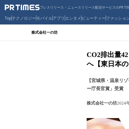
プレスリリース・ニュースリリース配信サービスのPR TIM
Top
テクノロジー
モバイル
アプリ
エンタメ
ビューティー
ファッショ
株式会社一の坊
CO2排出量
へ【東日本の
【宮城県・温泉リゾ
ー庁長官賞」受賞
株式会社一の坊
2024