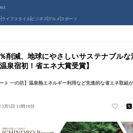
ES
ン
ライフスタイル
ビジネス
グルメ
スポーツ
42％削減、地球にやさしいサステナブル
温泉宿初！省エネ大賞受賞】
ート 一の坊】温泉熱エネルギー利用など先進的な省エネ取組
年3月5日 11時10分
い
い
ね
！