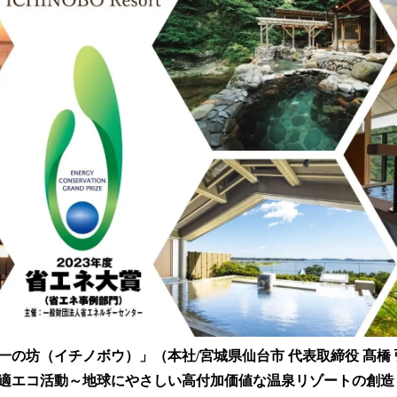
数
を
読
み
込
み
中
で
す
の坊（イチノボウ）」（本社/宮城県仙台市 代表取締役 髙橋 弘
適エコ活動～地球にやさしい高付加価値な温泉リゾートの創造