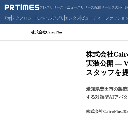
プレスリリース・ニュースリリース配信サービスのPR TIM
Top
テクノロジー
モバイル
アプリ
エンタメ
ビューティー
ファッショ
株式会社CairoPlus
株式会社Cai
実装公開 ―
スタッフを
愛知県豊田市の製造D
する対話型AIアバ
株式会社CairoPlus
20