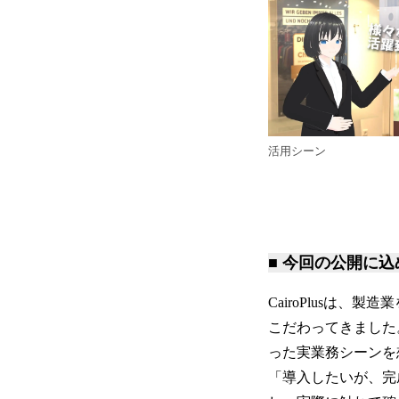
活用シーン
■ 今回の公開に
CairoPlusは
こだわってきました
った実業務シーンを
「導入したいが、完