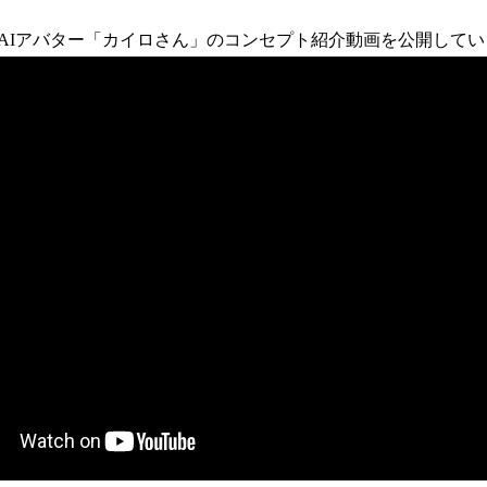
！
数
AIアバター「カイロさん」のコンセプト紹介動画を公開してい
を
読
み
込
み
中
で
す