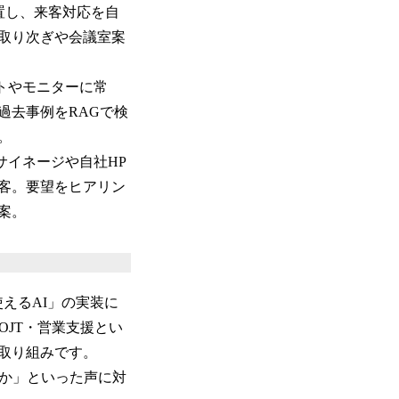
置し、来客対応を自
取り次ぎや会議室案
トやモニターに常
過去事例をRAGで検
。
サイネージや自社HP
接客。要望をヒアリン
案。
使えるAI」の実装に
OJT・営業支援とい
取り組みです。
のか」といった声に対