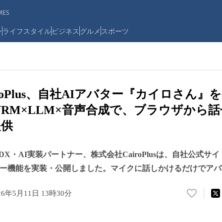
ES
ン
ライフスタイル
ビジネス
グルメ
スポーツ
roPlus、自社AIアバター『カイロさん
 VRM×LLM×音声合成で、ブラウザから
提供
X・AI実装パートナー、株式会社CairoPlusは、自社公式サ
ター機能を実装・公開しました。マイクに話しかけるだけでア
26年5月11日 13時30分
い
い
ね