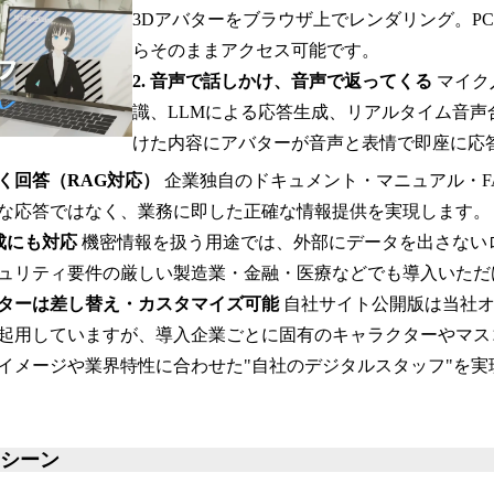
3Dアバターをブラウザ上でレンダリング。P
らそのままアクセス可能です。
2. 音声で話しかけ、音声で返ってくる
マイク
識、LLMによる応答生成、リアルタイム音声
けた内容にアバターが音声と表情で即座に応
づく回答（RAG対応）
企業独自のドキュメント・マニュアル・F
な応答ではなく、業務に即した正確な情報提供を実現します。
構成にも対応
機密情報を扱う用途では、外部にデータを出さないロ
ュリティ要件の厳しい製造業・金融・医療などでも導入いただ
ラクターは差し替え・カスタマイズ可能
自社サイト公開版は当社
起用していますが、導入企業ごとに固有のキャラクターやマス
イメージや業界特性に合わせた"自社のデジタルスタッフ"を実
用シーン