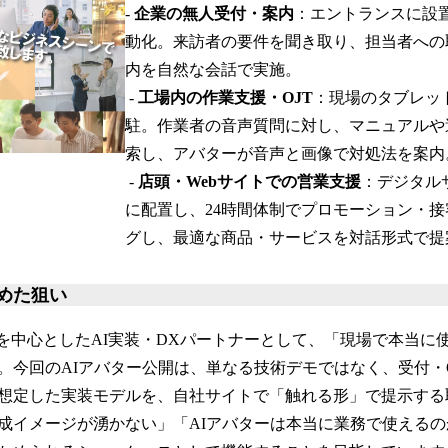
-
企業の無人受付・案内
：エントランスに設
動化。来訪者の要件を聞き取り、担当者への
内を自然な会話で実施。
-
工場内の作業支援・OJT
：現場のタブレッ
駐。作業者の音声質問に対し、マニュアルや
索し、アバターが音声と画像で対処法を案内
-
店頭・Webサイトでの営業支援
：デジタル
に配置し、24時間体制でプロモーション・
グし、最適な商品・サービスを対話形式で提
込めた狙い
、製造業を中心としたAI実装・DXパートナーとして、「現場で本当に
。今回のAIアバター公開は、単なる技術デモではなく、受付・
想定した実装モデルを、自社サイトで「触れる形」で提示する
成イメージが湧かない」「AIアバターは本当に業務で使える