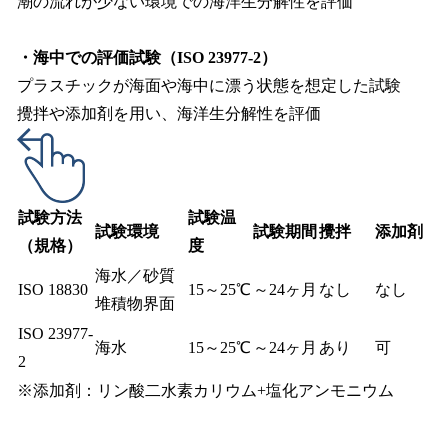
潮の流れが少ない環境での海洋生分解性を評価
・海中での評価試験（ISO 23977-2）
プラスチックが海面や海中に漂う状態を想定した試験
攪拌や添加剤を用い、海洋生分解性を評価
試験方法
試験温
試験環境
試験期間
攪拌
添加剤
（規格）
度
海水／砂質
ISO 18830
15～25℃
～24ヶ月
なし
なし
堆積物界面
ISO 23977-
海水
15～25℃
～24ヶ月
あり
可
2
※添加剤：リン酸二水素カリウム+塩化アンモニウム