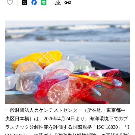
い
い
ね
！
数
を
読
み
込
み
中
で
す
一般財団法人カケンテストセンター（所在地：東京都中
央区日本橋）は、2026年4月24日より、海洋環境下でのプ
ラスチック分解性能を評価する国際規格「ISO 18830」「I