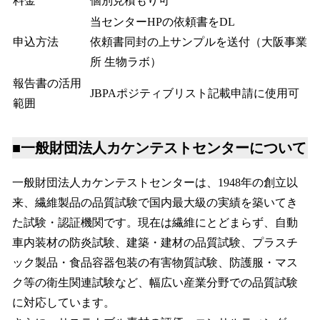
料金
個別見積もり可
当センターHPの依頼書をDL
申込方法
依頼書同封の上サンプルを送付（大阪事業
所 生物ラボ）
報告書の活用
JBPAポジティブリスト記載申請に使用可
範囲
■一般財団法人カケンテストセンターについて
一般財団法人カケンテストセンターは、1948年の創立以
来、繊維製品の品質試験で国内最大級の実績を築いてき
た試験・認証機関です。現在は繊維にとどまらず、自動
車内装材の防炎試験、建築・建材の品質試験、プラスチ
ック製品・食品容器包装の有害物質試験、防護服・マス
ク等の衛生関連試験など、幅広い産業分野での品質試験
に対応しています。