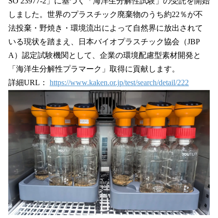
SO 23977-2」に基づく「海洋生分解性試験」の受託を開始
しました。世界のプラスチック廃棄物のうち約22％が不
法投棄・野焼き・環境流出によって自然界に放出されて
いる現状を踏まえ、日本バイオプラスチック協会（JBP
A）認定試験機関として、企業の環境配慮型素材開発と
「海洋生分解性プラマーク」取得に貢献します。
詳細URL：
https://www.kaken.or.jp/test/search/detail/222