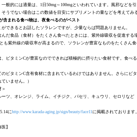
一般的には適量は、1日50mg～100mgといわれています。風邪などを
、そうでない場合はこの数値を目安にサプリメントの量などを考えてみ
ンが含まれる食べ物は、夜食べるのがベスト
ミができるとお話したソラレンですが、少量ならば問題ありません。
含んだ食品（食材）をたくさん食べたときには、紫外線吸収を促進する
っとも紫外線の吸収率が高まるので、ソラレンが豊富なものをたくさん食
は、ビタミンCが豊富なのでできれば積極的に摂りたい食材です。食べ
。
てのビタミンC含有食材に含まれているわけではありません。さらにビタ
れていません。）
材＞
ルーツ、オレンジ、ライム、イチジク、パセリ、キュウリ、セロリなど
5.14に
http://www.karada-aging.jp/sign/beauty/face11
に掲載されております
修医】