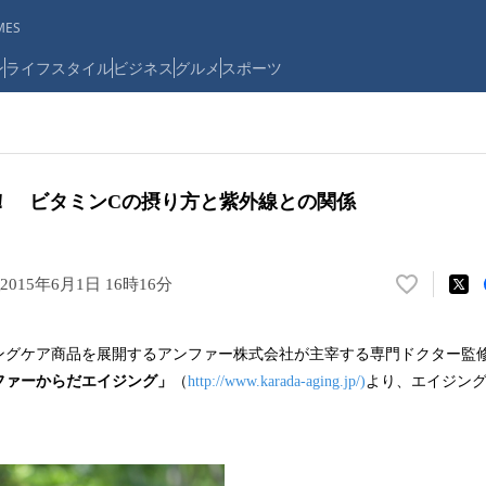
ES
ン
ライフスタイル
ビジネス
グルメ
スポーツ
！ ビタミンCの摂り方と紫外線との関係
2015年6月1日 16時16分
い
い
ね
ングケア商品を展開するアンファー株式会社が主宰する専門ドクター監
！
ファーからだエイジング」
（
http://www.karada-aging.jp/)
より、エイジン
数
を
読
み
込