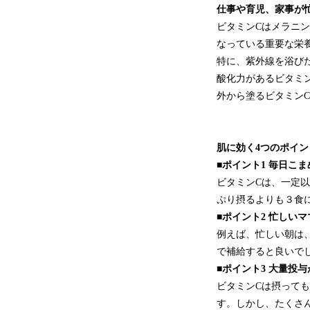
仕事や育児、家事が
ビタミンCはメラニ
なっている重要な栄
特に、紫外線を浴び
酸化力があるビタミ
外から塗るビタミン
肌に効く4つのポイン
■ポイント1 毎日こ
ビタミンCは、一定
ぷり摂るよりも３食
■ポイント2 忙しい
例えば、忙しい朝は
で補給すると良いで
■ポイント3 大量投
ビタミンCは摂って
す。しかし、たくさ