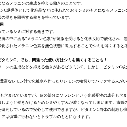
になるメラニンの生成を抑える働きのことです。
ミンC誘導体として化粧品などに使われておりシミのもとになるメラニン
素の働きを阻害する働きを持っています。
用
っているシミに対する働きです。
皮膚の中にある“メラニン色素”が刺激を受けると化学反応で酸化され、
酸化されたメラニン色素を無色状態に還元することでシミを薄くすると
ビタミンC、でも、間違った使い方はシミを濃くすることも！
ラニンの生成などを抑える働きがあるビタミンC。しかし、ビタミンC成
が豊富なレモン汁で化粧水を作ったりレモンの輪切りでパックする人が
Cも含まれていますが、皮の部分にソラレンという光感受性の成分も含
収しようと働きかけるためシミやくすみが濃くなってしまいます。市販
を研究しているので安心して使用できますが、ビタミンC自体の刺激も
ケアは慎重に行わないとトラブルのもとになります。