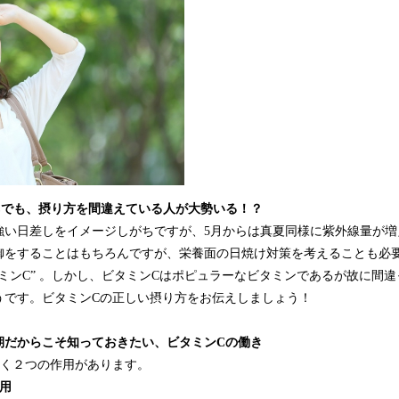
み
中
で
す
Cでも、摂り方を間違えている人が大勢いる！？
強い日差しをイメージしがちですが、5月からは真夏同様に紫外線量が増
御をすることはもちろんですが、栄養面の日焼け対策を考えることも必
ミンC” 。しかし、ビタミンCはポピュラーなビタミンであるが故に間
うです。ビタミンCの正しい摂り方をお伝えしましょう！
期だからこそ知っておきたい、ビタミンCの働き
きく２つの作用があります。
用