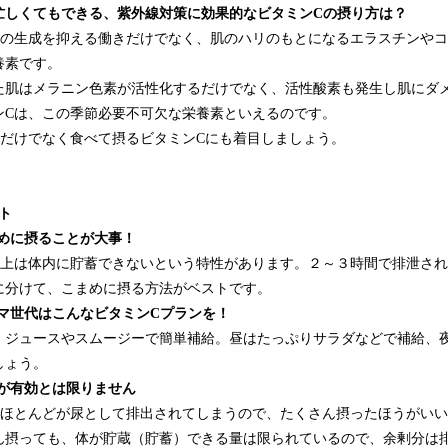
忙しくてもできる、紫外線対策に効果的なビタミンCの摂り方は？
ンの生成を抑える働きだけでなく、肌のハリのもとになるエラスチンや
養素です。
た肌はメラニン色素が活性化するだけでなく、活性酸素も発生し肌にダ
ンCは、この季節必要不可欠な栄養素といえるのです。
Cだけでなく食べて摂るビタミンCにも着目しましょう。
ト
まめに摂ることが大事！
以上は体内に貯蓄できないという特性があります。２～３時間で排泄さ
に分けて、こまめに摂る方法がベストです。
ママ世代はこんなビタミンCプランを！
、ジュースやスムージーで簡単補給。昼はたっぷりサラダなどで補給、
しょう。
与が有効とは限りません
もほとんどが尿として排出されてしまうので、たくさん摂ったほうがい
ん摂っても、体が貯蔵（貯蓄）できる量は限られているので、余剰分は