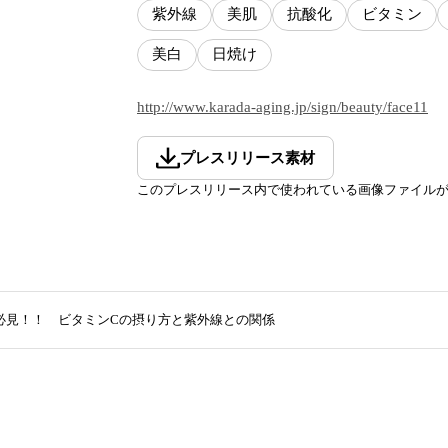
紫外線
美肌
抗酸化
ビタミン
美白
日焼け
http://www.karada-aging.jp/sign/beauty/face11
プレスリリース素材
このプレスリリース内で使われている画像ファイル
必見！！ ビタミンCの摂り方と紫外線との関係