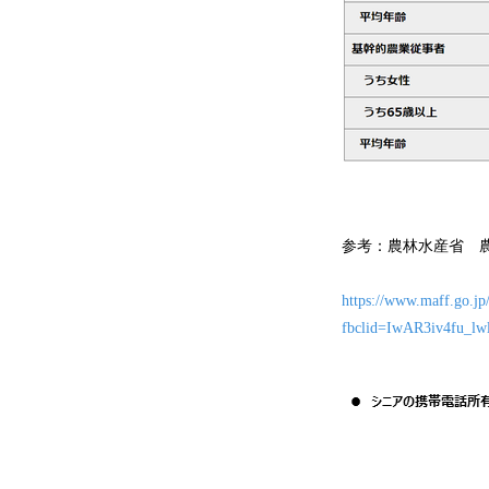
参考：農林水産省 
https://www.maff.go.jp/
fbclid=IwAR3iv4fu_l