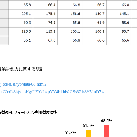
農業労働力に関する統計
j/tokei/sihyo/data/08.html?
wluCfodk8bjseioHgrUEYdbxpYY4b1Jds2GSs3Zlr8Y51nD7w