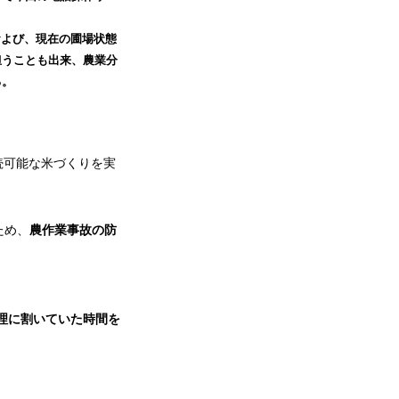
閉および、現在の圃場状態
担うことも出来、農業分
る。
持続可能な米づくりを実
ため、
農作業事故の防
理に割いていた時間を