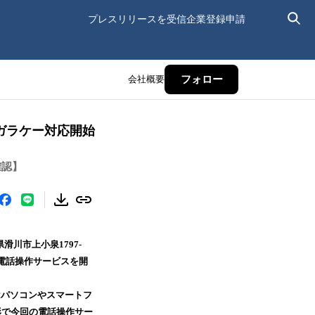
プレスリリースを受信
企業登録申請
会社概要
フォロー
けガラケー対応開始
確認】
滑川市上小泉1797-
の電話操作サービスを開
来はパソコンやスマートフ
形で今回の電話操作サー