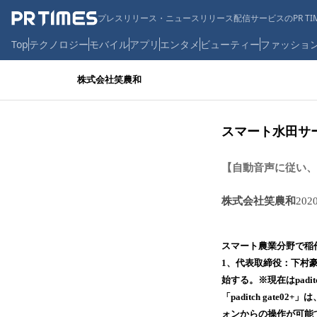
プレスリリース・ニュースリリース配信サービスのPR TIM
Top
テクノロジー
モバイル
アプリ
エンタメ
ビューティー
ファッショ
株式会社笑農和
スマート水田サー
【自動音声に従い、
株式会社笑農和
202
スマート農業分野で稲作
1、代表取締役：下村豪
始する。※現在はpaditch
「paditch ga
ォンからの操作が可能