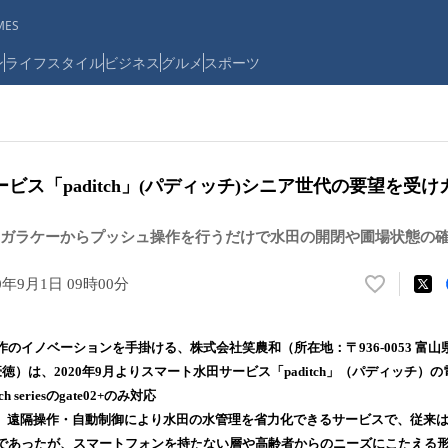
ES
ン
ライフスタイル
ビジネス
グルメ
スポーツ
ビス「paditch」(パディッチ)シニア世代の要望を受
ガラケーからプッシュ操作を行うだけで水田の開閉や圃場状態の
0年9月1日 09時00分
い
い
ね
のイノベーションを手掛ける、株式会社笑農和（所在地：〒936-0053 富山県
！
徳）は、2020年9月よりスマート水田サービス「paditch」（パディッチ）
数
 seriesのgate02+のみ対応
を
読
te02+」は、遠隔操作・自動制御により水田の水管理を省力化できるサービスで、従
み
であったが、スマートフォンを持たない層や高齢者からのニーズにこたえる