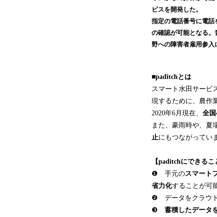
ビスを開発した。
指定の電話番号に電話を
の確認が可能となる。
野への障害者雇用参入
■paditchとは
スマート水田サービス
現するために、農作
2020年6月現在、
全国
また、豪雨時や、夏
止
にもつながってい
【paditchにできる
❶ 手元の
スマート
省力化
することが可
❷ データをクラウ
❸
蓄積したデータ