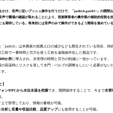
込
み
かけ、音声に従いプッシュ操作を行うだけで、「paditch gate02+」の開
中
音声で圃場の確認が取れることにより、視覚障害者の農作業の補助的役割を
で
にも期待している。将来的には音声のみで操作ができるよう開発を進めてい
す
「paditch」は米農家の就農人口の減少なども懸念されている現在、
業工程で一番時間と労力を使う工程を遠隔操作化した製品です。
400か所
に導入され、水管理の時間と労力の削減に一役かっています。
場の高温時にリスクを冒して水門・バルブの調整をしにいく必要がない
ます。
こと】
フォンやPCから水位水温を把握
でき、開閉操作することで、今まで
水管
能。
ド上で管理しており、情報の蓄積が可能。
を分析し収量や収益比較、品質アップ
にも使用することが可能。