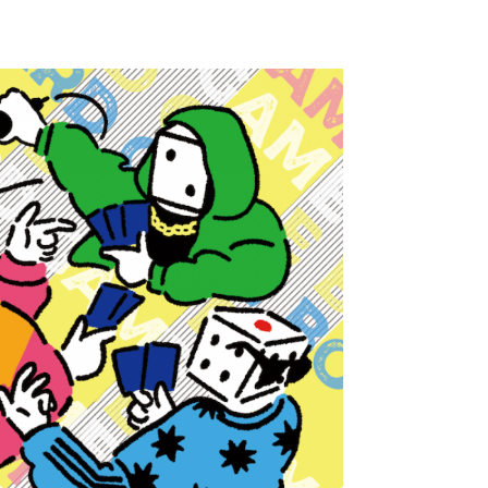
み
込
み
中
で
す