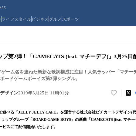
ES
ン
ライフスタイル
ビジネス
グルメ
スポーツ
ップ第2弾！「GAMECATS (feat. マチーデフ)」3月25
ドゲーム名を連ねた斬新な歌詞構成に注目！人気ラッパー「マチー
゙ードゲームボーイズ第2弾シングル。
デザイン
2019年3月25日 11時01分
い
い
ね
で遊べる「JELLY JELLY CAFE」を運営する株式会社ピチカートデザイン
！
プグループ「BOARD GAME BOYS」の新曲「GAMECATS (feat. マチーテ
数
ービスにて配信開始いたします。
を
読