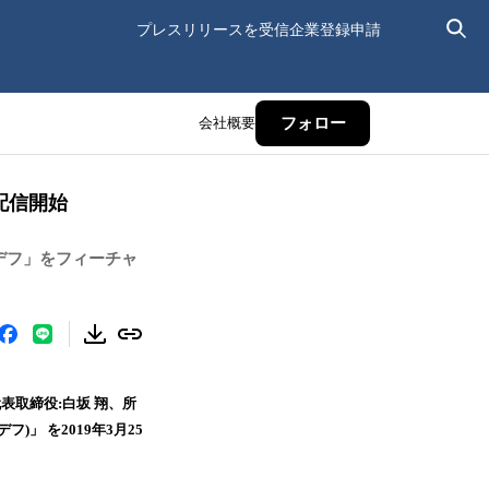
プレスリリースを受信
企業登録申請
会社概要
フォロー
日配信開始
デフ」をフィーチャ
(代表取締役:白坂 翔、所
゙フ)」 を2019年3月25