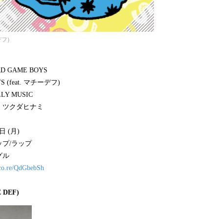
デフ)
 GAME BOYS
(feat. マチーデフ)
LY MUSIC
：ツクダヒナミ
日 (月)
プ/ラップ
゙ル
nkco.re/QdGbebSh
 DEF)