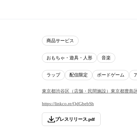
商品サービス
おもちゃ・遊具・人形
音楽
ラップ
配信限定
ボードゲーム
東京都
渋谷区
（
店舗・民間施設
）
東京都
豊島
https://linkco.re/QdGbebSh
プレスリリース
.
pdf