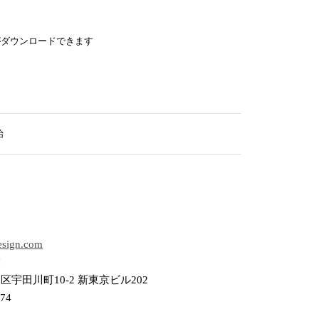
がダウンロードできます
始
design.com
業
宇田川町10-2 新東京ビル202
574