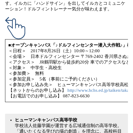
す。イルカに「ハンドサイン」を出してイルカとコミュニケ
ーション！ドルフィントレーナー気分が味わえます。
■オープンキャンパス「♪ドルフィンセンター潜入大作戦♪」概
＜日程＞ 2017年8月26日（土）10:00～12:00
＜会場＞ 日本ドルフィンセンター 〒769-2402 香川県さぬき市
＜アクセス＞ JR鶴羽駅から徒歩約20分 車でのアクセスな
＜対象＞ 中学生・高校生
＜参加費＞ 無料
＜参加定員＞ 5名（事前にご予約ください）
＜参加お申し込み先＞ ヒューマンキャンパス高等学校高松学
【ネットからのお申し込み】
http://www.hchs.ed.jp/taiken/taka
【お電話でのお申し込み】 087-823-6630
ヒューマンキャンパス高等学校
学校法人佐藤学園が運営する広域通信制の高等学校。
「通いたくなる学びの場の創造」を理念に、高校科目