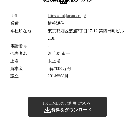
RSS
URL
https://linkjapan.co.jp/
業種
情報通信
本社所在地
東京都港区芝浦2丁目17-12 第四田町ビル
2,3F
電話番号
-
代表者名
河千泰 進一
上場
未上場
資本金
3億7000万円
設立
2014年08月
PR TIMESのご利用について
資料をダウンロード