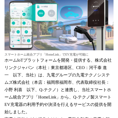
を
読
み
込
み
中
で
す
スマートホーム統合アプリ「HomeLink」でEV充電が可能に
ホームIoTプラットフォームを開発・提供する、株式会社
リンクジャパン（本社：東京都港区、CEO：河千泰 進
一 以下、当社）は、九電グループの九電テクノシステ
ムズ株式会社（本店：福岡県福岡市、代表取締役社長：
小野 利喜 以下、Q-テクノ）と連携し、当社スマートホ
ーム統合アプリ「HomeLink」から、Q-テクノ製スマート
EV充電器の利用予約や決済を行えるサービスの提供を開
始しました。