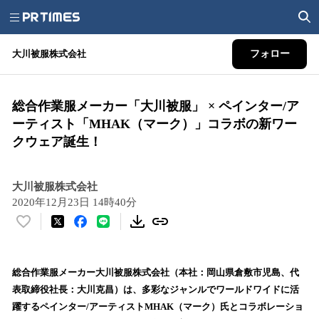
大川被服株式会社
フォロー
総合作業服メーカー「大川被服」 × ペインター/ア
ーティスト「MHAK（マーク）」コラボの新ワー
クウェア誕生！
大川被服株式会社
2020年12月23日 14時40分
い
い
ね
！
総合作業服メーカー大川被服株式会社（本社：岡山県倉敷市児島、代
数
表取締役社長：大川克昌）は、多彩なジャンルでワールドワイドに活
を
躍するペインター/アーティストMHAK（マーク）氏とコラボレーショ
読