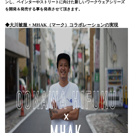
ンし、ペインターやストリートに向けた新しいワークウェアシリーズ
み
を開発＆発売する事を発表させて頂きます。
込
み
中
◆大川被服 × MHAK（マーク）コラボレーションの実現
で
す