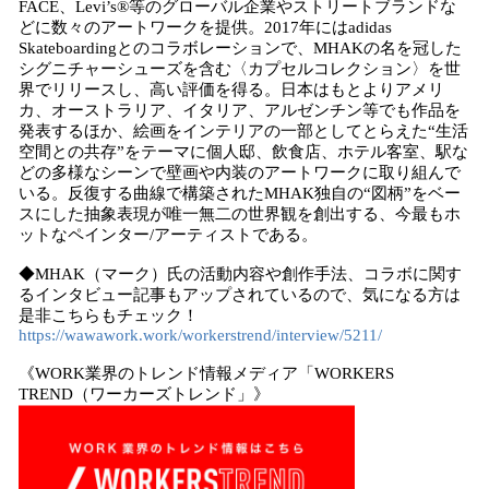
FACE、Levi’s®等のグローバル企業やストリートブランドな
どに数々のアートワークを提供。2017年にはadidas
Skateboardingとのコラボレーションで、MHAKの名を冠した
シグニチャーシューズを含む〈カプセルコレクション〉を世
界でリリースし、高い評価を得る。日本はもとよりアメリ
カ、オーストラリア、イタリア、アルゼンチン等でも作品を
発表するほか、絵画をインテリアの一部としてとらえた“生活
空間との共存”をテーマに個人邸、飲食店、ホテル客室、駅な
どの多様なシーンで壁画や内装のアートワークに取り組んで
いる。反復する曲線で構築されたMHAK独自の“図柄”をベー
スにした抽象表現が唯一無二の世界観を創出する、今最もホ
ットなペインター/アーティストである。
◆MHAK（マーク）氏の活動内容や創作手法、コラボに関す
るインタビュー記事もアップされているので、気になる方は
是非こちらもチェック！
https://wawawork.work/workerstrend/interview/5211/
《WORK業界のトレンド情報メディア「WORKERS
TREND（ワーカーズトレンド」》