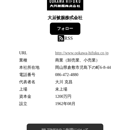
大川被服株式会社
0
フォロワー
フォロー
RSS
URL
http://www.ookawa-hifuku.co.jp
業種
商業（卸売業、小売業）
本社所在地
岡山県倉敷市児島下の町6-8-44
電話番号
086-472-4880
代表者名
大川 克昌
上場
未上場
資本金
1200万円
設立
1962年08月
PR TIMESのご利用について