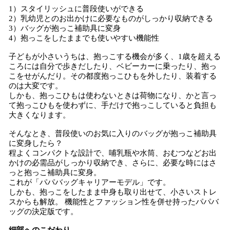
1）スタイリッシュに普段使いができる
2）乳幼児とのお出かけに必要なものがしっかり収納できる
3）バッグが抱っこ補助具に変身
4）抱っこをしたままでも使いやすい機能性
子どもが小さいうちは、抱っこする機会が多く、1歳を超える
ころには自分で歩きだしたり、ベビーカーに乗ったり、抱っ
こをせがんだり。その都度抱っこひもを外したり、装着する
のは大変です。
しかも、抱っこひもは使わないときは荷物になり、かと言っ
て抱っこひもを使わずに、手だけで抱っこしていると負担も
大きくなります。
そんなとき、普段使いのお気に入りのバッグが抱っこ補助具
に変身したら？
程よくコンパクトな設計で、哺乳瓶や水筒、おむつなどお出
かけの必需品がしっかり収納でき、さらに、必要な時にはさ
っと抱っこ補助具に変身。
これが「パパバッグキャリアーモデル」です。
しかも、抱っこをしたまま中身も取り出せて、小さいストレ
スからも解放。 機能性とファッション性を併せ持ったパパバ
ッグの決定版です。