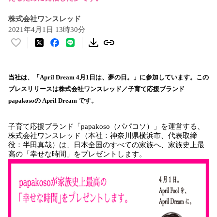
株式会社ワンスレッド
2021年4月1日 13時30分
い
い
ね
！
当社は、「April Dream 4月1日は、夢の日。」に参加しています。この
数
プレスリリースは株式会社ワンスレッド／子育て応援ブランド
を
papakosoの April Dream です。
読
み
子育て応援ブランド「papakoso（パパコソ）」を運営する、
込
株式会社ワンスレッド（本社：神奈川県横浜市、代表取締
み
役：半田真哉）は、日本全国のすべての家族へ、家族史上最
中
高の「幸せな時間」をプレゼントします。
で
す