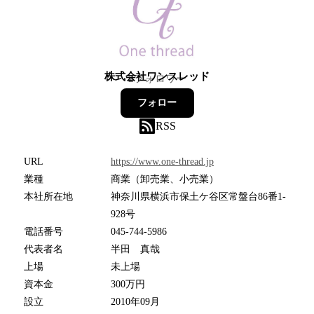
株式会社ワンスレッド
2
フォロワー
フォロー
RSS
URL
https://www.one-thread.jp
業種
商業（卸売業、小売業）
本社所在地
神奈川県横浜市保土ケ谷区常盤台86番1-
928号
電話番号
045-744-5986
代表者名
半田 真哉
上場
未上場
資本金
300万円
設立
2010年09月