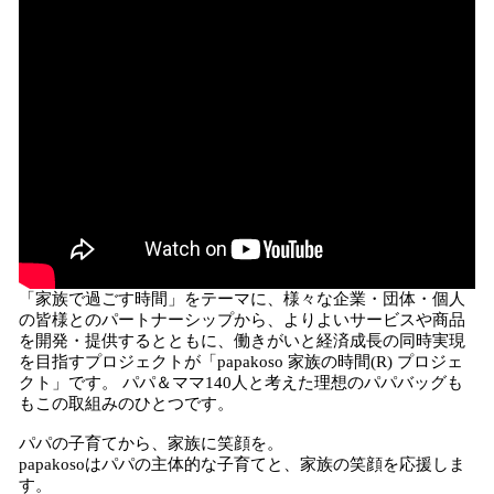
「家族で過ごす時間」をテーマに、様々な企業・団体・個人
の皆様とのパートナーシップから、よりよいサービスや商品
を開発・提供するとともに、働きがいと経済成長の同時実現
を目指すプロジェクトが「papakoso 家族の時間(R) プロジェ
クト」です。 パパ＆ママ140人と考えた理想のパパバッグも
もこの取組みのひとつです。
パパの子育てから、家族に笑顔を。
papakosoはパパの主体的な子育てと、家族の笑顔を応援しま
す。