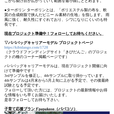
こから裂け目が広がっていく範囲を最小限にとどめます。
●ターポリン ターポリンとは、「ポリエステル製の布を、軟
質の合成樹脂で挟んだビニー ル素材の生地」を指します。 雨
風に強く、耐久性にすぐれており、シワになりにくいのも特
長です。
現在プロジェクト準備中！フォローしてお待ちください。
▽パパバッグキャリアーモデル プロジェクトページ
https://kibidango.com/1728
（クラウドファンディングサイト「きびだんご」のプロジェ
クトの種のコーナー掲載ページです）
パパバッグキャリアーモデルは、現在プロジェクト開催に向
けて準備中です！
3rdサンプルを修正し、4thサンプルに取り掛かっています。
4thサンプルは4月末から5月上旬に上がる予定で、その後最終
試験となる予定です。
フォローして頂いた方には、プロジェクトの最新情報やお得
な情報をいち早くお届けいたします。
是非フォローしてお待ち下さい。
子育て応援ブランドpapakoso（パパコソ）