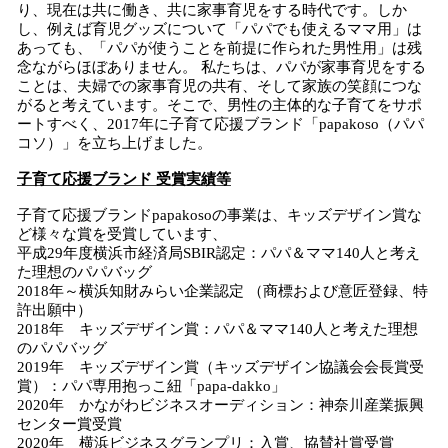
り、現在は共に働き、共に家事育児をする時代です。しか
し、例えば育児グッズについて「パパでも使えるママ用」は
あっても、「パパが使うことを前提に作られた男性用」は残
念ながらほぼありません。 私たちは、パパが家事育児をする
ことは、夫婦での家事育児の共有、そして家族の笑顔につな
がると考えています。そこで、男性の主体的な子育てをサポ
ートすべく、2017年に子育て応援ブランド「papakoso（パパ
コソ）」を立ち上げました。
子育て応援ブランド 受賞実績等
子育て応援ブランドpapakosoの事業は、キッズデザイン賞な
ど様々な賞を受賞しています、
平成29年度横浜市経済局SBIR認定：パパ＆ママ140人と考え
た理想のパパバッグ
2018年～横浜知財みらい企業認定 （商標および意匠登録、特
許出願中）
2018年 キッズデザイン賞：パパ＆ママ140人と考えた理想
のパパバッグ
2019年 キッズデザイン賞（キッズデザイン協議会会長賞受
賞）：パパ専用抱っこ紐「papa-dakko」
2020年 かながわビジネスオーディション：神奈川産業振興
センター賞受賞
2020年 横浜ビジネスグランプリ：入賞、協賛社賞受賞