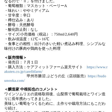
なるので「Ⅱ」を付けました。
・葡萄種類：マスカット・ベーリーA
・味わい：ややミディアム
・甘辛度：辛口
・樽仕込み：あり
・酵母：天然酵母
・酸化防止剤：なし
・サイズ/小売価格（税込）：750ml/2,640円
・飲み頃温度：12℃～16℃
・食事との相性：出汁のきいた軽い煮込み料理、シンプルな
味付けの豚肉や鶏肉を使った料理
＜販売情報＞
・発売日：７月１日
・購入方法：ケアフィットファーム楽天サイト
https://www.r
akuten.co.jp/carefitfarm/
甲州市勝沼 ぶどうの丘（店頭販売）
https://budo
unooka.com/
＜醸造家 中根拓也のコメント＞
ワインソムリエの資格取得後、山梨県で葡萄栽培とワイン造
りに長年携わってきました。
美味しい葡萄をつくるために、土作りや栽培方法にもこだわ
り続け、