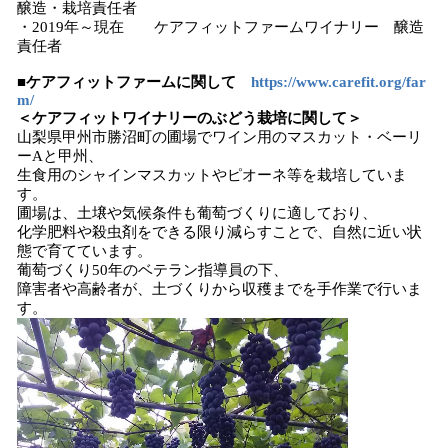
醸造・栽培責任者
・2019年～現在 ケアフィットファームワイナリー 醸造
責任者
■ケアフィットファームに関して
https://www.carefit.org/far
m/
＜ケアフィットワイナリーのぶどう栽培に関して＞
山梨県甲州市勝沼町の圃場でワイン用のマスカット・ベーリ
ーAと甲州、
生食用のシャインマスカットやピオーネ等を栽培していま
す。
圃場は、土壌や気候条件も葡萄づくりに適しており、
化学肥料や殺虫剤をできる限り減らすことで、自然に近い状
態で育てています。
葡萄づくり50年のベテラン指導員の下、
障害者や高齢者が、土づくりから収穫までを手作業で行いま
す。