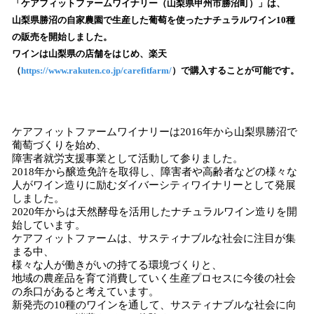
「ケアフィットファームワイナリー（山梨県甲州市勝沼町）」は、
読
山梨県勝沼の自家農園で生産した葡萄を使ったナチュラルワイン10種
み
の販売を開始しました。
込
ワインは山梨県の店舗をはじめ、楽天
み
（
https://www.rakuten.co.jp/carefitfarm/
）で購入することが可能です。
中
で
す
ケアフィットファームワイナリーは2016年から山梨県勝沼で
葡萄づくりを始め、
障害者就労支援事業として活動して参りました。
2018年から醸造免許を取得し、障害者や高齢者などの様々な
人がワイン造りに励むダイバーシティワイナリーとして発展
しました。
2020年からは天然酵母を活用したナチュラルワイン造りを開
始しています。
ケアフィットファームは、サスティナブルな社会に注目が集
まる中、
様々な人が働きがいの持てる環境づくりと、
地域の農産品を育て消費していく生産プロセスに今後の社会
の糸口があると考えています。
新発売の10種のワインを通して、サスティナブルな社会に向