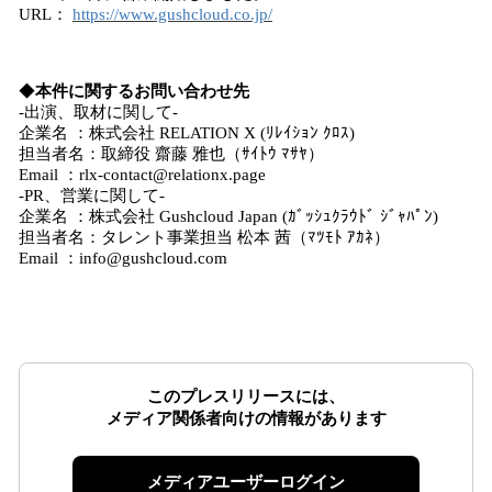
URL：
https://www.gushcloud.co.jp/
◆
本件に関するお問い合わせ先
-出演、取材に関して-
企業名 ：株式会社 RELATION X (ﾘﾚｲｼｮﾝ ｸﾛｽ)
担当者名：取締役 齋藤 雅也（ｻｲﾄｳ ﾏｻﾔ）
Email ：rlx-contact@relationx.page
-PR、営業に関して-
企業名 ：株式会社 Gushcloud Japan (ｶﾞｯｼｭｸﾗｳﾄﾞ ｼﾞｬﾊﾟﾝ)
担当者名：タレント事業担当 松本 茜（ﾏﾂﾓﾄ ｱｶﾈ）
Email ：info@gushcloud.com
このプレスリリースには、
メディア関係者向けの情報があります
メディアユーザーログイン