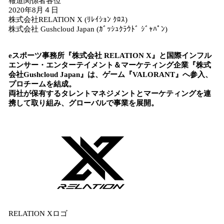
報道関係者各位
！
2020年8月４日
数
株式会社RELATION X (ﾘﾚｲｼｮﾝ ｸﾛｽ)
を
株式会社 Gushcloud Japan (ｶﾞｯｼｭｸﾗｳﾄﾞ ｼﾞｬﾊﾟﾝ)
読
み
込
e
スポーツ事務所『株式会社
RELATION X
』
と
国際インフル
み
エンサー・エンターテイメント＆マーケティング企業
『株式
会社
Gushcloud
J
apan
』は、
ゲーム『
VALORANT
』へ
参入
、
中
プロチームを結成。
で
両社が保有するタレントマネジメントとマーケティングを連
す
携して取り組み、
グローバルで事業を展開。
RELATION Xロゴ