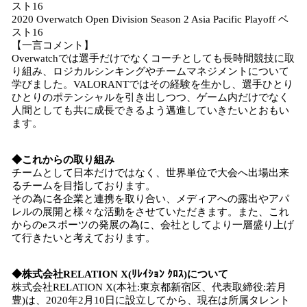
スト16
2020 Overwatch Open Division Season 2 Asia Pacific Playoff ベ
スト16
【一言コメント】
Overwatchでは選手だけでなくコーチとしても長時間競技に取
り組み、ロジカルシンキングやチームマネジメントについて
学びました。VALORANTではその経験を生かし、選手ひとり
ひとりのポテンシャルを引き出しつつ、ゲーム内だけでなく
人間としても共に成長できるよう邁進していきたいとおもい
ます。
◆これからの取り組み
チームとして日本だけではなく、世界単位で大会へ出場出来
るチームを目指しております。
その為に各企業と連携を取り合い、メディアへの露出やアパ
レルの展開と様々な活動をさせていただきます。また、これ
からのeスポーツの発展の為に、会社としてより一層盛り上げ
て行きたいと考えております。
◆株式会社RELATION
X
(
ﾘﾚｲｼｮﾝ ｸﾛｽ
)
について
株式会社RELATION X(本社:東京都新宿区、代表取締役:若月
豊)は、2020年2月10日に設立してから、現在は所属タレント