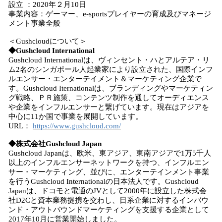
設立 ：2020年２月10日
事業内容：ゲーマー、e-sportsプレイヤーの育成及びマネージ
メント事業全般
＜Gushcloudについて＞
◆Gushcloud
International
Gushcloud Internationalは、ヴィンセント・ハとアルテア・リ
ム2名のシンガポール人起業家により設立された、国際インフ
ルエンサー・エンターテイメント＆マーケティング企業で
す。Gushcloud Iternationalは、ブランディングやマーケティン
グ戦略、ＰＲ施策、コンテンツ制作を通してオーディエンス
や企業をインフルエンサーと繋げています。現在はアジアを
中心に11か国で事業を展開しています。
URL：
https://www.gushcloud.com/
◆株式会社
Gushcloud
Japan
Gushcloud Japanは、欧米、東アジア、東南アジアで1万5千人
以上のインフルエンサーネットワークを持つ、インフルエン
サー・マーケティング、並びに、エンターテインメント事業
を行うGushcloud Internationalの日本法人です。Gushcloud
Japanは、ドコモと電通のJVとして2000年に設立した株式会
社D2Cと資本業務提携を交わし、日系企業に対するインバウ
ンド・アウトバウンドマーケティングを支援する企業として
2017年10月に営業開始しました。