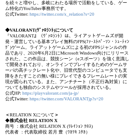
を続々と増やし、多岐にわたる場所で活動をしている、ゲー
ム特化のYouTuber事務所です。
公式Twitter:
https://twitter.com/x_relation?s=20
◆VALORANT(ｳﾞｧﾛﾗﾝﾄ
)
について
『VALORANT』（ｳﾞｧﾛﾗﾝﾄ）は、ライアットゲームズが開
発・運営している基本プレイ無料のFPS(ﾌｧｰｽﾄﾊﾟｰｿﾝ・ｼｭｰﾃｨﾝ
ｸﾞ)ゲーム。ライアットゲームズによる初のFPSジャンルの作
品であり、2020年6月2日にMicrosoft Windows向けにリリース
された。この作品は、競技シーン（eスポーツ）を強く意識し
て開発されており、オンラインでプレイするためのゲームサ
ーバの高チックレート化や、旧世代型のコンピュータでも支
障をきたすことの無い様にプレイできるフレームレートの実
現が図られている。また、アンチチート（不正行為対策）に
ついても独自のシステムやツールが採用されている。
公式HP:
https://playvalorant.com/ja-jp/
公式Twitter:
https://twitter.com/VALORANTjp?s=20
＜
RELATION Xについて
＞
◆
株式会社
RELATION X
商号 ：株式会社 RELATION X (ﾘﾚｲｼｮﾝ ｸﾛｽ)
代表者 ：代表取締役 若月 豊（ﾜｶﾂｷ ﾕﾀｶ）