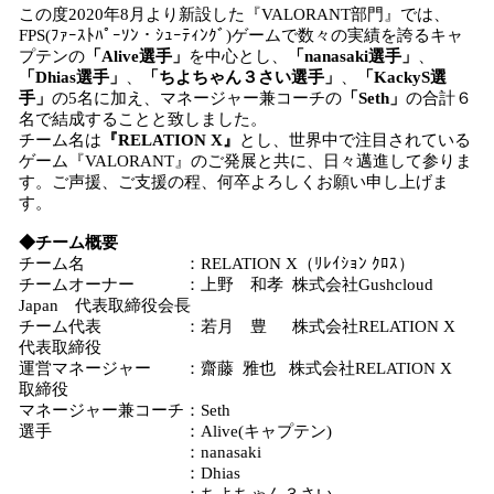
この度2020年8月より新設した『VALORANT部門』では、
FPS(ﾌｧｰｽﾄﾊﾟｰｿﾝ・ｼｭｰﾃｨﾝｸﾞ)ゲームで数々の実績を誇るキャ
プテンの
「
A
live
選手」
を中心とし、
「
n
anasaki
選手」
、
「
D
hias
選手」
、
「ちよちゃん３さい選手」
、
「
KackyS
選
手」
の5名に加え、マネージャー兼コーチの
「
S
eth
」
の合計６
名で結成することと致しました。
チーム名は
『RELATION X』
とし、世界中で注目されている
ゲーム『VALORANT』のご発展と共に、日々邁進して参りま
す。ご声援、ご支援の程、何卒よろしくお願い申し上げま
す。
◆チーム概要
チーム名 ：RELATION X（ﾘﾚｲｼｮﾝ ｸﾛｽ）
チームオーナー ：上野 和孝 株式会社Gushcloud
Japan 代表取締役会長
チーム代表 ：若月 豊 株式会社RELATION X
代表取締役
運営マネージャー ：齋藤 雅也 株式会社RELATION X
取締役
マネージャー兼コーチ：Seth
選手 ：Alive(キャプテン)
：nanasaki
：Dhias