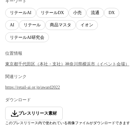
キーワード
リテールAI
リテールDX
小売
流通
DX
AI
リテール
商品マスタ
イオン
リテールAI研究会
位置情報
東京都
千代田区
（
本社・支社
）
神奈川県
横浜市
（
イベント会場
）
関連リンク
https://retail-ai.or.jp/award2022
ダウンロード
プレスリリース素材
このプレスリリース内で使われている画像ファイルがダウンロードできます