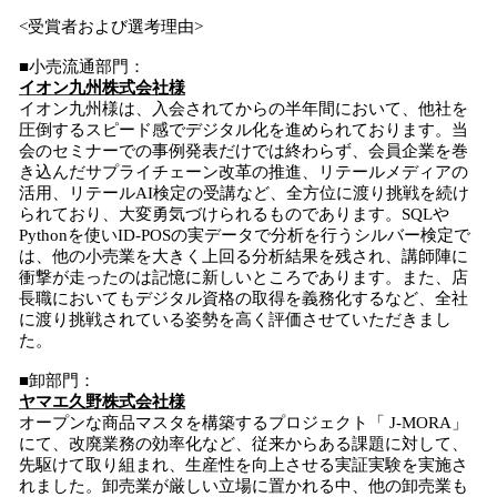
<受賞者および選考理由>
■小売流通部門：
イオン九州株式会社様
イオン九州様は、入会されてからの半年間において、他社を
圧倒するスピード感でデジタル化を進められております。当
会のセミナーでの事例発表だけでは終わらず、会員企業を巻
き込んだサプライチェーン改革の推進、リテールメディアの
活用、リテールAI検定の受講など、全方位に渡り挑戦を続け
られており、大変勇気づけられるものであります。SQLや
Pythonを使いID‐POSの実データで分析を行うシルバー検定で
は、他の小売業を大きく上回る分析結果を残され、講師陣に
衝撃が走ったのは記憶に新しいところであります。また、店
長職においてもデジタル資格の取得を義務化するなど、全社
に渡り挑戦されている姿勢を高く評価させていただきまし
た。
■卸部門：
ヤマエ久野株式会社様
オープンな商品マスタを構築するプロジェクト「 J-MORA」
にて、改廃業務の効率化など、従来からある課題に対して、
先駆けて取り組まれ、生産性を向上させる実証実験を実施さ
れました。卸売業が厳しい立場に置かれる中、他の卸売業も