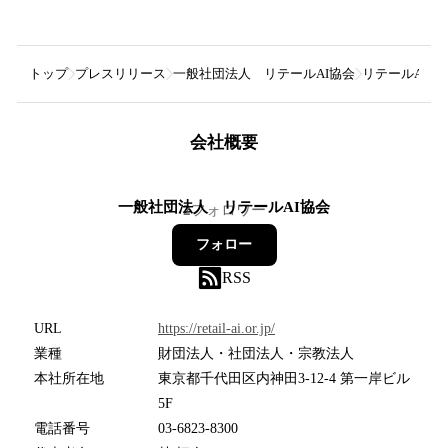
トップ
プレスリリース
一般社団法人 リテールAI協会
リテールAIア
会社概要
一般社団法人 リテールAI協会
2
フォロワー
フォロー
RSS
URL
https://retail-ai.or.jp/
業種
財団法人・社団法人・宗教法人
本社所在地
東京都千代田区内神田3-12-4 第一岸ビル
5F
電話番号
03-6823-8300