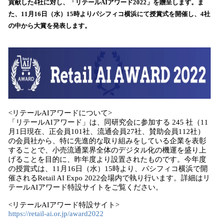
貢献した4社に対し、「リテールAIアワード2022」を贈呈します。ま
読
た、11月16日（水）15時よりパシフィコ横浜にて授賞式を開催し、4社
み
の中から大賞を発表します。
込
み
中
で
す
<リテールAIアワードについて>
「リテールAIアワード」は、同研究会に参加する 245 社（11
月1日現在、正会員101社、流通会員27社、賛助会員112社）
の会員社から、特に先進的な取り組みをしている企業を表彰
することで、小売流通業界全体のデジタル化の機運を盛り上
げることを目的に、昨年度より設置されたものです。今年度
の授賞式は、11月16日（水）15時より、パシフィコ横浜で開
催されるRetail AI Expo 2022会場内で執り行います。詳細はリ
テールAIアワード特設サイトをご覧ください。
<リテールAIアワード特設サイト>
https://retail-ai.or.jp/award2022