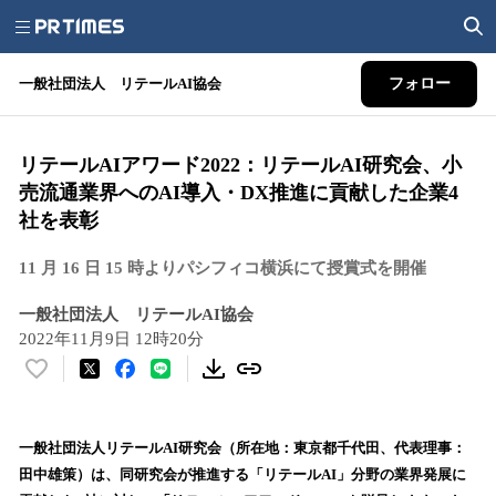
一般社団法人 リテールAI協会
フォロー
リテールAIアワード2022：リテールAI研究会、小
売流通業界へのAI導入・DX推進に貢献した企業4
社を表彰
11 月 16 日 15 時よりパシフィコ横浜にて授賞式を開催
一般社団法人 リテールAI協会
2022年11月9日 12時20分
い
い
ね
！
一般社団法人リテールAI研究会（所在地：東京都千代田、代表理事：
数
田中雄策）は、同研究会が推進する「リテールAI」分野の業界発展に
を