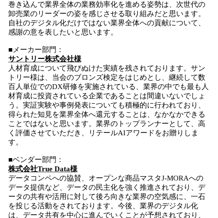
巻き込んで業界全体の業務効率化を進める姿勢は、次世代の
卸売業のリーダーの姿を感じさせる取り組みだと思います。
自社のデジタル化だけではない業界全体への貢献について、
感謝の意を表したいと思います。
■メーカー部門：
サントリー株式会社様
人材育成について飛びぬけた実績を残されております。サン
トリー様は、当会のブロンズ検定をはじめとし、継続して数
百人単位でのDX研修を実施されている、業界の中でも最も人
材育成に投資されている企業であることは間違いないでしょ
う。実証実験や事例発表についても積極的に行われており、
得られた知見を業界全体へ還元することは、なかなかできる
ことではないと思います。業界のトップランナーとして、高
く評価させていただき、リテールAIアワードをお贈りしま
す。
■ベンダー部門：
株式会社True Data様
データコンペへの協賛、オープンな商品マスタJ-MORAへの
データ提供など、データの民主化を強く推進されており、デ
ータの共有や活用に対して後ろ向きな業界の空気感に、一石
を投じる活動をされております。今後、業界のデジタル化
は、データ共有を中心に進んでいくことが予想されており、