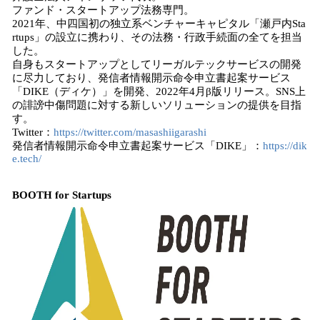
ファンド・スタートアップ法務専門。
2021年、中四国初の独立系ベンチャーキャピタル「瀬戸内Sta
rtups」の設立に携わり、その法務・行政手続面の全てを担当
した。
自身もスタートアップとしてリーガルテックサービスの開発
に尽力しており、発信者情報開示命令申立書起案サービス
「DIKE（ディケ）」を開発、2022年4月β版リリース。SNS上
の誹謗中傷問題に対する新しいソリューションの提供を目指
す。
Twitter：
https://twitter.com/masashiigarashi
発信者情報開示命令申立書起案サービス「DIKE」：
https://dik
e.tech/
BOOTH for Startups