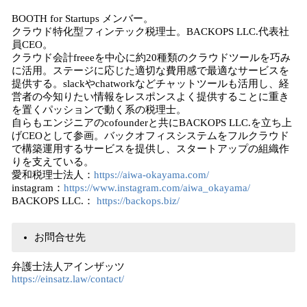
BOOTH for Startups メンバー。
クラウド特化型フィンテック税理士。BACKOPS LLC.代表社
員CEO。
クラウド会計freeeを中心に約20種類のクラウドツールを巧み
に活用。ステージに応じた適切な費用感で最適なサービスを
提供する。slackやchatworkなどチャットツールも活用し、経
営者の今知りたい情報をレスポンスよく提供することに重き
を置くパッションで動く系の税理士。
自らもエンジニアのcofounderと共にBACKOPS LLC.を立ち上
げCEOとして参画。バックオフィスシステムをフルクラウド
で構築運用するサービスを提供し、スタートアップの組織作
りを支えている。
愛和税理士法人：
https://aiwa-okayama.com/
instagram：
https://www.instagram.com/aiwa_okayama/
BACKOPS LLC.：
https://backops.biz/
お問合せ先
弁護士法人アインザッツ
https://einsatz.law/contact/