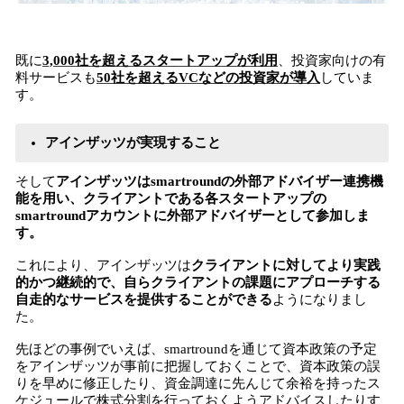
既に
3,000社を超えるスタートアップが利用
、投資家向けの有
料サービスも
50社を超えるVCなどの投資家が導入
していま
す。
アインザッツが実現すること
そして
アインザッツはsmartroundの外部アドバイザー連携機
能を用い、クライアントである各スタートアップの
smartroundアカウントに外部アドバイザーとして参加しま
す。
これにより、アインザッツは
クライアントに対してより実践
的かつ継続的で、自らクライアントの課題にアプローチする
自走的なサービスを提供することができる
ようになりまし
た。
先ほどの事例でいえば、smartroundを通じて資本政策の予定
をアインザッツが事前に把握しておくことで、資本政策の誤
りを早めに修正したり、資金調達に先んじて余裕を持ったス
ケジュールで株式分割を行っておくようアドバイスしたりす