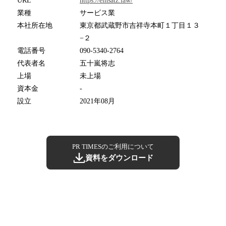
URL
https://einsatz.law/
業種
サービス業
本社所在地
東京都武蔵野市吉祥寺本町１丁目１３
−２
電話番号
090-5340-2764
代表者名
五十嵐将志
上場
未上場
資本金
-
設立
2021年08月
PR TIMESのご利用について
資料をダウンロード