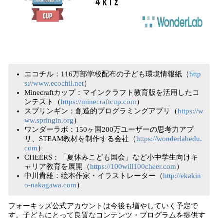
エコチル：116万部学校配布の子ども環境情報紙（
http
s://www.ecochil.net
）
Minecraftカップ：マインクラフト教育版を活用したコ
ンテスト（
https://minecraftcup.com
）
スプリンギン：創造的プログラミングアプリ（
https://w
ww.springin.org
）
ワンダーラボ：150ヶ国200万ユーザーの思考力アプ
リ、STEAM教材を制作する会社（
https://wonderlabedu.
com
）
CHEERS：「夏休みこども国会」など小中学生向けキ
ャリア教育を展開（
https://100will100cheer.com
）
中川貴雄：絵本作家・イラストレーター（
http://ekakin
o-nakagawa.com
）
フォーキッズ公式アカウントは今後も増やしていく予定で
す。子どもにとって良質なコンテンツ・プログラムを提供す