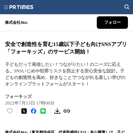
株式会社4kiz
フォロー
安全で創造性を育む15歳以下子ども向けSNSアプリ
「フォーキッズ」のサービス開始！
子どもだって発信したい！つながりたい！のニーズに応え
る。SNSいじめや犯罪リスクを防止する安心安全な設計。子
どもの創造性を高め、好きなことでつながれる楽しい学びの
オンラインプラットフォームがスタート！
フォーキッズ
2022年7月13日 17時00分
い
い
ね
！
​株式会社4kiz（東京都渋谷区、代表取締役CEO：本山勝寛）は、子ど