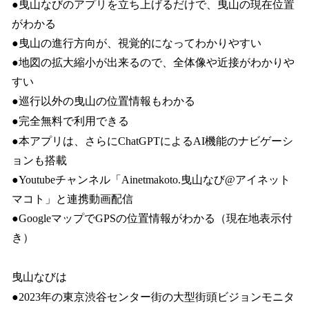
●曳山なびのアプリを立ち上げるだけで、曳山の現在位置
がわかる
●曳山の進行方向が、視覚的になってわかりやすい
●地図の拡大縮小が出来るので、全体像や近接がわかりや
すい
●巡行以外の曳山の位置情報もわかる
●完全無料で利用できる
●本アプリは、さらにChatGPTによるAI機能のナビゲーシ
ョンも搭載
●Youtubeチャンネル「Ainetmakoto.曳山なび@アイネット
マコト」と連携動画配信
●GoogleマップでGPSの位置情報がわかる（現在地表示付
き）
曳山なびは
●2023年の東京渋谷センター街の大型街頭ビジョンモニタ