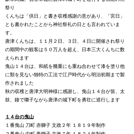
祭り
くんちは「供日」と書き収穫感謝の意があり、「宮日」
とも書かれたことから神社祭礼の日とも言われていま
す。
唐津くんちは、１１月２日、３日、４日に開催され祭り
の期間中の観客は５０万人を超え、日本三大くんちに数
えられます
曳山１４台は、和紙を幾重にも重ね合わせて漆を塗り他
に類を見ない独特の工法で江戸時代から明治初期まで製
作されました
秋の収穫と唐津大明神様に感謝し、曳山１４台が笛、太
鼓、鐘で囃子ながら唐津の城下町を勇壮に巡行します
１４台の曳山
１番曳山 刀町 赤獅子 文政２年 １８１９年制作
２番曳山 中町 青獅子 文政７年 １８２４年制作