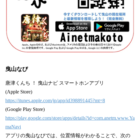
曳山なび
唐津くんち ！ 曳山ナビ スマートホンアプリ
(Apple Store)
https://itunes.apple.com/jp/app/id398891445?mt=8
(Google Play Store)
https://play.google.com/store/apps/details?id=com.anetm.www.Ya
maNavi
アプリの曳山なびでは、位置情報がわかることで、次の