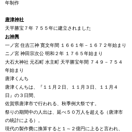
年制作
唐津神社
天平勝宝７年 ７５５年に建立されました
お神輿
一ノ宮 住吉三神 寛文年間 １６６１年－１６７２年始まり
ニノ宮 神田宗次公 明和２年 １７６５年始まり
大石大神社 元石町 水主町 天平勝宝年間 ７４９－７５４
年始まり
唐津くんち
唐津くんちは、『１１月２日、１１月３日、１１月４
日』の３日間、
佐賀県唐津市で行われる、秋季例大祭です。
祭りの期間中の人出は、延べ５０万人を超える（唐津市
の統計による）。
現代の製作費に換算すると１～２億円に上ると言われ、