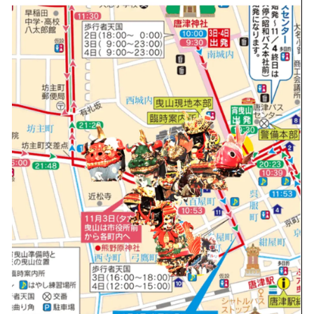
を
読
み
込
み
中
で
す