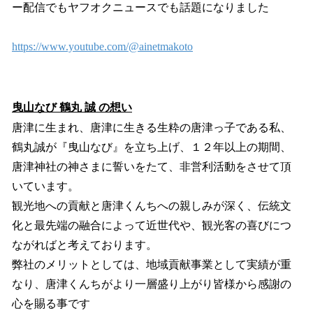
ー配信でもヤフオクニュースでも話題になりました
https://www.youtube.com/@ainetmakoto
曳山なび 鶴丸 誠 の想い
唐津に生まれ、唐津に生きる生粋の唐津っ子である私、
鶴丸誠が『曳山なび』を立ち上げ、１２年以上の期間、
唐津神社の神さまに誓いをたて、非営利活動をさせて頂
いています。
観光地への貢献と唐津くんちへの親しみが深く、伝統文
化と最先端の融合によって近世代や、観光客の喜びにつ
ながればと考えております。
弊社のメリットとしては、地域貢献事業として実績が重
なり、唐津くんちがより一層盛り上がり皆様から感謝の
心を賜る事です