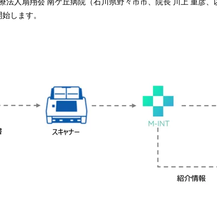
療法人扇翔会 南ケ丘病院（石川県野々市市、院長 川上 重彦、
み
込
り開始します。
み
中
で
す