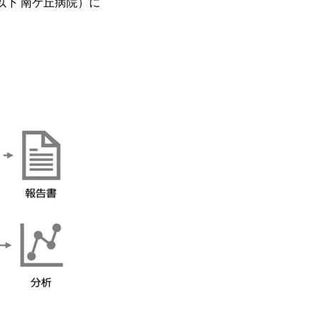
以下 南ケ丘病院）に