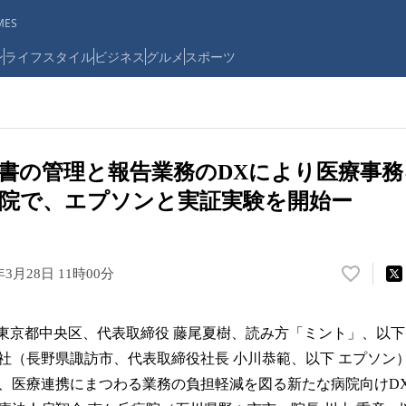
ES
ン
ライフスタイル
ビジネス
グルメ
スポーツ
書の管理と報告業務のDXにより医療事務
院で、エプソンと実証実験を開始ー
年3月28日 11時00分
い
い
ね
（東京都中央区、代表取締役 藤尾夏樹、読み方「ミント」、以下、
！
数
社（長野県諏訪市、代表取締役社長 小川恭範、以下 エプソン
を
、医療連携にまつわる業務の負担軽減を図る新たな病院向けD
読