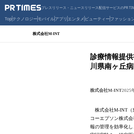
プレスリリース・ニュースリリース配信サービスのPR TIM
Top
テクノロジー
モバイル
アプリ
エンタメ
ビューティー
ファッショ
株式会社M-INT
診療情報提供
川県南ヶ丘病
株式会社M-INT
2025
株式会社M-INT
コーエプソン株式会
報の管理を効率化し