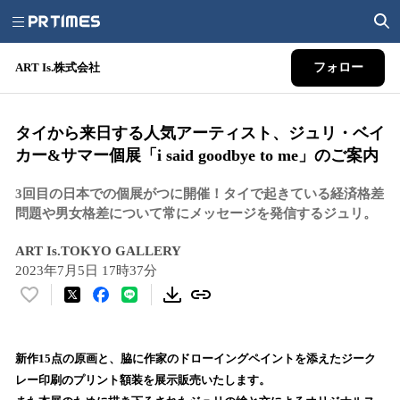
ART Is.株式会社
フォロー
タイから来日する人気アーティスト、ジュリ・ベイ
カー&サマー個展「i said goodbye to me」のご案内
3回目の日本での個展がつに開催！タイで起きている経済格差
問題や男女格差について常にメッセージを発信するジュリ。
ART Is.TOKYO GALLERY
2023年7月5日 17時37分
い
い
ね
！
新作15点の原画と、脇に作家のドローイングペイントを添えたジーク
数
レー印刷のプリント額装を展示販売いたします。
を