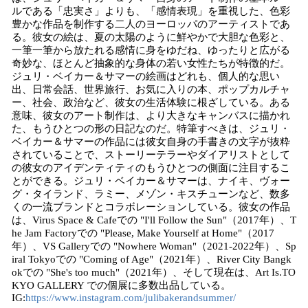
ルである「忠実さ」よりも、「感情表現」を重視した、色彩
豊かな作品を制作する二人のヨーロッパのアーティストであ
る。彼女の絵は、夏の太陽のように鮮やかで大胆な色彩と、
一筆一筆から放たれる感情に身をゆだね、ゆったりと広がる
奇妙な、ほとんど抽象的な身体の若い女性たちが特徴的だ。
ジュリ・ベイカー＆サマーの絵画はどれも、個人的な思い
出、日常会話、世界旅行、お気に入りの本、ポップカルチャ
ー、社会、政治など、彼女の生活体験に根ざしている。ある
意味、彼女のアート制作は、より大きなキャンバスに描かれ
た、もうひとつの形の日記なのだ。特筆すべきは、ジュリ・
ベイカー＆サマーの作品には彼女自身の手書きの文字が抜粋
されていることで、ストーリーテラーやダイアリストとして
の彼女のアイデンティティのもうひとつの側面に注目するこ
とができる。ジュリ・ベイカー＆サマーは、ナイキ、ヴォー
グ・タイランド、ラミー、メゾン・キスチューンなど、数多
くの一流ブランドとコラボレーションしている。彼女の作品
は、Virus Space & Cafeでの "I'll Follow the Sun"（2017年）、T
he Jam Factoryでの "Please, Make Yourself at Home"（2017
年）、VS Galleryでの "Nowhere Woman"（2021-2022年）、Sp
iral Tokyoでの "Coming of Age"（2021年）、River City Bangk
okでの "She's too much"（2021年）、そして現在は、Art Is.TO
KYO GALLERY での個展に多数出品している。
IG:
https://www.instagram.com/julibakerandsummer/