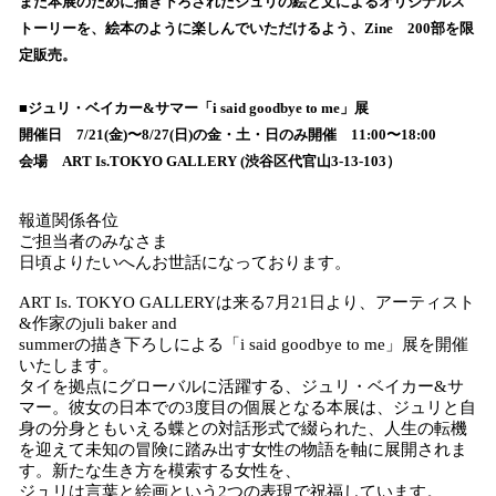
また本展のために描き下ろされたジュリの絵と文によるオリジナルス
読
トーリーを、絵本のように楽しんでいただけるよう、Zine 200部を限
み
定販売。
込
み
■ジュリ・ベイカー&サマー「i said goodbye to me」展
中
で
開催日 7/21(金)〜8/27(日)の金・土・日のみ開催 11:00〜18:00
す
会場 ART Is.TOKYO GALLERY (渋谷区代官山3-13-103）
報道関係各位
ご担当者のみなさま
日頃よりたいへんお世話になっております。
ART Is. TOKYO GALLERYは来る7月21日より、アーティスト
&作家のjuli baker and
summerの描き下ろしによる「i said goodbye to me」展を開催
いたします。
タイを拠点にグローバルに活躍する、ジュリ・ベイカー&サ
マー。彼女の日本での3度目の個展となる本展は、ジュリと自
身の分身ともいえる蝶との対話形式で綴られた、人生の転機
を迎えて未知の冒険に踏み出す女性の物語を軸に展開されま
す。新たな生き方を模索する女性を、
ジュリは言葉と絵画という2つの表現で祝福しています。