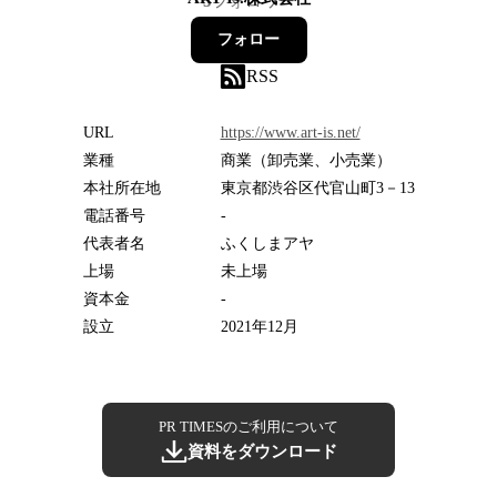
5
フォロワー
フォロー
RSS
URL
https://www.art-is.net/
業種
商業（卸売業、小売業）
本社所在地
東京都渋谷区代官山町3－13
電話番号
-
代表者名
ふくしまアヤ
上場
未上場
資本金
-
設立
2021年12月
PR TIMESのご利用について
資料をダウンロード