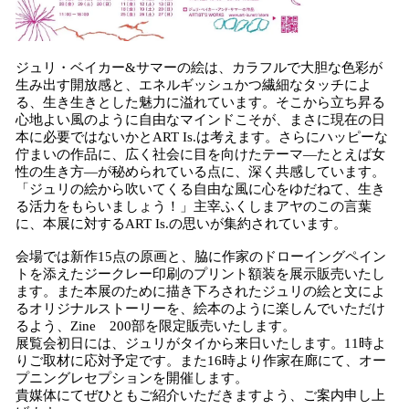
ジュリ・ベイカー&サマーの絵は、カラフルで大胆な色彩が
生み出す開放感と、エネルギッシュかつ繊細なタッチによ
る、生き生きとした魅力に溢れています。そこから立ち昇る
心地よい風のように自由なマインドこそが、まさに現在の日
本に必要ではないかとART Is.は考えます。さらにハッピーな
佇まいの作品に、広く社会に目を向けたテーマ―たとえば女
性の生き方―が秘められている点に、深く共感しています。
「ジュリの絵から吹いてくる自由な風に心をゆだねて、生き
る活力をもらいましょう！」主宰ふくしまアヤのこの言葉
に、本展に対するART Is.の思いが集約されています。
会場では新作15点の原画と、脇に作家のドローイングペイン
トを添えたジークレー印刷のプリント額装を展示販売いたし
ます。また本展のために描き下ろされたジュリの絵と文によ
るオリジナルストーリーを、絵本のように楽しんでいただけ
るよう、Zine 200部を限定販売いたします。
展覧会初日には、ジュリがタイから来日いたします。11時よ
りご取材に応対予定です。また16時より作家在廊にて、オー
プニングレセプションを開催します。
貴媒体にてぜひともご紹介いただきますよう、ご案内申し上