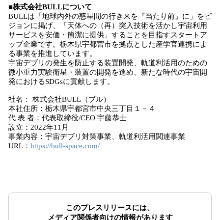
■株式会社BULLについて
BULLは「地球内外の惑星間の行き来を『当たり前』に」をビ
ジョンに掲げ、「天体への（再）突入技術を活かし宇宙利用
サービスを安価・簡潔に提供」することを目指すスタートア
ップ企業です。栃木県宇都宮市を拠点とした産学官連携によ
る事業を推進しています。
宇宙デブリの発生を防止する装置開発、軌道利活用のための
微小重力実験衛星・装置の開発を進め、新たな時代の宇宙開
発におけるSDGsに貢献します。
社名： 株式会社BULL（ブル）
本社住所：栃木県宇都宮市中央三丁目１－４
代 表 者：代表取締役/CEO 宇藤恭士
設立：2022年11月
事業内容：宇宙デブリ対策事業、軌道利活用関連事業
URL：
https://bull-space.com/
このプレスリリースには、
メディア関係者向けの情報があります