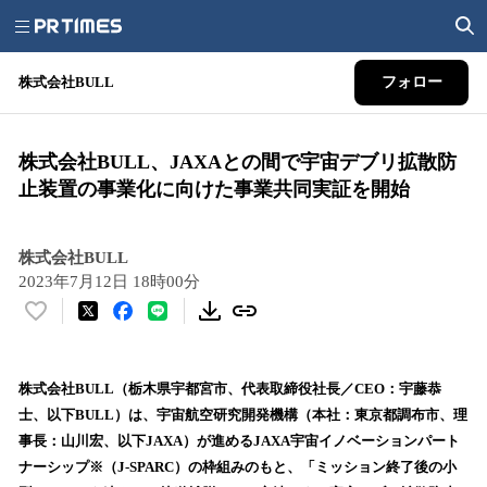
株式会社BULL
フォロー
株式会社BULL、JAXAとの間で宇宙デブリ拡散防
止装置の事業化に向けた事業共同実証を開始
株式会社BULL
2023年7月12日 18時00分
い
い
ね
！
株式会社BULL（栃木県宇都宮市、代表取締役社長／CEO：宇藤恭
数
士、以下BULL）は、宇宙航空研究開発機構（本社：東京都調布市、理
を
事長：山川宏、以下JAXA）が進めるJAXA宇宙イノベーションパート
読
ナーシップ※（J-SPARC）の枠組みのもと、「ミッション終了後の小
み