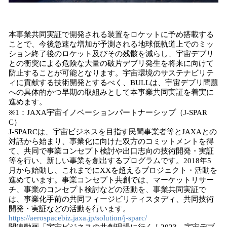
本事業共同実証で開発される装置をロケットに予め搭載する
ことで、今後急速な増加が予測される地球低軌道上でのミッ
ション終了後のロケット及びその残骸を減らし、宇宙デブリ
との衝突による危険な大量の破片デブリ発生を将来に向けて
防止することが可能となります。宇宙環境のサステナビリテ
ィに貢献する技術開発とするべく、BULLは、宇宙デブリ問題
への具体的かつ早期の取組みとして本事業共同実証を着実に
進めます。
※1：JAXA宇宙イノベーションパートナーシップ（J-SPAR
C）
J-SPARCは、宇宙ビジネスを目指す民間事業者等とJAXAとの
対話から始まり、事業化に向けた双方のコミットメントを得
て、共同で事業コンセプト検討や出口志向の技術開発・実証
等を行い、新しい事業を創出するプログラムです。2018年5
月から始動し、これまでにXXを超えるプロジェクト・活動を
進めています。事業コンセプト共創では、マーケットリサー
チ、事業のコンセプト検討などの活動を、事業共同実証で
は、事業化手前の共同フィージビリティスタディ、共同技術
開発・実証などの活動を行います。
https://aerospacebiz.jaxa.jp/solution/j-sparc/