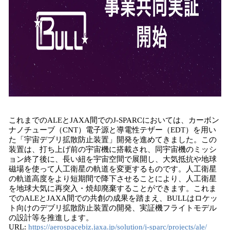
これまでのALEとJAXA間でのJ-SPARCにおいては、カーボン
ナノチューブ（CNT）電子源と導電性テザー（EDT）を用い
た「宇宙デブリ拡散防止装置」開発を進めてきました。この
装置は、打ち上げ前の宇宙機に搭載され、同宇宙機のミッシ
ョン終了後に、長い紐を宇宙空間で展開し、大気抵抗や地球
磁場を使って人工衛星の軌道を変更するものです。人工衛星
の軌道高度をより短期間で降下させることにより、人工衛星
を地球大気に再突入・焼却廃棄することができます。これま
でのALEとJAXA間での共創の成果を踏まえ、BULLはロケッ
ト向けのデブリ拡散防止装置の開発、実証機フライトモデル
の設計等を推進します。
URL:
https://aerospacebiz.jaxa.jp/solution/j-sparc/projects/ale/