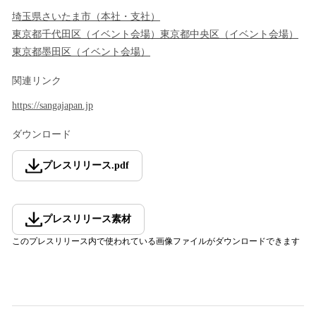
埼玉県
さいたま市
（
本社・支社
）
東京都
千代田区
（
イベント会場
）
東京都
中央区
（
イベント会場
）
東京都
墨田区
（
イベント会場
）
関連リンク
https://sangajapan.jp
ダウンロード
プレスリリース
.
pdf
プレスリリース素材
このプレスリリース内で使われている画像ファイルがダウンロードできます