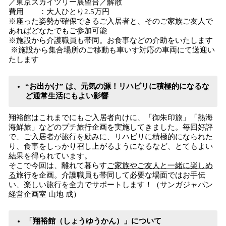
／東京スカイツリー展望台／解散
費用 ：大人ひとり2.5万円
※座った姿勢が確保できるご入居者と、そのご家族ご友人で
あればどなたでもご参加可能
※施設から介護職員も帯同。お食事などの介助をいたします
※施設から集合場所のご移動も車いす対応の車両にて送迎い
たします
“お出かけ” は、元気の源！リハビリに積極的になるな
ど通常生活にもよい影響
翔裕館はこれまでにもご入居者向けに、「御朱印旅」「熱海
海鮮旅」などのプチ旅行企画を実施してきました。毎回好評
で、ご入居者が旅行を励みに、リハビリに積極的になられた
り、食事をしっかり召し上がるようになるなど、とてもよい
結果を得られています。
そこで今回は、離れて暮らす
ご家族やご友人と一緒に楽しめ
る
旅行を企画。介護職員も帯同して必要な場面ではお手伝
い、楽しい旅行を全力でサポートします！（サンガジャパン
経営企画室 山地 成）
「翔裕館（しょうゆうかん）」について