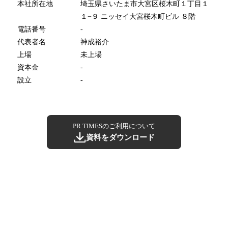
本社所在地
埼玉県さいたま市大宮区桜木町１丁目１
１−９ ニッセイ大宮桜木町ビル ８階
電話番号
-
代表者名
神成裕介
上場
未上場
資本金
-
設立
-
PR TIMESのご利用について
資料をダウンロード