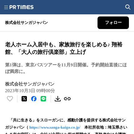
株式会社サンガジャパン
フォロー
老人ホーム入居中も、家族旅行を楽しめる♪ 翔裕
館、「大人の旅行倶楽部」立上げ
第1弾は、東京バスツアーを11月9日開催。予約開始直後にほ
ぼ満席に。
株式会社サンガジャパン
2023年10月3日 09時00分
い
い
ね
！
「共に生きる」をスローガンに、感動介護を提供する株式会社サン
数
ガジャパン（
https://www.sanga-kaigo.co.jp/
本社所在地：埼玉県さい
を