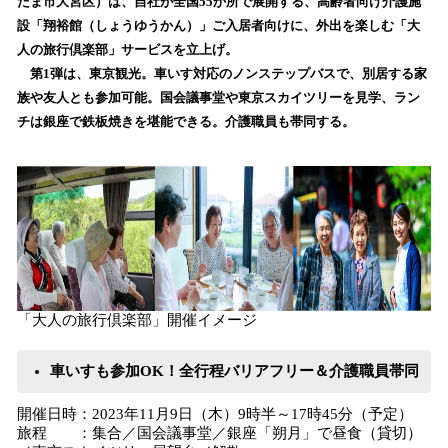
たま市大宮区）は、自社が全国55か所で展開する、高齢者向け介護施
読
設「翔裕館（しょうゆうかん）」ご入居者向けに、外出を楽しむ「大
み
人の旅行倶楽部」サービスを立上げ。
込
第1弾は、東京観光。車いす対応のノンステップバスで、別居する家
み
族や友人とも参加可能。国会議事堂や東京スカイツリーを見学、ラン
中
で
チは銀座で鉄板焼きを堪能できる。介護職員も帯同する。
す
「大人の旅行倶楽部」開催イメージ
車いすも参加OK！全行程バリアフリー＆介護職員帯同
開催日時：2023年11月9日（木）9時半～17時45分（予定）
旅程 ：集合／国会議事堂／銀座「朔月」で昼食（貸切）