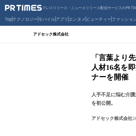
プレスリリース・ニュースリリース配信サービスのPR TIM
Top
テクノロジー
モバイル
アプリ
エンタメ
ビューティー
ファッショ
アドセック株式会社
「言葉より先
人材16名を
ナーを開催
人手不足に悩む介護
を初公開。
アドセック株式会社
2