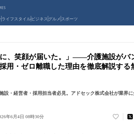
ES
ン
ライフスタイル
ビジネス
グルメ
スポーツ
に、笑顔が届いた。」——介護施設がバ
即採用・ゼロ離職した理由を徹底解説する無
施設・経営者・採用担当者必見。アドセック株式会社が業界に
026年6月4日 08時30分
い
い
ね