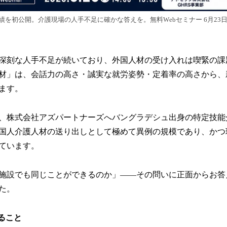
績を初公開。介護現場の人手不足に確かな答えを。無料Webセミナー 6月23
深刻な人手不足が続いており、外国人材の受け入れは喫緊の課
材」は、会話力の高さ・誠実な就労姿勢・定着率の高さから、
ます。
5年、株式会社アズパートナーズへバングラデシュ出身の特定技能
国人介護人材の送り出しとして極めて異例の規模であり、かつ
ています。
施設でも同じことができるのか」——その問いに正面からお答
た。
ること