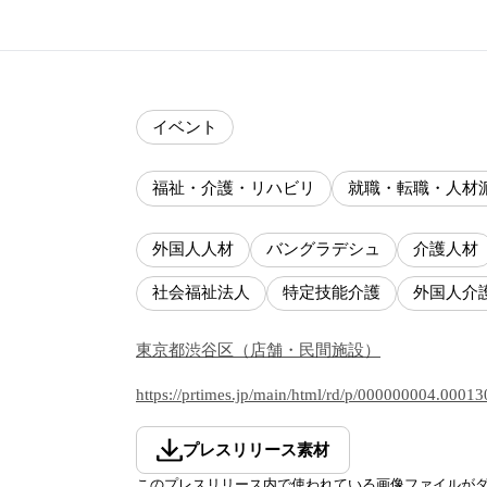
イベント
福祉・介護・リハビリ
就職・転職・人材
外国人人材
バングラデシュ
介護人材
社会福祉法人
特定技能介護
外国人介
東京都
渋谷区
（
店舗・民間施設
）
https://prtimes.jp/main/html/rd/p/000000004.0001
プレスリリース素材
このプレスリリース内で使われている画像ファイルが