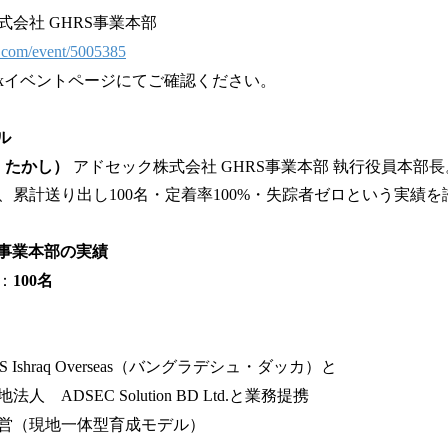
会社 GHRS事業本部
ix.com/event/5005385
tixイベントページにてご確認ください。
ル
 たかし）
アドセック株式会社 GHRS事業本部 執行役員本部
、累計送り出し100名・定着率100%・失踪者ゼロという実績を
RS事業本部の実績
：
100名
Ishraq Overseas（バングラデシュ・ダッカ）と
 Solution BD Ltd.と業務提携
営（現地一体型育成モデル）