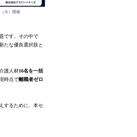
日（火）開催
題です。その中で
新たな優良選択肢と
介護人材
16名を一括
現時点で
離職者ゼロ
えするために、本セ