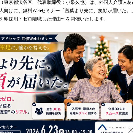
（東京都渋谷区 代表取締役：小泉久也）は、外国人介護人材
！
数
人向けに、無料Webセミナー「言葉より先に、笑顔が届いた。
を
名を即採用・ゼロ離職した理由〜を開催いたします。
読
み
込
み
中
で
す