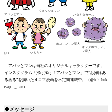
ウォッシュマン
アパッとマン
ハタキタガール
ホコリンリン星人
キングホコリンリ
ン星人
いもうと
ぼく
アパッとマンは当社のオリジナルキャラクターです。
インスタグラム「掃け拭け！アパッとマン」で“お掃除あ
るある”を描いた４コマ漫画を不定期連載中。（@hakehuk
e.apatt_man）
◆メッセージ