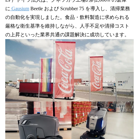
を
に
Gausium
Beetle および Scrubber 75 を導入し、清掃業務
読
み
の自動化を実現しました。食品・飲料製造に求められる
込
厳格な衛生基準を維持しながら、人手不足や清掃コスト
み
の上昇といった業界共通の課題解決に成功しています。
中
で
す