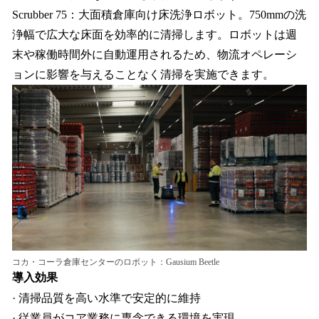
Scrubber 75：大面積倉庫向け床洗浄ロボット。750mmの洗
浄幅で広大な床面を効率的に清掃します。ロボットは週
末や稼働時間外に自動運用されるため、物流オペレーシ
ョンに影響を与えることなく清掃を実施できます。
コカ・コーラ倉庫センターのロボット：Gausium Beetle
導入効果
· 清掃品質を高い水準で安定的に維持
· 従業員がコア業務に専念できる環境を実現