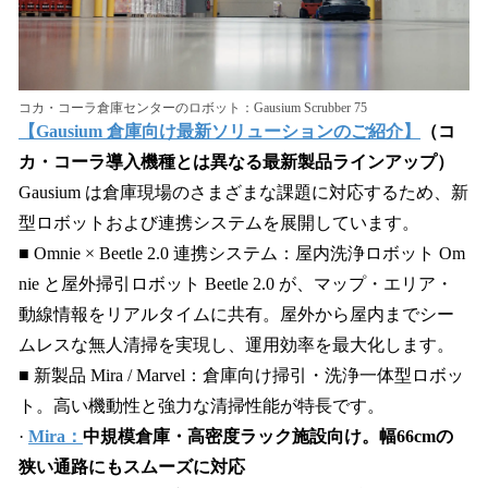
コカ・コーラ倉庫センターのロボット：Gausium Scrubber 75
【Gausium 倉庫向け最新ソリューションのご紹介】
（コ
カ・コーラ導入機種とは異なる最新製品ラインアップ）
Gausium は倉庫現場のさまざまな課題に対応するため、新
型ロボットおよび連携システムを展開しています。
■ Omnie × Beetle 2.0 連携システム：屋内洗浄ロボット Om
nie と屋外掃引ロボット Beetle 2.0 が、マップ・エリア・
動線情報をリアルタイムに共有。屋外から屋内までシー
ムレスな無人清掃を実現し、運用効率を最大化します。
■ 新製品 Mira / Marvel：倉庫向け掃引・洗浄一体型ロボッ
ト。高い機動性と強力な清掃性能が特長です。
·
Mira：
中規模倉庫・高密度ラック施設向け。幅66cmの
狭い通路にもスムーズに対応