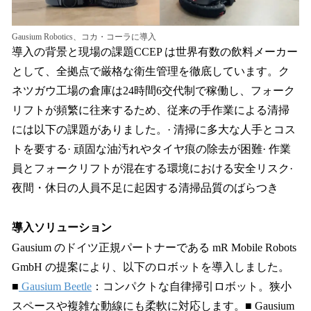
Gausium Robotics、コカ・コーラに導入
導入の背景と現場の課題CCEP は世界有数の飲料メーカー
として、全拠点で厳格な衛生管理を徹底しています。ク
ネツガウ工場の倉庫は24時間6交代制で稼働し、フォーク
リフトが頻繁に往来するため、従来の手作業による清掃
には以下の課題がありました。· 清掃に多大な人手とコス
トを要する· 頑固な油汚れやタイヤ痕の除去が困難· 作業
員とフォークリフトが混在する環境における安全リスク·
夜間・休日の人員不足に起因する清掃品質のばらつき
導入ソリューション
Gausium のドイツ正規パートナーである mR Mobile Robots
GmbH の提案により、以下のロボットを導入しました。
■
Gausium Beetle
：コンパクトな自律掃引ロボット。狭小
スペースや複雑な動線にも柔軟に対応します。■ Gausium