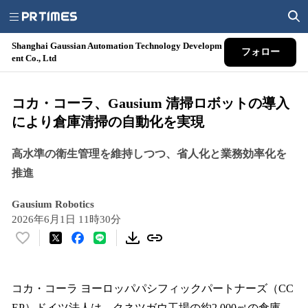
Shanghai Gaussian Automation Technology Developm
フォロー
ent Co., Ltd
コカ・コーラ、Gausium 清掃ロボットの導入
により倉庫清掃の自動化を実現
高水準の衛生管理を維持しつつ、省人化と業務効率化を
推進
Gausium Robotics
2026年6月1日 11時30分
い
い
ね
！
コカ・コーラ ヨーロッパパシフィックパートナーズ（CC
数
EP）ドイツ法人は、クネツガウ工場の約2,000㎡の倉庫