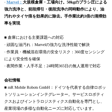
·
Marvel：
大規模倉庫・工場向け。50kgのブラシ圧による
強力洗浄と、前段掃引・後段洗浄の同時動作により、油
汚れやタイヤ痕を効果的に除去。手作業比約3倍の清掃効
率を実現
■ 倉庫における主要課題への対応
· 頑固な油汚れ：Marvelの強力な洗浄性能で解決
· 作業員・機械混在環境の安全リスク：360度センシング
により安全性を確保
· 夜間作業・人手不足：24時間365日の無人運用で対応
会社情報
■ mR Mobile Robots GmbH：ドイツを代表する自律ロボッ
トソリューションインテグレーター。サービスロボティ
クスおよびイントラロジスティクス自動化を専門とし、
産業現場の多様な自動化ニーズに対応しています。