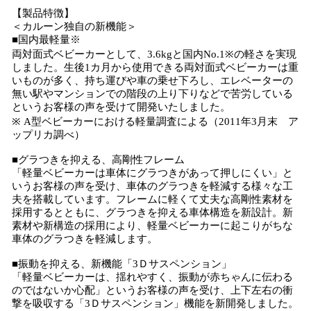
【製品特徴】
＜カルーン独自の新機能＞
■国内最軽量※
両対面式ベビーカーとして、3.6kgと国内No.1※の軽さを実現
しました。生後1カ月から使用できる両対面式ベビーカーは重
いものが多く、持ち運びや車の乗せ下ろし、エレベーターの
無い駅やマンションでの階段の上り下りなどで苦労している
というお客様の声を受けて開発いたしました。
※ A型ベビーカーにおける軽量調査による（2011年3月末 ア
ップリカ調べ）
■グラつきを抑える、高剛性フレーム
「軽量ベビーカーは車体にグラつきがあって押しにくい」と
いうお客様の声を受け、車体のグラつきを軽減する様々な工
夫を搭載しています。フレームに軽くて丈夫な高剛性素材を
採用するとともに、グラつきを抑える車体構造を新設計。新
素材や新構造の採用により、軽量ベビーカーに起こりがちな
車体のグラつきを軽減します。
■振動を抑える、新機能「3Ｄサスペンション」
「軽量ベビーカーは、揺れやすく、振動が赤ちゃんに伝わる
のではないか心配」というお客様の声を受け、上下左右の衝
撃を吸収する「3Ｄサスペンション」機能を新開発しました。