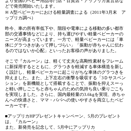
より全国のベビー用品専門店・百貨店・アップリカ直営店な
どで発売開始いたします。
※ A型ベビーカーにおける軽量調査による（2011年3月末 ア
ップリカ調べ）
昨今、車の所有率低下や、階段や電車による移動の多い都市
部の交通事情などにより、持ち運びやすい軽量ベビーカーの
ニーズが高まっています。一方で、軽量ベビーカーには「車
体にグラつきがあって押しづらい」「振動が赤ちゃんに伝わ
るのではないか心配」といったお客様の声がありました。
そこで『カルーン』は、軽くて丈夫な高剛性素材をフレーム
に新採用するとともに、グラつきを軽減する車体構造を新し
く設計し、軽量ベビーカーに起こりがちな車体のグラつきを
抑えました。また、上下左右の衝撃を吸収する「3Ｄサスペン
ション」を新機能として搭載することで、振動を抑えスーっ
と軽い押しごこちと赤ちゃんのための気持ち良い乗りごこち
を実現しました。さらに、国内最軽量の3.6kgを実現、赤ちゃ
んへの快適さと、ママ・パパへの使いやすさを両立したベビ
ーカーです。
■アップリカHPプレゼントキャンペーン、5月のプレゼント
は、『カルーン』
また、新発売を記念して、5月中にアップリカ