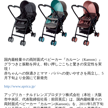
を
読
み
込
み
中
で
す
国内最軽量※の両対面式ベビーカー『カルーン（Karoon）』
グラつきと振動を抑え、軽い押しごこちと驚きの安定性を実
現！
赤ちゃんへの快適さとママ・パパへの使いやすさを両立し、5
月下旬より全国にて新発売
http://www.aprica.jp/
アップリカ・チルドレンズプロダクツ株式会社（本社：大阪
市中央区、代表取締役社長：前田英広）は、国内最軽量※の
両対面式ベビーカー『カルーン(Karoon)』を、2011年5月下旬