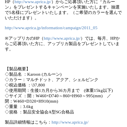
HP（
http://www.aprica.jp/
）からご応募頂いた方に『カルー
ン』をプレゼントするキャンペーンを実施いたします。抽選
で5名様にプレゼントいたします。（ご希望のカラーを選んで
いただけます）。
http://www.aprica.jp/information/campaign/2011_05
※アップリカのHP（
http://www.aprica.jp/
）では、毎月、HPか
らご応募頂いた方に、アップリカ製品をプレゼントしていま
す。
【製品概要】
◇製品名 ：Karoon (カルーン)
◇カラー：マルチドット、アクア、シェルピンク
◇税込価格 ：\37,800
◇使用期間：生後1カ月から36カ月まで (体重15kg以下)
◇サイズ ：開：W460×D740～860×H960～995(mm) ／
閉：W460×D320×H910(mm)
◇重量 ：3.6kg
◇規格 ：製品安全協会A型SG合格品
製品詳細情報はこちら：
http://www.aprica.jp/