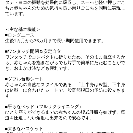
タテ・ヨコの振動を効果的に吸収し、スーっと軽い押しごこ
ちと赤ちゃんのための気持ち良い乗りごこちを同時に実現し
ています。
＜主な基本機能＞
■ロングユース
生後1カ月から36カ月まで長い期間使用できます。
■ワンタッチ開閉＆安定自立
ワンタッチでコンパクトに折りたため、そのまま自立するか
ら、赤ちゃんを抱きながらでも片手で簡単にたたむことがで
き、お出かけ時なども便利です。
■ダブル台形シート
赤ちゃんの自然なスタイルである、「上半身はＷ型、下半身
はＭ型」に合わせたシートで、股関節脱臼の予防に役立ちま
す。
■平らなベッド（フルリクライニング）
ひとり座りができるまでの赤ちゃんの腹式呼吸を妨げず、気
道を圧迫しない角度に出来るので安心です。
■大きなバスケット