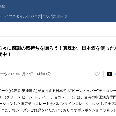
ES
ン
ライフスタイル
ビジネス
グルメ
スポーツ
方々に感謝の気持ちを贈ろう！真珠粉、日本酒を使った
売中！
ーツ
2021年1月22日 16時03分
い
い
ね
ーツ(代表者:安達建之)が展開する日本初の“ビーントゥバー”チョコレート
！
CHOCOLATE (グリーン ビーン トゥ バー チョコレート)」は、台湾の中医漢方
数
を
レーションした限定チョコレートをバレンタインコレクションとして全店
読
。また、毎シーズンご好評をいただいておりますボンボンショコラもフ
み