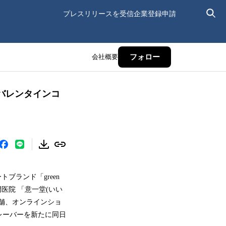
プレスリリースを受信
企業登録申請
会社概要
フォロー
バレンタインコ
ブランド「green
専門医院 「意一堂(いい
舗、オンラインショ
レーバーを新たに同日