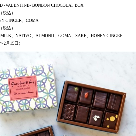
D -VALENTINE- BONBON CHOCOLAT BOX
0（税込）
EY GINGER、GOMA
0（税込）
、MILK、NATIVO、ALMOND、GOMA、SAKE、HONEY GINGER
〜2月15日）