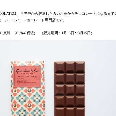
込
み
o bar CHOCOLATEは、世界中から厳選したカカオ豆からチョコレートにな
中
で
ビーントゥバーチョコレート専門店です。
す
ITED 真珠 ¥1,944(税込) （販売期間：1月15日〜3月15日）