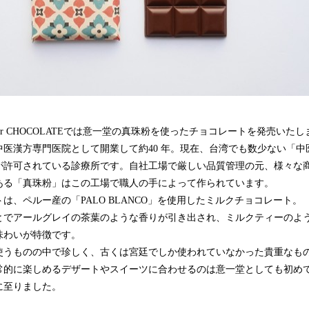
n to bar CHOCOLATEでは意一堂の真珠粉を使ったチョコレートを発売いた
中医漢方専門医院として開業して約40 年。現在、台湾でも数少ない「中
が許可されている診療所です。自社工場で厳しい品質管理の元、様々な
ある「真珠粉」はこの工場で職人の手によって作られています。
は、ペルー産の「PALO BLANCO」を使用したミルクチョコレート。
とでアールグレイの茶葉のような香りが引き出され、ミルクティーのよ
味わいが特徴です。
使うものの中で珍しく、古くは宮廷でしか使われていなかった貴重なも
常的に楽しめるデザートやスイーツに合わせるのは意一堂としても初め
に至りました。