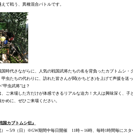
越えて戦う、異種混合バトルです。
国時代さながらに、人気の戦国武将たちの名を背負ったカブトムシ・
。甲虫たちの代わりに、訪れた皆さんが鬨(かちどき)を上げて声援を送
“甲虫武将”は？
、ご来場した方だけが体感できるリアルな迫力！大人は興味深く、子
確かめに、ぜひご来場ください。
戦国カブトムシ伝』
・祝）～5/9（日）※GW期間中毎日開催 11時～16時、毎時1時間毎にス