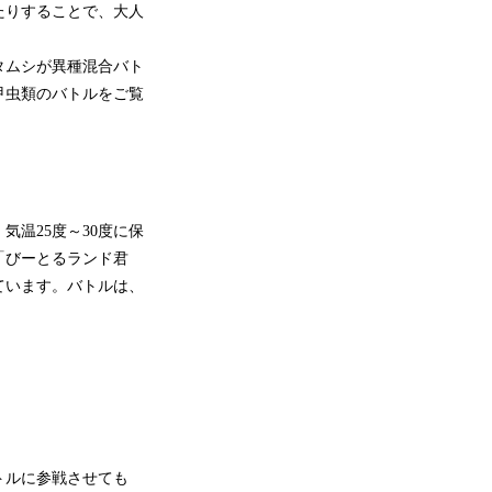
たりすることで、大人
タムシが異種混合バト
甲虫類のバトルをご覧
温25度～30度に保
「びーとるランド君
ています。バトルは、
トルに参戦させても