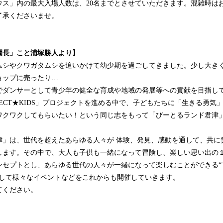
ウス」内の最大入場人数は、20名までとさせていただきます。混雑時は
了承くださいませ。
園長」こと浦塚勝人より】
ムシやクワガタムシを追いかけて幼少期を過ごしてきました。少し大き
ョップに売ったり…
でダンサーとして青少年の健全な育成や地域の発展等への貢献を目指し
PECT★KIDS」プロジェクトを進める中で、子どもたちに「生きる勇気
ワクワクしてもらいたい！という同じ志をもって「びーとるランド君津
津」は、世代を超えたあらゆる人々が 体験、発見、感動を通して、共に
します。その中で、大人も子供も一緒になって冒険し、楽しい思い出の
ンセプトとし、あらゆる世代の人々が一緒になって楽しむことができる“
指して様々なイベントなどをこれからも開催していきます。
てください。