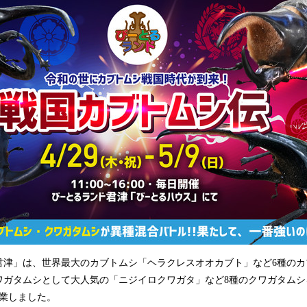
込
み
中
で
す
津」は、世界最大のカブトムシ「ヘラクレスオオカブト」など6種のカ
ワガタムシとして大人気の「ニジイロクワガタ」など8種のクワガタムシ
開業しました。