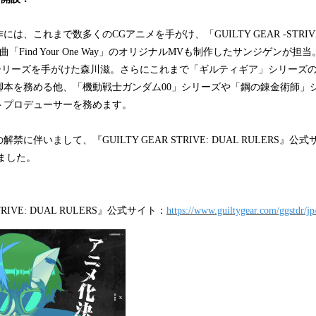
は、これまで数多くのCGアニメを手がけ、「GUILTY GEAR -STRI
「Find Your One Way」のオリジナルMVも制作したサンジゲンが
」シリーズを手がけた森川滋。さらにこれまで「ギルティギア」シリーズ
脚本を務める他、「機動戦士ガンダム00」シリーズや「鋼の錬金術師」
トプロデューサーを務めます。
に伴いまして、『GUILTY GEAR STRIVE: DUAL RULERS』公
しました。
STRIVE: DUAL RULERS』公式サイト：
https://www.guiltygear.com/ggstdr/jp