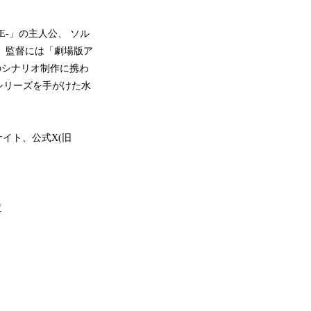
VE-」の主人公、 ソル
担当。監督には「劇場版ア
のシナリオ制作に携わ
シリーズを手がけた水
式サイト、公式X(旧
/