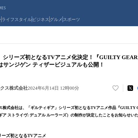
ES
ン
ライフスタイル
ビジネス
グルメ
スポーツ
リーズ初となるTVアニメ化決定！『GUILTY GEAR ST
作はサンジゲン ティザービジュアルも公開！
クス株式会社
2024年6月14日 12時00分
い
い
ね
式会社は、「ギルティギア」シリーズ初となるTVアニメ作品『GUILTY GEAR 
！
ィギア ストライヴ: デュアル ルーラーズ）の制作が決定したことをお知らせい
数
を
読
リーズ初となるTVアニメ
み