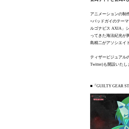
アニメーションの制作に
=バッドガイのテーマ曲
ルゴナビス AXIA
ってきた海法紀光が
島精二がアソシエイ
ティザービジュアルの解禁
Twitter)も開設いた
■『GUILTY GEAR 