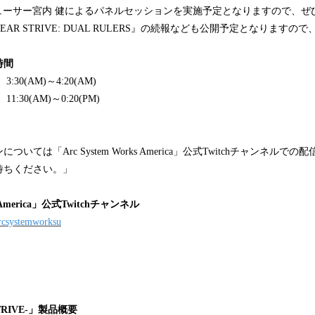
ロデューサー宮内 健によるパネルセッションを実施予定となりますので、
GEAR STRIVE: DUAL RULERS』の続報なども公開予定となります
時間
30(AM)～4:20(AM)
:30(AM)～0:20(PM)
いては「Arc System Works America」公式Twitchチャンネル
待ちください。」
ks America」公式Twitchチャンネル
arcsystemworksu
STRIVE-」製品概要