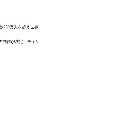
ー数250万人を超え世界
RS』の制作が決定、ティザ