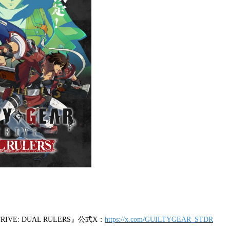
TRIVE: DUAL RULERS』公式X：
https://x.com/GUILTYGEAR_STDR