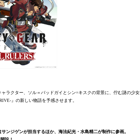
キャラクター、ソル＝バッドガイとシン=キスクの背景に、佇む謎の少女
 -STRIVE-』の新しい物語を予感させます。
はサンジゲンが担当するほか、海法紀光・水島精二が制作に参画。
も開設！