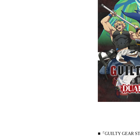
■『GUILTY GEAR S