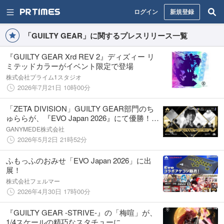
ログイン
新規登録
「GUILTY GEAR」に関するプレスリリース一覧
『GUILTY GEAR Xrd REV 2』ディズィー リ
ミテッドカラーがイベント限定で登場
株式会社プライム1スタジオ
2026年7月21日 10時00分
「ZETA DIVISION」GUILTY GEAR部門のち
ゅららが、『EVO Japan 2026』にて優勝！
『ARC WORLD TOUR 2026-2027 FINALS』
GANYMEDE株式会社
出場権を獲得。
2026年5月2日 21時52分
ふもっふのおみせ「EVO Japan 2026」に出
展！
株式会社フェルマー
2026年4月30日 17時00分
『GUILTY GEAR -STRIVE-』の「梅喧」が、
1/4スケールの精巧なスタチューに