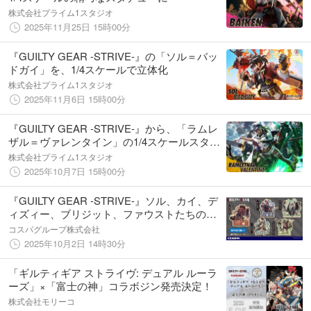
株式会社プライム1スタジオ
2025年11月25日 15時00分
『GUILTY GEAR -STRIVE-』の「ソル＝バッ
ドガイ」を、1/4スケールで立体化
株式会社プライム1スタジオ
2025年11月6日 15時00分
『GUILTY GEAR -STRIVE-』から、「ラムレ
ザル＝ヴァレンタイン」の1/4スケールスタチ
ューが登場
株式会社プライム1スタジオ
2025年10月7日 15時00分
『GUILTY GEAR -STRIVE-』ソル、カイ、デ
ィズィー、ブリジット、ファウストたちの新
作アパレル＆グッズがCOSPAより登場！【株
コスパグループ株式会社
式会社コスパ】
2025年10月2日 14時30分
「ギルティギア ストライヴ: デュアル ルーラ
ーズ」×「富士の神」コラボジン発売決定！
株式会社モリーコ