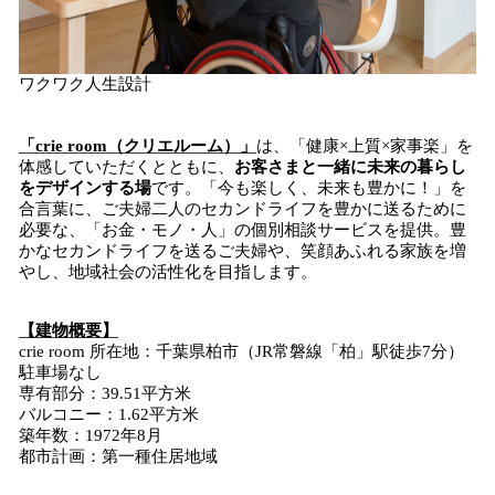
ワクワク人生設計
「crie room（クリエルーム）」
は、「健康×上質×家事楽」を
体感していただくとともに、
お客さまと一緒に未来の暮らし
をデザインする場
です。「今も楽しく、未来も豊かに！」を
合言葉に、ご夫婦二人のセカンドライフを豊かに送るために
必要な、「お金・モノ・人」の個別相談サービスを提供。豊
かなセカンドライフを送るご夫婦や、笑顔あふれる家族を増
やし、地域社会の活性化を目指します。
【
建物
概要】
crie room 所在地：千葉県柏市（JR常磐線「柏」駅徒歩7分）
駐車場なし
専有部分：39.51平方米
バルコニー：1.62平方米
築年数：1972年8月
都市計画：第一種住居地域