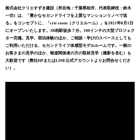
ね
！
株式会社クリエすずき建設（所在地：千葉県柏市、代表取締役：鈴木
数
一功）は、「豊かなセカンドライフを上質なマンションリノベで送
を
る」をコンセプトに、「crie room（クリエルーム）」を2021年8月1日
読
にオープンいたします。JR柏駅徒歩７分。100インチの大型プロジェク
み
ター完備。見学、宿泊体験のほか、ご相談・学びのスペースとしても
込
ご利用いただける、セカンドライフ体感型モデルルームです。一般の
み
お客さまの見学のほか、報道関係者の方の取材見学（撮影を含む）も
中
で
大歓迎です（弊社HPまたはLINE公式アカウントよりお問合せくださ
す
い）。