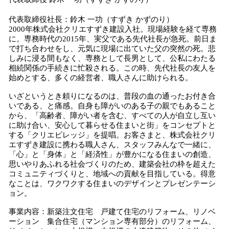
代表取締役社長：鈴木 一功（すずき かずのり）
2000年株式会社クリエすずき建設入社。現場経験を経て専務
に。専務時代の2015年、実父である先代社長が急死。前日ま
で打ち合わせをし、元気に現場に出ていた父の突然の死。悲
しみに浸る間もなく、専務として長男として、公私にわたる
相続関係の手続きに忙殺される。この時、先代社長の友人を
始めとする、多くの経営者、職人さんに助けられる。
いざというとき頼りになるのは、普段の血の通ったお付き合
いである、と痛感。自身も障がいのある子の親でもあること
から、「高齢者、障がい者を含む、すべての人が自立し互い
に助け合い、安心して暮らせる住まいと街」をコンセプトと
する「クリエビレッジ」を提唱。お客さまと、株式会社クリ
エすずき建設に携わる職人さん、スタッフみんなで一緒に、
「心」と「身体」と「経済性」が豊かになる住まいの創造、
思いやりあふれる社会づくりのため、建築会社の枠を超えた
コミュニティづくりと、地域への貢献を目指している。得意
なことは、ワクワクする住まいのデザインとプレゼンテーシ
ョン。
事業内容：新築注文住宅 戸建て住宅のリフォーム、リノベ
ーション 集合住宅（マンション専有部分）のリフォーム、