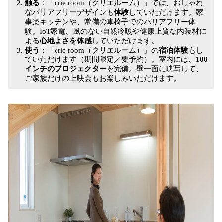
触る
：「crie room（クリエルーム）」では、おしゃれ
なバリアフリーデザインも
体験
していただけます。家
事楽キッチンや、常備の車椅子でのバリアフリー体
験。IoT家電、風のない自然冷暖や健康上質な内装材に
よる
心地よさを体感
していただけます。
使う
：「crie room（クリエルーム）」の
宿泊体験
もし
ていただけます（期間限定／要予約）。室内には、
100
インチのプロジェクター
を完備。壁一面に映写して、
ご家族だけの上映会もお楽しみいただけます。