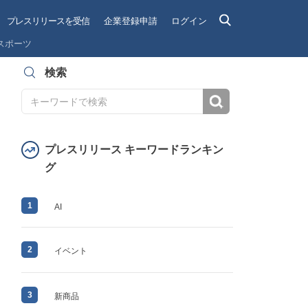
プレスリリースを受信
企業登録申請
ログイン
スポーツ
検索
検索
プレスリリース キーワードランキン
グ
1
AI
2
イベント
3
新商品