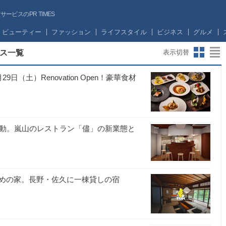
ビスのPR TIMES
ビューティー
ファッション
ライフスタイル
ビジネス
グルメ
ス一覧
表示切替
（土）Renovation Open！豪華食材
)が再始動。嵐山のレストラン「儘」の新業態と
めの家。長野・佐久に一棟貸しの宿