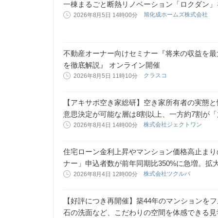
一棟まるごと断熱リノベーション「ロクダン」
旭化成ホームズ株式会社
2026年8月5日 14時00分
不動産オーナー向けセミナー『将来の収益を最
を徹底解説』 オンライン開催
クラスコ
2026年8月5日 11時10分
【アキサポ空き家総研】空き家所有者の実態と悩
意思決定が可能な層は8割以上、一方約7割が
株式会社ジェクトワン
2026年8月4日 14時00分
住宅ローン金利上昇やマンション価格高止まり
ナー」申込者数が前年同期比350%に急増。拡
株式会社ツクルバ
2026年8月4日 12時00分
【好評につき再開催】築44年のマンションを
石の洗面など、こだわりの空間を体感できる見