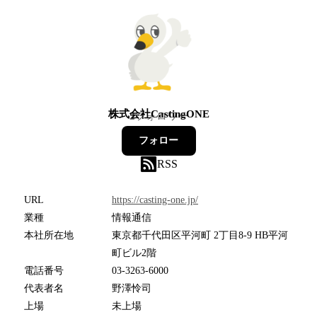
株式会社CastingONE
2
フォロワー
フォロー
RSS
URL
https://casting-one.jp/
業種
情報通信
本社所在地
東京都千代田区平河町 2丁目8-9 HB平河
町ビル2階
電話番号
03-3263-6000
代表者名
野澤怜司
上場
未上場