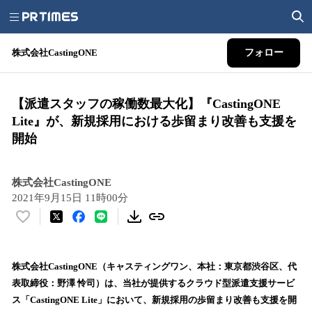
株式会社CastingONE
フォロー
【派遣スタッフの稼働数最大化】『CastingONE
Lite』が、新規採用における歩留まり改善も支援を
開始
株式会社CastingONE
2021年9月15日 11時00分
い
い
ね
！
株式会社CastingONE（キャスティングワン、本社：東京都渋谷区、代
数
表取締役：野澤 怜司）は、当社が提供するクラウド型派遣支援サービ
を
ス「CastingONE Lite」において、新規採用の歩留まり改善も支援を開
読