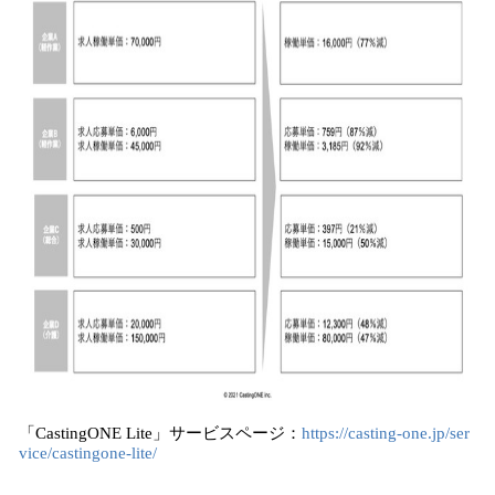
「CastingONE Lite」サービスページ：
https://casting-one.jp/ser
vice/castingone-lite/