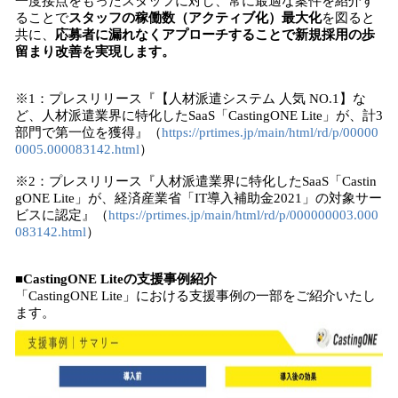
一度接点をもったスタッフに対し、常に最適な案件を紹介す
ることで
スタッフの稼働数（アクティブ化）最大化
を図ると
共に、
応募者に漏れなくアプローチすることで新規採用の歩
留まり改善を実現します。
※1：プレスリリース『【人材派遣システム 人気 NO.1】な
ど、人材派遣業界に特化したSaaS「CastingONE Lite」が、計3
部門で第一位を獲得』（
https://prtimes.jp/main/html/rd/p/00000
0005.000083142.html
）
※2：プレスリリース『人材派遣業界に特化したSaaS「Castin
gONE Lite」が、経済産業省「IT導入補助金2021」の対象サー
ビスに認定』（
https://prtimes.jp/main/html/rd/p/000000003.000
083142.html
）
■CastingONE Liteの支援事例紹介
「CastingONE Lite」における支援事例の一部をご紹介いたし
ます。