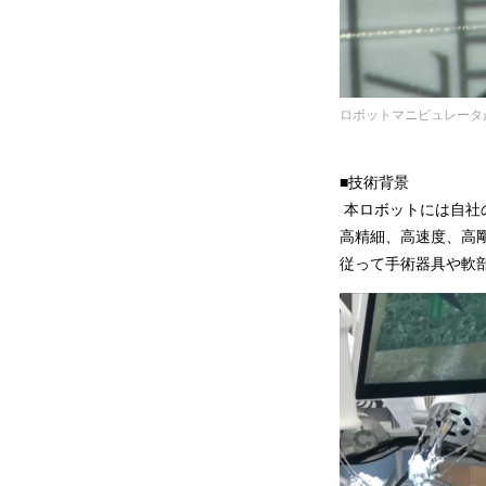
ロボットマニピュレータ
■技術背景
本ロボットには自社
高精細、高速度、高
従って手術器具や軟