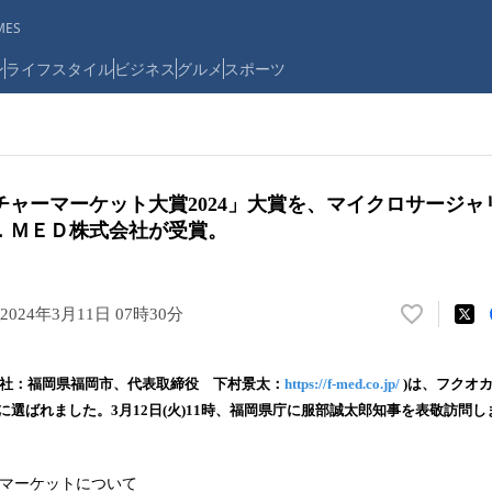
ES
ン
ライフスタイル
ビジネス
グルメ
スポーツ
チャーマーケット大賞2024」大賞を、マイクロサージャ
．ＭＥＤ株式会社が受賞。
2024年3月11日 07時30分
い
い
ね
本社：福岡県福岡市、代表取締役 下村景太：
https://f-med.co.jp/
)は、フクオ
！
賞に選ばれました。3月12日(火)11時、福岡県庁に服部誠太郎知事を表敬訪問し
数
を
読
ーマーケットについて
み