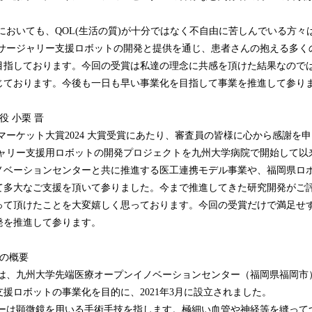
。
おいても、QOL(生活の質)が十分ではなく不自由に苦しんでいる方々
ロサージャリー支援ロボットの開発と提供を通じ、患者さんの抱える多く
目指しております。今回の受賞は私達の理念に共感を頂けた結果なので
じております。今後も一日も早い事業化を目指して事業を推進して参り
役 小栗 晋
ーケット大賞2024 大賞受賞にあたり、審査員の皆様に心から感謝を
ャリー支援用ロボットの開発プロジェクトを九州大学病院で開始して以
ノベーションセンターと共に推進する医工連携モデル事業や、福岡県ロ
て多大なご支援を頂いて参りました。今まで推進してきた研究開発がご
って頂けたことを大変嬉しく思っております。今回の受賞だけで満足せ
発を推進して参ります。
社の概要
は、九州大学先端医療オープンイノベーションセンター（福岡県福岡市
援ロボットの事業化を目的に、2021年3月に設立されました。
ーは顕微鏡を用いる手術手技を指します。極細い血管や神経等を縫って