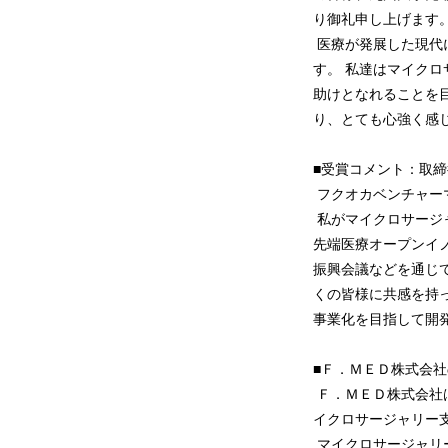
り御礼申し上げます
医療が発展した現代に
す。 私達はマイク
助けとなれることを
り、とても心強く感
■受賞コメント：取締
フクオカベンチャーマ
私がマイクロサージ
先端医療オープンイ
振興会議などを通じ
くの皆様に共感を持
事業化を目指して開
■Ｆ．ＭＥＤ株式会
Ｆ．ＭＥＤ株式会社
イクロサージャリー支
マイクロサージャリ