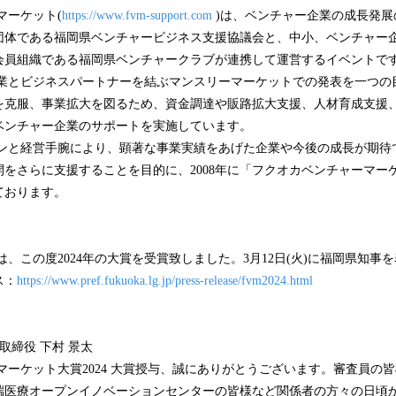
込
マーケット(
https://www.fvm-support.com
)は、ベンチャー企業の成長発展
み
団体である福岡県ベンチャービジネス支援協議会と、中小、ベンチャー
中
会員組織である福岡県ベンチャークラブが連携して運営するイベントで
で
業とビジネスパートナーを結ぶマンスリーマーケットでの発表を一つの
す
を克服、事業拡大を図るため、資金調達や販路拡大支援、人材育成支援
ベンチャー企業のサポートを実施しています。
ンと経営手腕により、顕著な事業実績をあげた企業や今後の成長が期待
をさらに支援することを目的に、2008年に「フクオカベンチャーマーケッ
ております。
、この度2024年の大賞を受賞致しました。3月12日(火)に福岡県知事
ス：
https://www.pref.fukuoka.lg.jp/press-release/fvm2024.html
取締役 下村 景太
ーケット大賞2024 大賞授与、誠にありがとうございます。審査員の
端医療オープンイノベーションセンターの皆様など関係者の方々の日頃