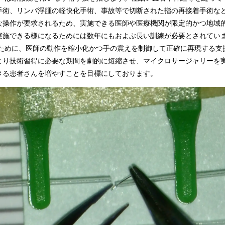
手術、リンパ浮腫の軽快化手術、事故等で切断された指の再接着手術な
な操作が要求されるため、実施できる医師や医療機関が限定的かつ地域
実施できる様になるためには数年にもおよぶ長い訓練が必要とされてい
ために、医師の動作を縮小化かつ手の震えを制御して正確に再現する支
より技術習得に必要な期間を劇的に短縮させ、マイクロサージャリーを
きる患者さんを増やすことを目標にしております。