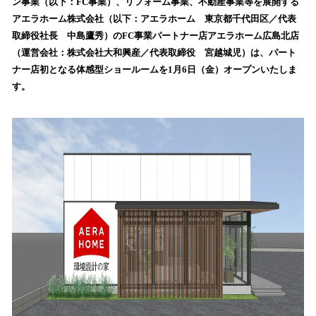
数
ン事業（以下：FC事業）、リフォーム事業、不動産事業等を展開する
を
アエラホーム株式会社（以下：アエラホーム 東京都千代田区／代表
読
取締役社長 中島鷹秀）のFC事業パートナー店アエラホーム広島北店
み
（運営会社：株式会社大和興産／代表取締役 宮越城児）は、パート
込
ナー店初となる体感型ショールームを1月6日（金）オープンいたしま
み
す。
中
で
す