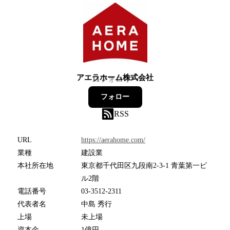
アエラホーム株式会社
11
フォロワー
フォロー
RSS
URL
https://aerahome.com/
業種
建設業
本社所在地
東京都千代田区九段南2-3-1 青葉第一ビ
ル2階
電話番号
03-3512-2311
代表者名
中島 秀行
上場
未上場
資本金
1億円