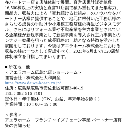
在パートナー店９店舗体制で展開。直営店累計販売棟数
16,500棟以上の実績と直営31店舗で積み重ねてきた集客力、
商品力、収益力による「売れ続ける仕組み」のノウハウをパ
ートナー店様に提供することで、地元に根付いた工務店様の
さらなる成長の手助けや小規模工務店様の再生ビジネスモデ
ル、さらにはリフォーム業や不動産業を主力事業とされてい
る企業様が新規事業として新築事業を導入され主力事業との
シナジー効果を狙った成長戦略の一助となる特徴を活かした
展開をしております。今後はアエラホーム株式会社における
収益の柱の一つとして育成すべく、2023年5月までに20店舗
体制確立を目指してまいります。
■ 所在地 他
＜アエラホーム広島北店ショールーム＞
運営会社：株式会社大和興産
https://www.daiwa-kosan.co.jp/
住所：広島県広島市安佐北区可部3-40-19
TEL：082-516-7101
定休日：年中無休（GW、お盆、年末年始を除く）
営業時間：10：00～19：00
＜参考＞
アエラホーム フランチャイズチェーン事業 パートナー店募
集のお知らせ