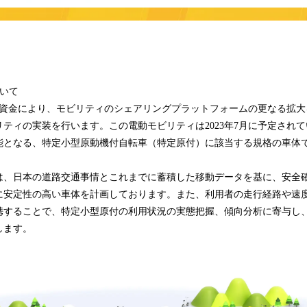
いて
は調達した資金により、モビリティのシェアリングプラットフォームの更なる拡
ティの実装を行います。この電動モビリティは2023年7月に予定され
能となる、特定小型原動機付自転車（特定原付）に該当する規格の車体
は、日本の道路交通事情とこれまでに蓄積した移動データを基に、安全
に安定性の高い車体を計画しております。また、利用者の走行経路や速
携することで、特定小型原付の利用状況の実態把握、傾向分析に寄与し
します。