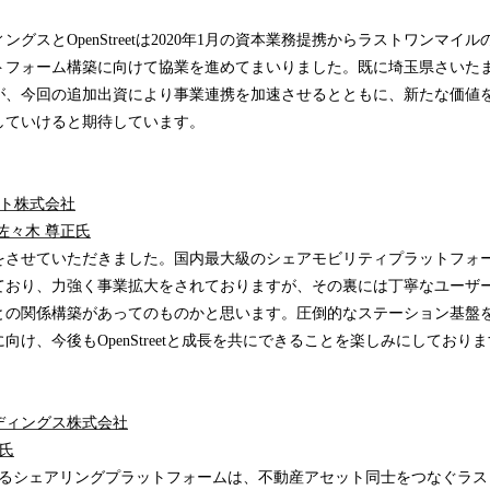
グスとOpenStreetは2020年1月の資本業務提携からラストワンマイ
トフォーム構築に向けて協業を進めてまいりました。既に埼玉県さいた
が、今回の追加出資により事業連携を加速させるとともに、新たな価値
していけると期待しています。
ント株式会社
佐々木 尊正氏
をさせていただきました。国内最大級のシェアモビリティプラットフォ
ており、力強く事業拡大をされておりますが、その裏には丁寧なユーザ
との関係構築があってのものかと思います。圧倒的なステーション基盤を
向け、今後もOpenStreetと成長を共にできることを楽しみにしており
ディングス株式会社
郎氏
社が手掛けるシェアリングプラットフォームは、不動産アセット同士をつなぐラ