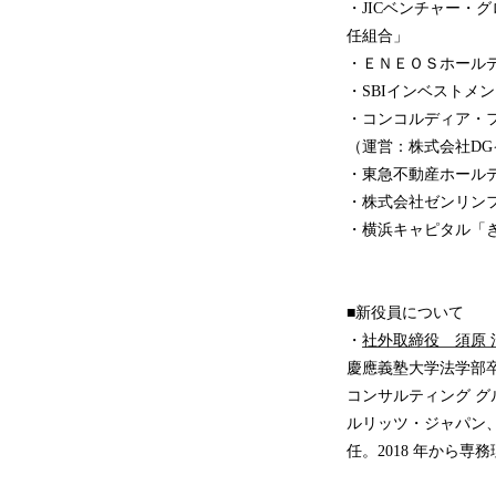
・JICベンチャー・
任組合」
・ＥＮＥＯＳホール
・SBIインベストメン
・コンコルディア・フィ
（運営：株式会社D
・東急不動産ホールデ
・株式会社ゼンリン
・横浜キャピタル「
■新役員について
・
社外取締役 須原 
慶應義塾大学法学部
コンサルティング グ
ルリッツ・ジャパン、
任。2018 年から専