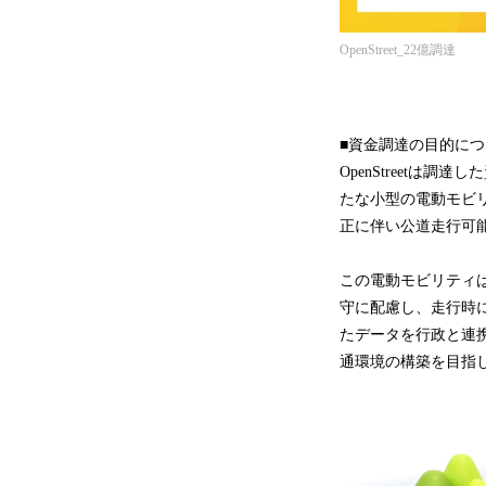
OpenStreet_22億調達
■資金調達の目的につ
OpenStreet
たな小型の電動モビリ
正に伴い公道走行可
この電動モビリティ
守に配慮し、走行時
たデータを行政と連
通環境の構築を目指