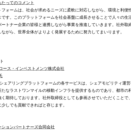
あたってのコメント
トフォームは、社会が求めるニーズに柔軟に対応しながら、環境と利便
スです。このプラットフォームを社会基盤に成長させることで人々の生
パートナー企業の皆様と連携しながら事業を推進していきます。社外取
しながら、世界全体がよりよく発展するために努力してまいります。
ト
グロース・インベストメンツ株式会社
氏
が手掛けるシェアリングプラットフォームの各サービスは、シェアモビリティ運
新たなラストワンマイルの移動インフラを提供するものであり、都市の
強く期待しております。社外取締役としても参画させていただくことで
に少しでも貢献できればと存じます。
ーションパートナーズ合同会社