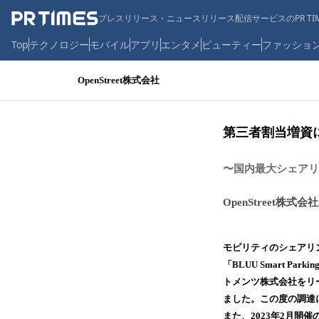
プレスリリース・ニュースリリース配信サービスのPR TIM
Top
テクノロジー
モバイル
アプリ
エンタメ
ビューティー
ファッショ
OpenStreet株式会社
第三者割当増資
〜国内最大シェアリ
OpenStreet株式会社
モビリティのシェアリング
「BLUU Smart Pa
トメンツ株式会社をリ
ました。この度の調達
また、2023年2月開