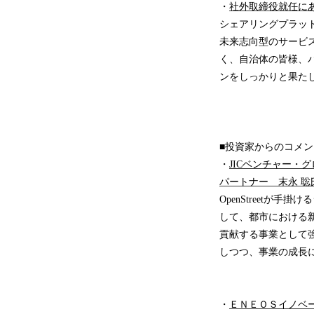
・
社外取締役就任に
シェアリングプラッ
未来志向型のサービ
く、自治体の皆様、
ンをしっかりと果た
■投資家からのコメン
・
JICベンチャー・
パートナー 末永 聡
OpenStreet
して、都市における
貢献する事業として
しつつ、事業の成長
・
ＥＮＥＯＳイノベ