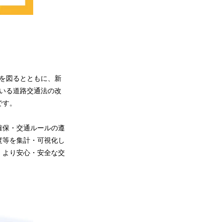
大を図るとともに、新
ている道路交通法の改
です。
確保・交通ルールの遵
度等を集計・可視化し
、より安心・安全な交