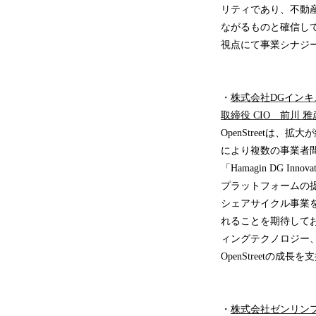
リティであり、不動
ながるものと確信し
視点にて事業シナジ
・
株式会社DGイン
取締役 CIO 前川 
OpenStreet
により複数の事業者
「Hamagin DG 
プラットフォームの
シェアサイクル事業を
れることを期待して
ィングテクノロジー
OpenStreetの成
・
株式会社ゼンリン