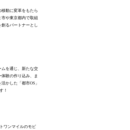
ルの移動に変革をもたら
ま市や東京都内で取組
を創るパートナーとし
ームを通じ、新たな交
ー体験の作り込み、ま
活かした「都市OS」
ます！
ストワンマイルのモビ