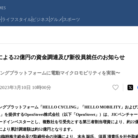
ES
ン
ライフスタイル
ビジネス
グルメ
スポーツ
による22億円の資金調達及び新役員就任のお知らせ
ングプラットフォームに電動マイクロモビリティを実装〜
2023年3月10日 10時00分
い
い
ね
プラットフォーム「HELLO CYCLING」「HELLO MOBILITY」お
！
rking」を提供するOpenStreet株式会社（以下「OpenStreet」）は、JICベ
数
ードインベスターとし、複数社を引受先とする第三者割当増資により、約22
を
読
により累計調達額は約52億円となります。
み
催の臨時株主総会及び取締役会の決議により、末永 聡氏、須原 清貴氏を社外取