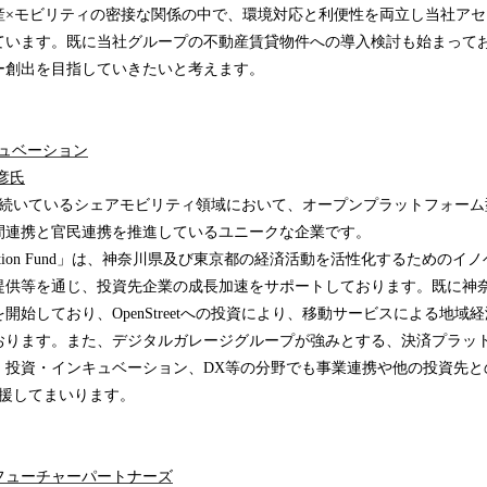
産×モビリティの密接な関係の中で、環境対応と利便性を両立し当社ア
ています。既に当社グループの不動産賃貸物件への導入検討も始まって
ー創出を目指していきたいと考えます。
キュベーション
雅彦氏
は、拡大が続いているシェアモビリティ領域において、オープンプラットフォー
間連携と官民連携を推進しているユニークな企業です。
Innovation Fund」は、神奈川県及び東京都の経済活動を活性化するため
提供等を通じ、投資先企業の成長加速をサポートしております。既に神
開始しており、OpenStreetへの投資により、移動サービスによる地域
おります。また、デジタルガレージグループが強みとする、決済プラッ
、投資・インキュベーション、DX等の分野でも事業連携や他の投資先と
長を支援してまいります。
フューチャーパートナーズ