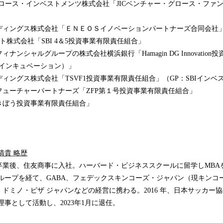
グロース・インベストメンツ株式会社「JICベンチャー・グロース・ファ
ディングス株式会社「ＥＮＥＯＳイノベーションパートナーズ合同会社
ト株式会社「SBI 4＆5投資事業有限責任組合」
ナンシャルグループの株式会社横浜銀行「Hamagin DG Innovatio
Gインキュベーション）」
ィングス株式会社「TSVF1投資事業有限責任組合」（GP：SBIインベ
フューチャーパートナーズ「ZFP第１号投資事業有限責任組合」
きぼう投資事業有限責任組合」
清貴 略歴
卒業後、住友商事に入社。ハーバード・ビジネススクールに留学しMBA
ループを経て、GABA、フェデックスキンコーズ・ジャパン（現キンコ
ドミノ・ピザ ジャパンなどの経営に携わる。2016 年、日本サッカー
務理事として活動し、2023年1月に退任。