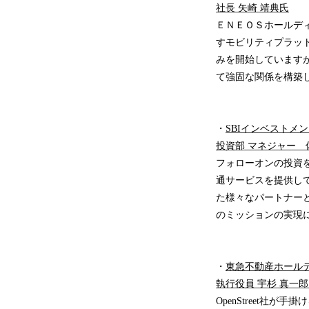
社長 矢崎 靖典氏
ＥＮＥＯＳホールディン
すモビリティプラッ
みを開始しています
て強固な関係を構築
・
SBIインベストメ
投資部 マネジャー 
フォローオンの投資
通サービスを提供し
た様々なパートナー
のミッションの実現に
・
東急不動産ホール
執行役員 宇杉 真一
OpenStreet