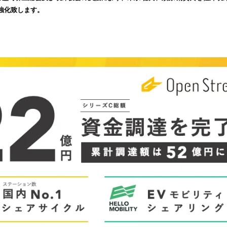
込
強化致します。
み
中
で
す