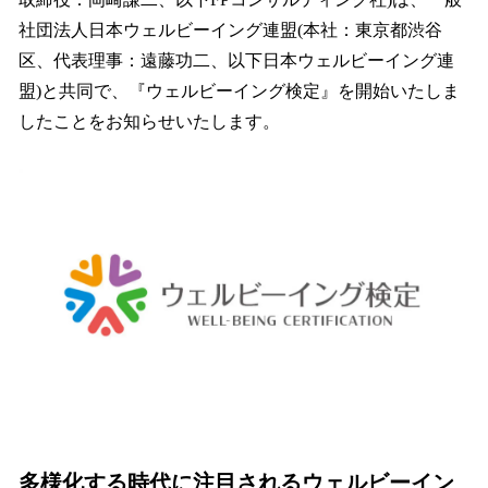
を
社団法人日本ウェルビーイング連盟(本社：東京都渋谷
読
み
区、代表理事：遠藤功二、以下日本ウェルビーイング連
込
盟)と共同で、『ウェルビーイング検定』を開始いたしま
み
したことをお知らせいたします。
中
で
す
多様化する時代に注目されるウェルビーイン