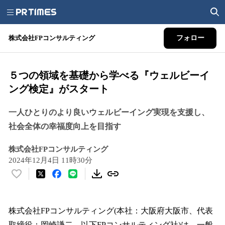
株式会社FPコンサルティング
フォロー
５つの領域を基礎から学べる『ウェルビーイ
ング検定』がスタート
一人ひとりのより良いウェルビーイング実現を支援し、
社会全体の幸福度向上を目指す
株式会社FPコンサルティング
2024年12月4日 11時30分
い
い
ね
！
株式会社FPコンサルティング(本社：大阪府大阪市、代表
数
取締役：岡崎謙二、以下FPコンサルティング社)は、一般