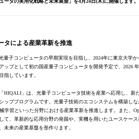
ュータの実用化戦略と未来展望」を4月24日(木)に開催します。
み
込
み
中
で
す
ータによる産業革新を推進
、光量子コンピュータの早期実現を目指し、2024年に東京大学
アップとして初の国産量子コンピュータを開発予定で、2026 
目指しています。
「HIQALI」は、光量子コンピュータ技術を産業へ応用し、新
シッププログラムです。光量子技術のエコシステムを構築しな
機械学習といった分野における産業革新を推進します。また、Opt
して、革新的な応用分野の発掘や、実機を用いたユースケース
、未来の産業基盤を形作ります。