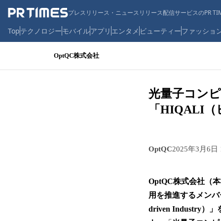
プレスリリース・ニュースリリース配信サービスのPR TIM
Top
テクノロジー
モバイル
アプリ
エンタメ
ビューティー
ファッショ
OptQC株式会社
光量子コン
「HIQAL
OptQC
2025年3月6日
OptQC株式会社
用を推進するメンバーシップ
driven Indu