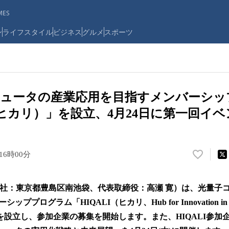
ES
ン
ライフスタイル
ビジネス
グルメ
スポーツ
ピュータの産業応用を目指すメンバーシッ
I（ヒカリ）」を設立、4月24日に第一回イ
 16時00分
い
い
ね
（本社：東京都豊島区南池袋、代表取締役：高瀬 寛）は、光量子
！
数
プログラム「HIQALI（ヒカリ、Hub for Innovation in Quan
を
stry）」を設立し、参加企業の募集を開始します。また、HIQALI
読