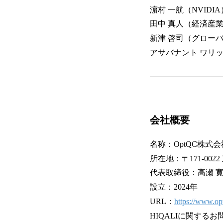
濵村 一航（NVIDIA
田中 真人（経済産業
新津 啓司（グロー
アサバナント ワリッ
会社概要
名称：OptQC株式会
所在地：〒171-00
代表取締役：高瀬 
設立：2024年
URL：
https://www.op
HIQALIに関するお問合せ