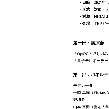
・日時：2025年4月
・形式：対面・
・対象：HIQA
・会場：TKPガー
第一部：講演会
「OptQCの取り組み
「量子テレポーテー
第二部：パネルデ
モデレータ
平岡 卓爾（Fixstars A
登壇者
山本 直樹（慶応大