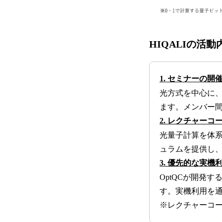
HIQALIの活動
1. セミナーの開
光方式を中心に
ます。メンバー
2. レクチャーコ
光量子計算を体
ュラムを提供し
3. 優先的な実機
OptQCが開発
す。実機利用を
※レクチャーコ