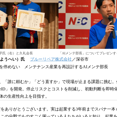
平氏（右）と久礼会長
「AIメンテ部長」についてプレゼンす
 ようへい）氏
ブルーリペア株式会社
／深谷市
を停めない メンテナンス産業を再設計するAIメンテ部長
、「誰に頼むか」「どう直すか」で現場が止まる課題に挑む。
ineID」を開発。停止リスクとコストを削減し、初動判断を即
体の生産性向上を目指す。
賞をありがとうございます。実は起業する3年前までスパナ一本
、この分野でものすごく困っている人たちがいると知り、起業