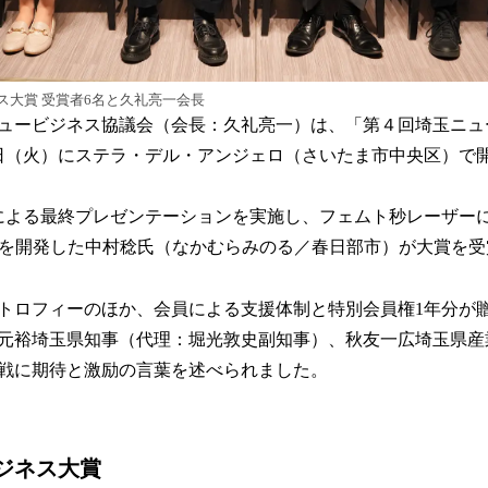
ス大賞 受賞者6名と久礼亮一会長
ュービジネス協議会（会長：久礼亮一）は、「第４回埼玉ニュ
月19日（火）にステラ・デル・アンジェロ（さいたま市中央区）で
による最終プレゼンテーションを実施し、フェムト秒レーザー
」を開発した中村稔氏（なかむらみのる／春日部市）が大賞を
トロフィーのほか、会員による支援体制と特別会員権1年分が
元裕埼玉県知事（代理：堀光敦史副知事）、秋友一広埼玉県産
戦に期待と激励の言葉を述べられました。
ジネス大賞