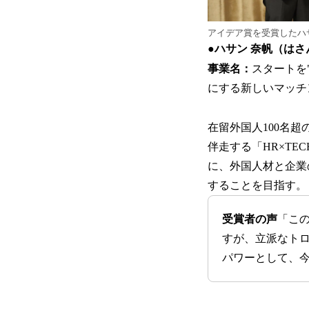
アイデア賞を受賞したハ
●ハサン 奈帆（はさ
事業名：
スタートを
にする新しいマッチ
在留外国人100名
伴走する「HR×TE
に、外国人材と企業
することを目指す。
受賞者の声
「こ
すが、立派なト
パワーとして、