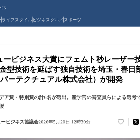
ES
ン
ライフスタイル
ビジネス
グルメ
スポーツ
ュービジネス大賞にフェムト秒レーザー技
金型技術を延ばす独自技術を埼玉・春日
・パーテクチュアル株式会社）が開発
デア賞・特別賞の計6名が選出。産学官の審査員らによる選考
援
ュービジネス協議会
2026年5月20日 12時30分
い
い
ね