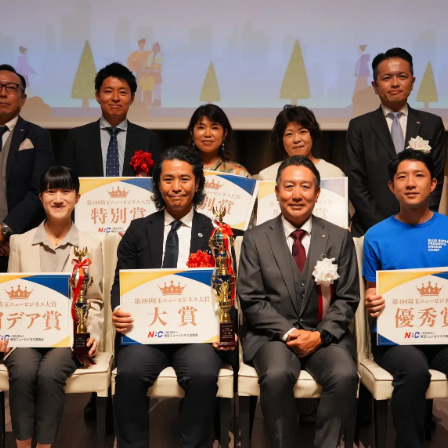
！
数
を
読
み
込
み
中
で
す