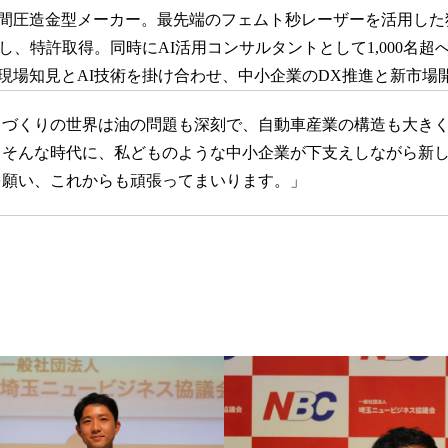
密冷間圧造金型メーカー。最先端のフェムト秒レーザーを活用し
し、特許取得。同時にAI活用コンサルタントとして1,000名
の現場知見とAI技術を掛け合わせ、中小企業のDX推進と新市場
ノづくりの世界は油の問題も深刻で、自動車産業の構造も大き
。そんな時代に、私どものような中小企業が下支えしながら新
を願い、これからも頑張ってまいります。」