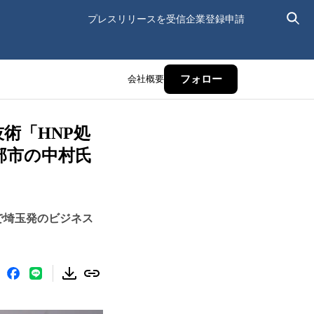
プレスリリースを受信
企業登録申請
会社概要
フォロー
術「HNP処
部市の中村氏
で埼玉発のビジネス