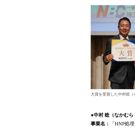
大賞を受賞した中村稔（
●中村 稔（なかむ
事業名：
「HNP処