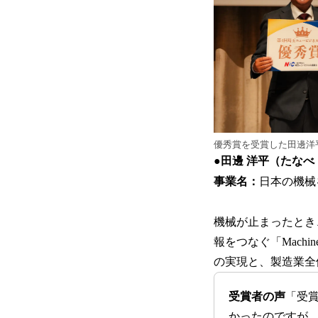
優秀賞を受賞した田邊洋
●田邊 洋平（たなべ
事業名：
日本の機械
機械が止まったとき
報をつなぐ「Mach
の実現と、製造業全
受賞者の声
「受
かったのですが