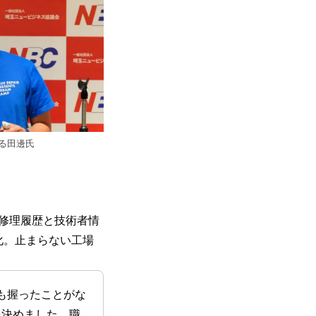
る田邊氏
修理履歴と技術者情
時化。止まらない工場
も握ったことがな
を決めました。職