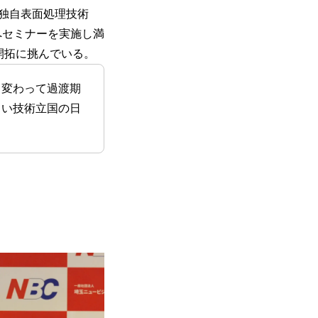
た独自表面処理技術
超へセミナーを実施し満
開拓に挑んでいる。
く変わって過渡期
しい技術立国の日