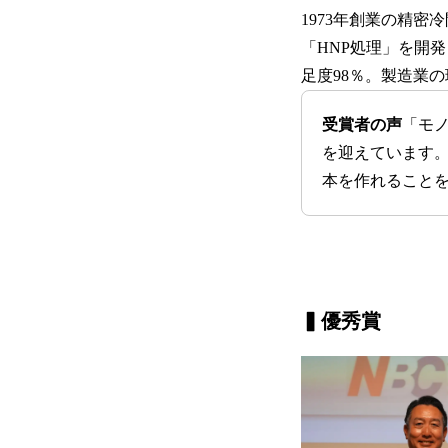
1973年創業の精
「HNP処理」を開発
足度98％。製造業
受賞者の声
「モ
を迎えています
本を作れること
▍
優秀賞