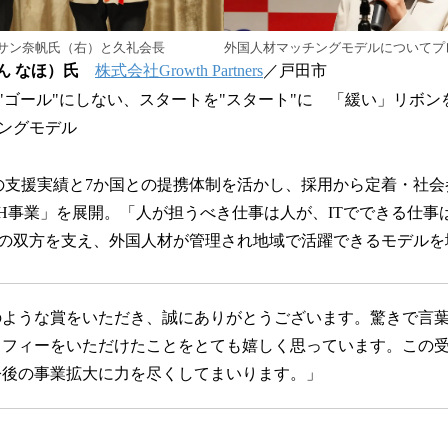
外国人材マッチングモデルについてプ
サン奈帆氏（右）と久礼会長
ん なほ）氏
株式会社Growth Partners
／戸田市
"ゴール"にしない、スタートを"スタート"に 「緩い」リボ
ングモデル
超の支援実績と7か国との提携体制を活かし、採用から定着・社
CH事業」を展開。「人が担うべき仕事は人が、ITでできる仕事
の双方を支え、外国人材が管理され地域で活躍できるモデルを
のような賞をいただき、誠にありがとうございます。驚きで言
ロフィーをいただけたことをとても嬉しく思っています。この
今後の事業拡大に力を尽くしてまいります。」