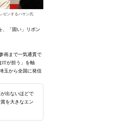
レゼンするハサン氏
ンを、「固い」リボン
会参画まで一気通貫で
はITが担う」を軸
埼玉から全国に発信
葉が出ないほどで
受賞を大きなエン