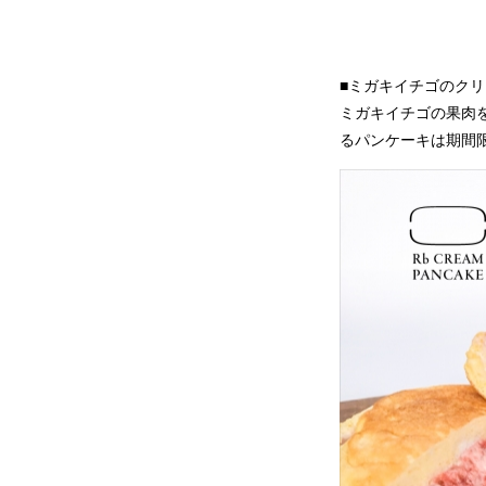
■ミガキイチゴのク
ミガキイチゴの果肉
るパンケーキは期間