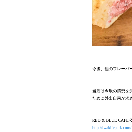
今後、他のフレーバ
当店は今般の情勢を
ために外出自粛が求
RED & BLUE CA
http://iwakifcpark.com/