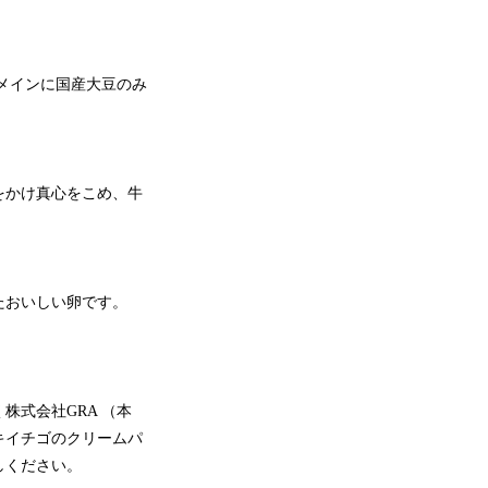
メインに国産大豆のみ
をかけ真心をこめ、牛
たおいしい卵です。
式会社GRA （本
キイチゴのクリームパ
しください。