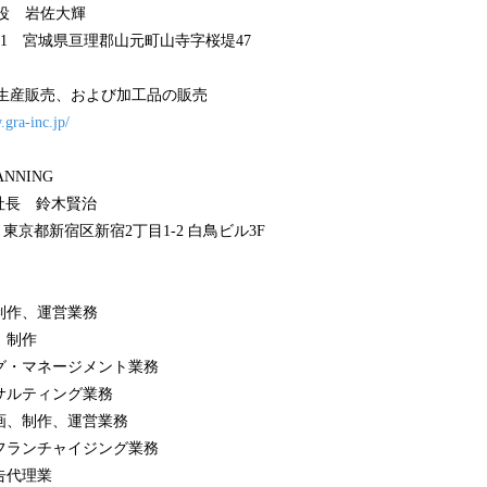
役 岩佐大輝
2201 宮城県亘理郡山元町山寺字桜堤47
月
の生産販売、および加工品の販売
.gra-inc.jp/
NNING
社長 鈴木賢治
2 東京都新宿区新宿2丁目1-2 白鳥ビル3F
、制作、運営業務
、制作
ング・マネージメント業務
ンサルティング業務
企画、制作、運営業務
びフランチャイジング業務
告代理業