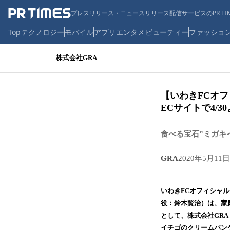
プレスリリース・ニュースリリース配信サービスのPR TIM
Top
テクノロジー
モバイル
アプリ
エンタメ
ビューティー
ファッショ
株式会社GRA
【いわきFCオフ
ECサイトで4/3
食べる宝石”ミガキ
GRA
2020年5月11日
いわきFCオフィシャルカ
役：鈴木賢治）は、家
として、株式会社GR
イチゴのクリームパン