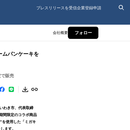
プレスリリースを受信
企業登録申請
会社概要
フォロー
リームパンケーキを
定で販売
島県いわき市、代表取締
。期間限定のコラボ商品
”を使用した「ミガキ
たします。