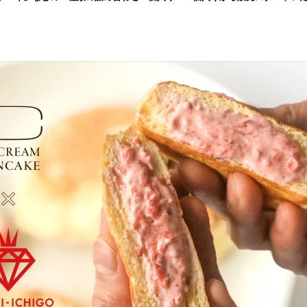
み
込
み
中
で
す