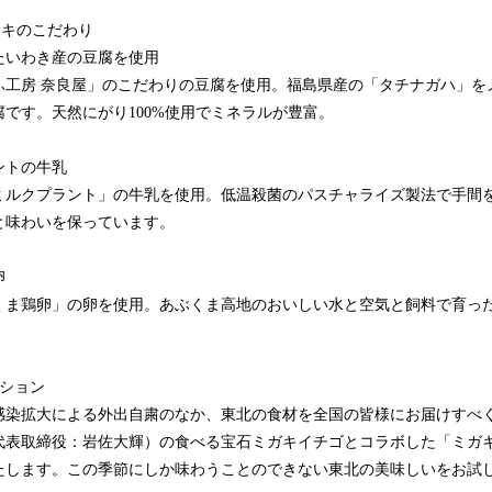
ーキのこだわり
たいわき産の豆腐を使用
ふ工房 奈良屋」のこだわりの豆腐を使用。福島県産の「タチナガハ」を
です。天然にがり100%使用でミネラルが豊富。
ントの牛乳
ミルクプラント」の牛乳を使用。低温殺菌のパスチャライズ製法で手間
と味わいを保っています。
卵
くま鶏卵」の卵を使用。あぶくま高地のおいしい水と空気と飼料で育っ
ーション
感染拡大による外出自粛のなか、東北の食材を全国の皆様にお届けすべく株
代表取締役：岩佐大輝）の食べる宝石ミガキイチゴとコラボした「ミガ
たします。この季節にしか味わうことのできない東北の美味しいをお試