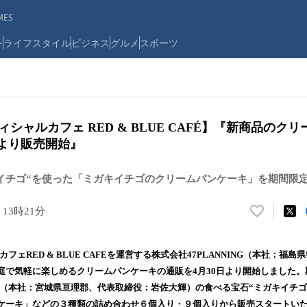
ES
ン
ライフスタイル
ビジネス
グルメ
スポーツ
ィシャルカフェ RED & BLUE CAFÉ】『新商品のク
0より販売開始』
イチゴ“を使った「ミガキイチゴのクリームパンケーキ」を期間限
 13時21分
い
い
ね
フェRED & BLUE CAFEを運営する株式会社47PLANNING（本社：福
！
庭で気軽に楽しめるクリームパンケーキの通販を4月30日より開始しました
数
A （本社：宮城県亘理郡、代表取締役：岩佐大輝）の食べる宝石“ミガキイチゴ
を
読
ケーキ」などの３種類の詰め合わせ６個入り・９個入りから販売スタートい