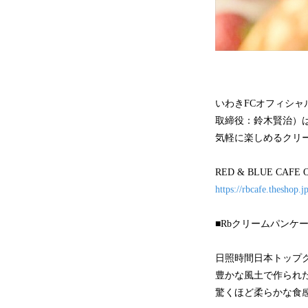
いわきFCオフィシャル
取締役：鈴木賢治）
気軽に楽しめるクリー
RED & BLUE CAFE 
https://rbcafe.theshop.j
■Rbクリームパンケ
日照時間日本トップ
豊かな風土で作られ
驚くほど柔らかな食