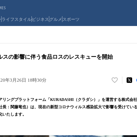
ES
ン
ライフスタイル
ビジネス
グルメ
スポーツ
ルスの影響に伴う食品ロスのレスキューを開始
020年3月26日 18時30分
い
い
ね
アリングプラットフォーム「KURADASHI（クラダシ）」を運営する株式会
！
社長：関藤竜也）は、現在の新型コロナウィルス感染拡大で影響を受けてい
数
化いたします。
を
読
み
込