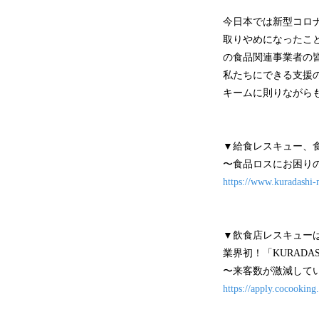
今日本では新型コロ
取りやめになったこ
の食品関連事業者の
私たちにできる支援の
キームに則りながら
▼給食レスキュー、
〜食品ロスにお困りの
https://www.kuradashi-
▼飲食店レスキュー
業界初！「KURADA
〜来客数が激減して
https://apply.cocooking