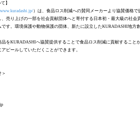
いて】
//www.kuradashi.jp/
）は、食品ロス削減への賛同メーカーより協賛価格で
し、売り上げの一部を社会貢献団体へと寄付する日本初・最大級の社会
です。環境保護や動物保護の団体、新たに設立したKURADASHI地方創
品をKURADASHIへ協賛提供することで食品ロス削減に貢献することが
にアピールしていただくことができます。
せ＞
.jp