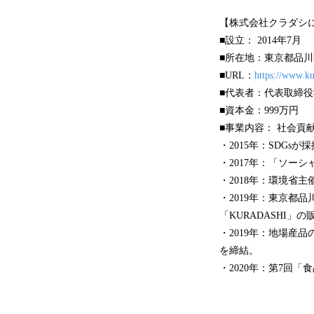
【株式会社クラダシ
■設立： 2014年7月
■所在地：東京都品川区
■URL：
https://www.ku
■代表者：代表取締役
■資本金：999万円
■事業内容： 社会貢
・2015年：SDGsが
・2017年：「ソー
・2018年：環境省
・2019年：東京都
「KURADASHI」
・2019年：地場産
を締結。
・2020年：第7回