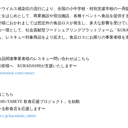
ナウイルス感染症の流行により、全国の小中学校・特別支援学校の一斉
とをはじめとして、商業施設や宿泊施設、各種イベントへ食品を提供す
皆様におかれましては想定外の食品ロスが発生し、多大な影響を受けて
一環として、社会貢献型フードシェアリングプラットフォーム「KURAD
も、レスキュー対象商品をより拡大し、食品ロスにお困りの事業者様を
食品関連事業者様のレスキュー問い合わせはこちら
皆様へ KURADASHIが支援いたします〜
mottainai.com/contact
はこちら
SHI×TABETE 飲食応援プロジェクト」を始動
いる飲食店を応援します〜
.co.jp/kuradashi_tabete