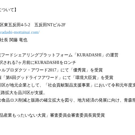
について】
東五反田4-5-2 五反田NTビル2F
radashi-mottainai.com/
社長 関藤 竜也
献フードシェアリングプラットフォーム「KURADASHI」の運営
採択される7ヶ月前にKURADASHIをロンチ
シャルプロダクツ・アワード2017」にて「優秀賞」を受賞
主催「第6回グッドライフアワード」にて「環境大臣賞」を受賞
品川区が地元企業として、「社会貢献製品支援事業」において令和元年度
の販路拡大を品川区が支援。
品の食品ロス削減と販路の確立拡大を図り、地方経済の発展に向け、青森
「食品産業もったいない大賞」審査委員会審査委員長賞受賞