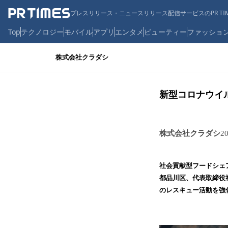
プレスリリース・ニュースリリース配信サービスのPR TIM
Top
テクノロジー
モバイル
アプリ
エンタメ
ビューティー
ファッショ
株式会社クラダシ
新型コロナウイ
株式会社クラダシ
2
社会貢献型フードシェ
都品川区、代表取締役
のレスキュー活動を強