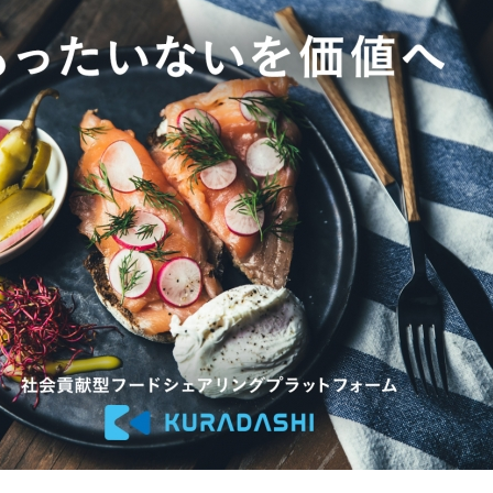
み
中
で
す