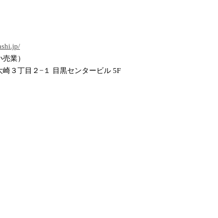
shi.jp/
小売業）
崎３丁目２−１ 目黒センタービル 5F