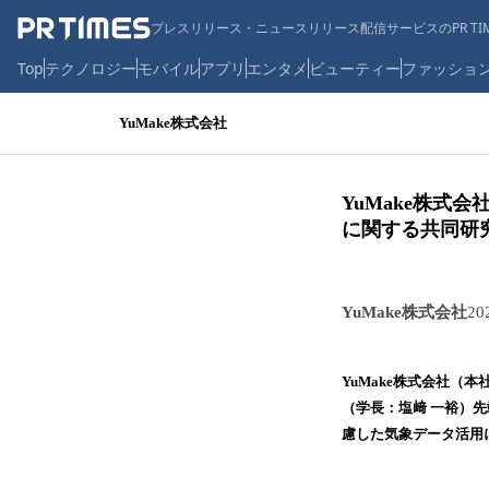
プレスリリース・ニュースリリース配信サービスのPR TIM
Top
テクノロジー
モバイル
アプリ
エンタメ
ビューティー
ファッショ
YuMake株式会社
YuMake株
に関する共同研
YuMake株式会社
20
YuMake株式会社（
（学長：塩﨑 一裕）
慮した気象データ活用