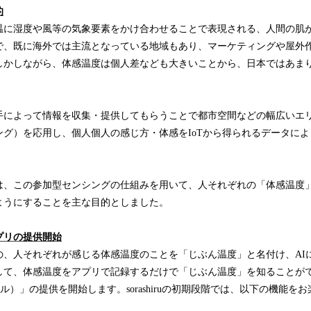
込
的
み
温に湿度や風等の気象要素をかけ合わせることで表現される、人間の肌
中
で、既に海外では主流となっている地域もあり、マーケティングや屋外
で
しかしながら、体感温度は個人差なども大きいことから、日本ではあま
す
手によって情報を収集・提供してもらうことで都市空間などの幅広いエ
ング）を応用し、個人個人の感じ方・体感をIoTから得られるデータに
は、この参加型センシングの仕組みを用いて、人それぞれの「体感温度
ようにすることを主な目的としました。
プリの提供開始
の、人それぞれが感じる体感温度のことを「じぶん温度」と名付け、AI
して、体感温度をアプリで記録するだけで「じぶん温度」を知ることが
（ソラシル）」の提供を開始します。sorashiruの初期段階では、以下の機能