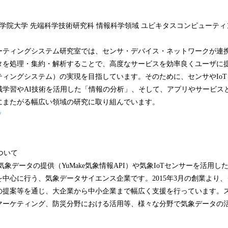
学院大学 先端科学技術研究科 情報科学領域 ユビキタスコンピューテ
ーティングシステム研究室では、センサ・デバイス・ネットワークが連
タを処理・集約・解析することで、高度なサービスを効率良くユーザに
ティングシステム）の実現を目指しています。そのために、センサやIo
械学習やAI技術を活用した「情報の分析」、そして、アプリやサービス
にまたがる幅広い領域の研究に取り組んでいます。
/
について
、気象データの提供（YuMake気象情報API）や気象IoTセンサーを活用し
中心に行う、気象データサイエンス企業です。2015年3月の創業より
の提案等を通じ、大企業から中小企業まで幅広く支援を行っています。
マーケティング、防災分野における活用等、様々な分野で気象データの