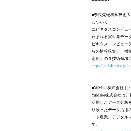
------------
■奈良先端科学技術大
について
ユビキタスコンピュ
込まれる実世界デー
ビキタスコンピュー
らの情報収集」、機
応用」の３技術領域
http://ubi-lab.naist.jp/ja
■YuMake株式会社 
YuMake株式会社は
活用したデータ分析を
り添ったデータ活用
ート農業、デジタル
す。