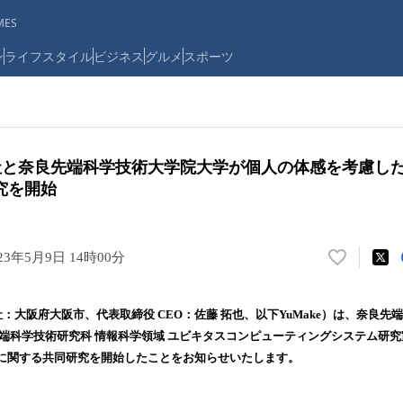
ES
ン
ライフスタイル
ビジネス
グルメ
スポーツ
式会社と奈良先端科学技術大学院大学が個人の体感を考慮し
究を開始
23年5月9日 14時00分
い
い
ね
本社：大阪府大阪市、代表取締役 CEO：佐藤 拓也、以下YuMake）は、奈良
！
先端科学技術研究科 情報科学領域 ユビキタスコンピューティングシステム研
数
に関する共同研究を開始したことをお知らせいたします。
を
読
み