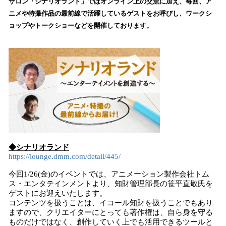
数
サロン「シナリオランド」ではオンライン上の交流に加え、毎回、ア
を
ニメや特撮作品の最前線で活躍しているゲストをお呼びし、ワークシ
読
ョップやトークショーなどを開催しております。
み
込
み
中
で
す
◆シナリオランド
https://lounge.dmm.com/detail/445/
今回1/26(金)のイベントでは、アニメーション製作会社トム
ス・エンタテインメントより、知財管理部長の笹平直敬氏を
ゲストにお迎えいたします。
コンテンツを扱うことは、イコール知財を扱うことでもあり
ますので、クリエイターにとっても著作権は、自ら身を守る
ものだけではなく、創作していく上でも活用できるツールと