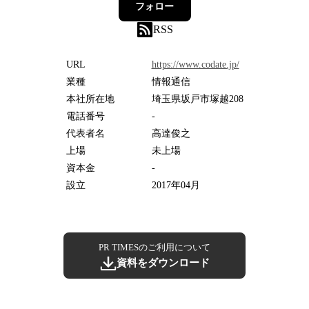
フォロー
RSS
URL
https://www.codate.jp/
業種
情報通信
本社所在地
埼玉県坂戸市塚越208
電話番号
-
代表者名
高達俊之
上場
未上場
資本金
-
設立
2017年04月
PR TIMESのご利用について
資料をダウンロード