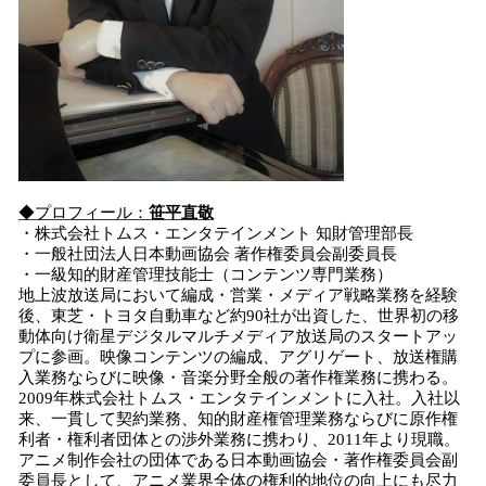
◆プロフィール：
笹平直敬
・株式会社トムス・エンタテインメント 知財管理部長
・一般社団法人日本動画協会 著作権委員会副委員長
・一級知的財産管理技能士（コンテンツ専門業務）
地上波放送局において編成・営業・メディア戦略業務を経験
後、東芝・トヨタ自動車など約90社が出資した、世界初の移
動体向け衛星デジタルマルチメディア放送局のスタートアッ
プに参画。映像コンテンツの編成、アグリゲート、放送権購
入業務ならびに映像・音楽分野全般の著作権業務に携わる。
2009年株式会社トムス・エンタテインメントに入社。入社以
来、一貫して契約業務、知的財産権管理業務ならびに原作権
利者・権利者団体との渉外業務に携わり、2011年より現職。
アニメ制作会社の団体である日本動画協会・著作権委員会副
委員長として、アニメ業界全体の権利的地位の向上にも尽力