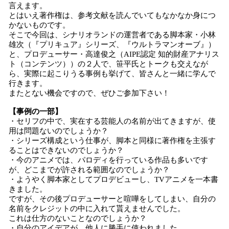
言えます。
とはいえ著作権は、参考文献を読んでいてもなかなか身につ
かないものです。
そこで今回は、シナリオランドの運営者である脚本家・小林
雄次（『プリキュア』シリーズ、『ウルトラマンオーブ』）
と、プロデューサー・高達俊之（AIPE認定 知的財産アナリス
ト（コンテンツ））の２人で、笹平氏とトークも交えなが
ら、実際に起こりうる事例も挙げて、皆さんと一緒に学んで
行きます。
またとない機会ですので、ぜひご参加下さい！
【事例の一部】
・セリフの中で、実在する芸能人の名前が出てきますが、使
用は問題ないのでしょうか？
・シリーズ構成という仕事が、脚本と同様に著作権を主張す
ることはできないのでしょうか？
・今のアニメでは、パロディを行っている作品も多いです
が、どこまでが許される範囲なのでしょうか？
・ようやく脚本家としてプロデビューし、TVアニメを一本書
きました。
ですが、その後プロデューサーと喧嘩をしてしまい、自分の
名前をクレジットの中に入れて貰えませんでした。
これは仕方のないことなのでしょうか？
・自分のアイデアが、他人に勝手に使われました。