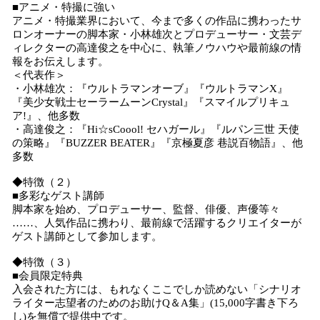
■アニメ・特撮に強い
アニメ・特撮業界において、今まで多くの作品に携わったサ
ロンオーナーの脚本家・小林雄次とプロデューサー・文芸デ
ィレクターの高達俊之を中心に、執筆ノウハウや最前線の情
報をお伝えします。
＜代表作＞
・小林雄次：『ウルトラマンオーブ』『ウルトラマンX』
『美少女戦士セーラームーンCrystal』『スマイルプリキュ
ア!』、他多数
・高達俊之：『Hi☆sCoool! セハガール』『ルパン三世 天使
の策略』『BUZZER BEATER』『京極夏彦 巷説百物語』、他
多数
◆特徴（２）
■多彩なゲスト講師
脚本家を始め、プロデューサー、監督、俳優、声優等々
……、人気作品に携わり、最前線で活躍するクリエイターが
ゲスト講師として参加します。
◆特徴（３）
■会員限定特典
入会された方には、もれなくここでしか読めない「シナリオ
ライター志望者のためのお助けQ＆A集」(15,000字書き下ろ
し)を無償で提供中です。