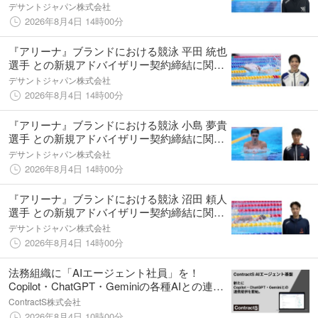
して
デサントジャパン株式会社
2026年8月4日 14時00分
『アリーナ』ブランドにおける競泳 平田 統也
選手 との新規アドバイザリー契約締結に関し
て
デサントジャパン株式会社
2026年8月4日 14時00分
『アリーナ』ブランドにおける競泳 小島 夢貴
選手 との新規アドバイザリー契約締結に関し
て
デサントジャパン株式会社
2026年8月4日 14時00分
『アリーナ』ブランドにおける競泳 沼田 頼人
選手 との新規アドバイザリー契約締結に関し
て
デサントジャパン株式会社
2026年8月4日 14時00分
法務組織に「AIエージェント社員」を！
Copilot・ChatGPT・Geminiの各種AIとの連携
（MCPサーバー）を開始。
ContractS株式会社
2026年8月4日 10時00分