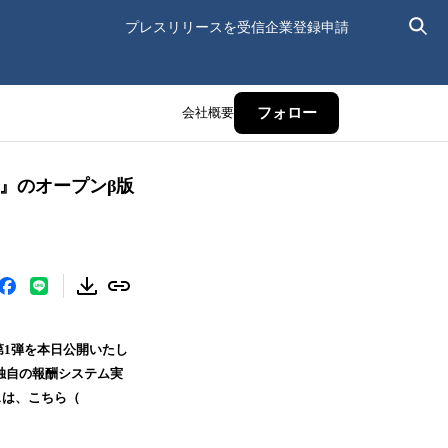
プレスリリースを受信
企業登録申請
会社概要
フォロー
』のオープンβ版
第1弾を本日公開いたし
独自の報酬システム実
スは、こちら（