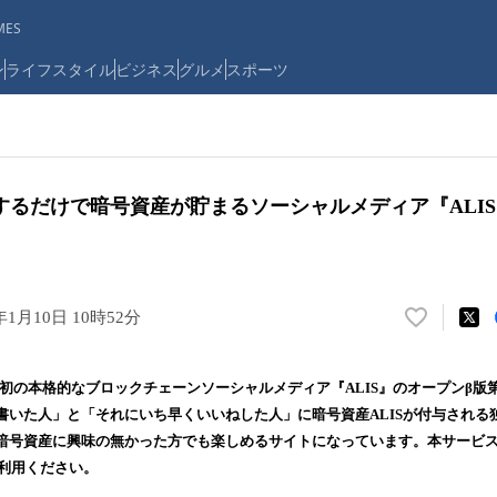
ES
ン
ライフスタイル
ビジネス
グルメ
スポーツ
するだけで暗号資産が貯まるソーシャルメディア『ALIS
年1月10日 10時52分
い
い
ね
本初の本格的なブロックチェーンソーシャルメディア『ALIS』のオープンβ版
！
書いた人」と「それにいち早くいいねした人」に暗号資産ALISが付与される
数
暗号資産に興味の無かった方でも楽しめるサイトになっています。本サービ
を
読
利用ください。
み