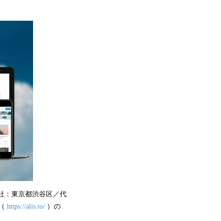
社：東京都渋谷区／代
S（
https://alis.to/
）の