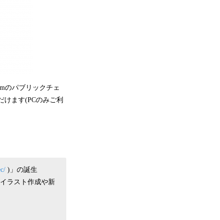
reumのパブリックチェ
けます(PCのみご利
ec/
)」の誕生
てイラスト作成や新