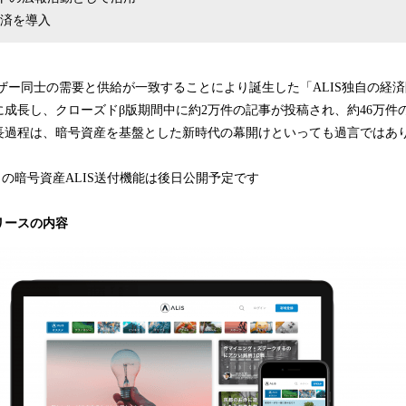
決済を導入
ーザー同士の需要と供給が一致することにより誕生した「ALIS独自の経
成長し、クローズドβ版期間中に約2万件の記事が投稿され、約46万件
長過程は、暗号資産を基盤とした新時代の幕開けといっても過言ではあ
らの暗号資産ALIS送付機能は後日公開予定です​
リースの内容