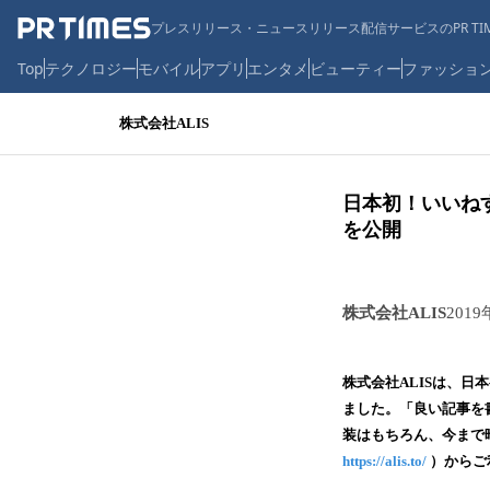
プレスリリース・ニュースリリース配信サービスのPR TIM
Top
テクノロジー
モバイル
アプリ
エンタメ
ビューティー
ファッショ
株式会社ALIS
日本初！いいね
を公開
株式会社ALIS
2019
株式会社ALISは、日
ました。「良い記事を
装はもちろん、今まで
https://alis.to/
）からご