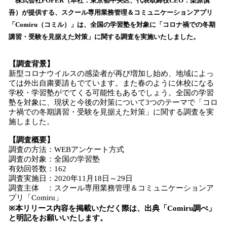
！
株式会社POPER（本社：東京都中央区、代表取締役CEO：栗原慎
数
吾）が提供する、スクール専用業務管理＆コミュニケーションアプリ
を
「Comiru（コミル）」は、全国の学習塾を対象に「コロナ禍での冬期
読
講習・受験を見据えた対策」に関する調査を実施いたしました。
み
込
【調査背景】
み
新型コロナウイルスの感染者が再び増加し始め、地域によっ
中
ては外出自粛要請もでています。また春のように休校になる
で
学校・学習塾がでてくる可能性もあるでしょう。全国の学習
す
塾を対象に、現状と今後の対策について3つのテーマで「コロ
ナ禍での冬期講習・受験を見据えた対策」に関する調査を実
施しました。
【調査概要】
調査の方法：WEBアンケート方式
調査の対象：全国の学習塾
有効回答数：162
調査実施日：2020年11月18日～29日
調査主体 ：スクール専用業務管理＆コミュニケーションア
プリ「Comiru」
※本リリース内容を掲載いただく際は、出典「Comiru調べ」
と明記をお願いいたします。