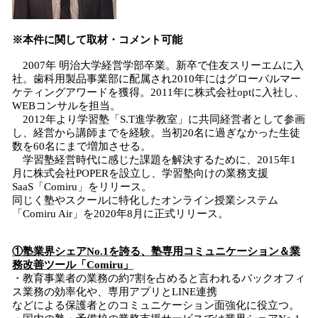
※本件に関して取材・コメント可能
2007年 明治大学経営学部卒業。新卒で住友スリーエムに入
社。歯科用製品事業部に配属され2010年にはグローバルマー
ケティングアワードを獲得。2011年に株式会社optに入社し、
WEBコンサルを担当。
2012年より学習塾「S.T進学教室」に共同経営者として参画
し、経営から講師までを経験。当初20名に過ぎなかった生徒
数を60名にまで増加させる。
学習塾経営時代に感じた課題を解決するために、2015年1
月に株式会社POPERを設立し、学習塾向けの業務支援
SaaS「Comiru」をリリース。
同じく塾やスクールに特化したオンライン授業システム
「Comiru Air」を2020年8月に正式リリース。
①
塾業界シェアNo.1を誇る、塾専用コミュニケーション＆業
務改善ツール
「Comiru」
・教育事業者の業務の約7割を占めると言われるバックオフィ
ス業務の効率化や、専用アプリとLINE連携
などによる保護者とのコミュニケーション面強化に役立つ。