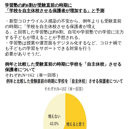
学習塾の約6割が受験直前の時期に
「学校を自主休校させる保護者が増加する」と予測
・新型コロナウイルス感染の不安から、例年よりも受験直前
の時期に「学校を自主休校させる保護者が増え
る」と回答した学習塾は約6割。自宅や学習塾での学習に注力
する子どもが増えることが予想される。
・学習塾は授業や運営面をデジタル化するなど、コロナ禍で
も子どもの学習をサポートできる対策を行う
必要がありそうだ。
例年と比較し
た
受験直前の時期に学校を「自主休校」させる
保護者
について
それぞれN=162（単一回答）