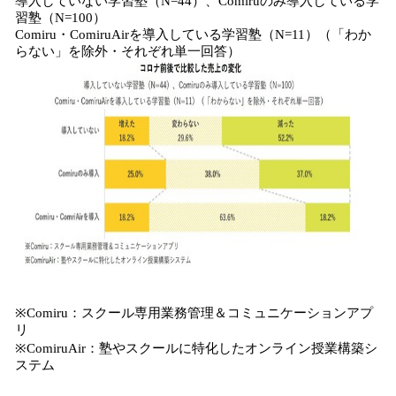
導入していない学習塾（N=44）、Comiruのみ導入している学
習塾（N=100）
Comiru・ComiruAirを導入している学習塾（N=11）（「わか
らない」を除外・それぞれ単一回答）
※Comiru：スクール専用業務管理＆コミュニケーションアプ
リ
※ComiruAir：塾やスクールに特化したオンライン授業構築シ
ステム