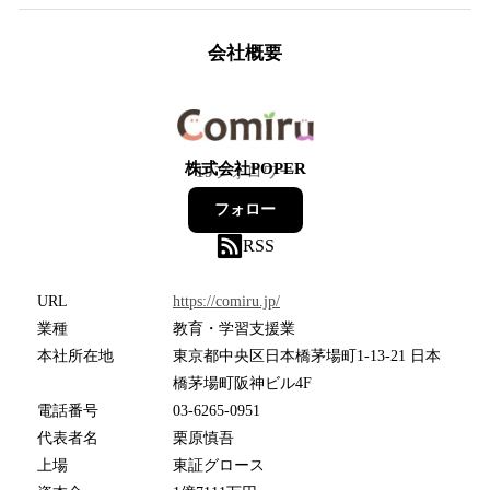
会社概要
株式会社POPER
19
フォロワー
フォロー
RSS
URL
https://comiru.jp/
業種
教育・学習支援業
本社所在地
東京都中央区日本橋茅場町1-13-21 日本
橋茅場町阪神ビル4F
電話番号
03-6265-0951
代表者名
栗原慎吾
上場
東証グロース