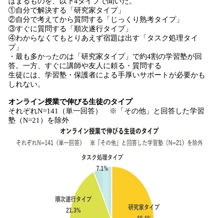
はまるものを、以下4タイプで聞いた。
①自分で解決する「研究家タイプ」
②自分で考えてから質問する「じっくり熟考タイプ」
③すぐに質問する「順次遂行タイプ」
④わからなくてもとりあえず宿題は出す「タスク処理タイ
プ」
・最も多かったのは「研究家タイプ」で約4割の学習塾が回
答。一方、すぐに講師や友人に頼る・質問する
生徒には、学習塾・保護者による手厚いサポートが必要かも
しれない。
オンライン授業で伸びる生徒のタイプ
それぞれN=141（単一回答） ※「その他」と回答した学習
塾（N=21）を除外