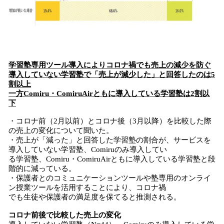
学習塾専用ツール
導入
により
コロナ禍でも売上の減少を防ぐ
導入していない学習塾で「売上が減少した」と回答したのは
5
割以上
一方Comiru・ComiruAirともに導入している学習塾は
2
割以
下
・コロナ前（2月以前）とコロナ後（3月以降）を比較した際
の売上の変化について聞いた。
・売上が「減った」と回答した学習塾の割合が、サービスを
導入していない学習塾、Comiruのみ導入してい
る学習塾、Comiru・ComiruAirともに導入している学習塾と段
階的に減っている。
・保護者とのコミュニケーションツールや塾専用のオンライ
ン授業ツールを活用することにより、コロナ禍
でも生徒や保護者の満足度を保てると推測される。
コロナ前後で比較した売上の変化