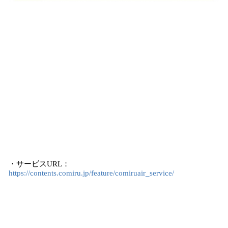
​・サービスURL：
https://contents.comiru.jp/feature/comiruair_service/