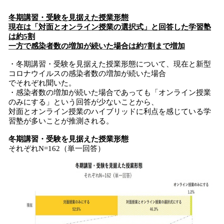
冬期講習・受験を見据えた授業形態
現在
は
「対面とオンライン授業の選択式」と回答した学習塾
は
約5割
一方で
感染者数の増加が続いた場合
は
約7割
まで増加
・冬期講習・受験を見据えた授業形態について、現在と新型
コロナウイルスの感染者数の増加が続いた場合
でそれぞれ聞いた。
・感染者数の増加が続いた場合であっても「オンライン授業
のみにする」という回答が少ないことから、
対面とオンライン授業のハイブリッドに利点を感じている学
習塾が多いことが推測される。
冬期講習・受験を見据えた授業形態
それぞれN=162（単一回答）