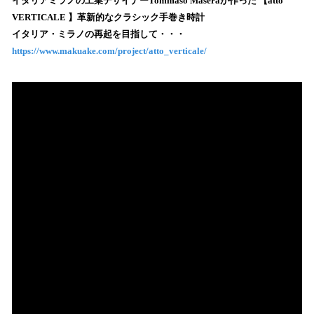
！
イタリアミラノの工業デザイナーTommaso Maseraが作った 【atto
数
VERTICALE 】革新的なクラシック手巻き時計
を
イタリア・ミラノの再起を目指して・・・
読
https://www.makuake.com/project/atto_verticale/
み
込
み
中
で
す