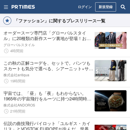
ログイン
新規登録
「ファッション」に関するプレスリリース一覧
オーダースーツ専門店「グローバルスタイ
ル」に20種類の新作スーツ裏地が登場！おし
ゃれな花柄・サッカーボール・フラミンゴ・
グローバルスタイル
虎・フラガール・リゾート柄など豊富！
4時間前
この秋の正解コーデを、セットで。パンツも
スカートも気分で選べる、シアーニット×サテ
ンボトムの「秋映えコーデSET」が登場
株式会社antiqua
19時間前
宇宙では、「昼」も「夜」もわからない。
1965年の宇宙飛行をルーツに持つ24時間時計
が復活 -人類位史上初の宇宙時計シュトゥル
株式会社ANDOROS
マンスキー
21時間前
伝説の曲技飛行パイロット「ユルギス・カイ
リス」とVOSTOK EUROPEが生んだ、世界限