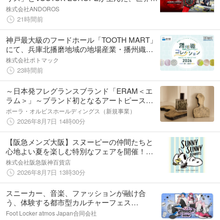
定500本のクロノグラフ
株式会社ANDOROS
21時間前
神戸最大級のフードホール「TOOTH MART」
にて、兵庫北播磨地域の地場産業・播州織の
ファッションイベント『播州織コレクション
株式会社ポトマック
2026』を8/23（日）開催！
23時間前
～日本発フレグランスブランド「ERAM＜エ
ラム＞」～ブランド初となるアートピースを
JAPAN EDITION銀座店にて限定展開
ポーラ・オルビスホールディングス（新規事業）
2026年8月7日 14時00分
【阪急メンズ大阪】スヌーピーの仲間たちと
心地よい夏を楽しむ特別なフェアを開催！
「SUNNY SUNNY PEANUTS in HANKYU
株式会社阪急阪神百貨店
MEN'S OSAKA」
2026年8月7日 13時30分
スニーカー、音楽、ファッションが融け合
う、体験する都市型カルチャーフェス
『atmoscon 2026』10/31(土)・11/1(日)新宿住
Foot Locker atmos Japan合同会社