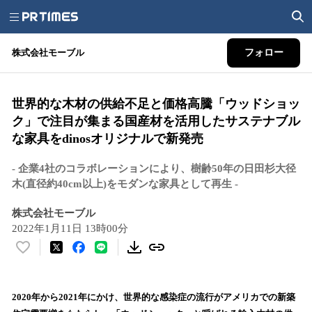
株式会社モーブル
フォロー
世界的な木材の供給不足と価格高騰「ウッドショッ
ク」で注目が集まる国産材を活用したサステナブル
な家具をdinosオリジナルで新発売
- 企業4社のコラボレーションにより、樹齢50年の日田杉大径
木(直径約40cm以上)をモダンな家具として再生 -
株式会社モーブル
2022年1月11日 13時00分
い
い
ね
！
2020年から2021年にかけ、世界的な感染症の流行がアメリカでの新築