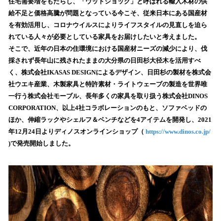
数
住宅需要増をもたらし、「ウッドショック」と呼ばれる輸入木材の供
を
給不足と価格高騰が問題となっている今こそ、従来日本にある国産材
読
を有効活用し、コロナウイルスによりライフスタイルの見直しを迫ら
み
れている人々が必要としている家具をお届けしたいと考えました。
込
そこで、近年の日本の住環境における国産材ニーズの減少により、伐
み
採されず長年山に残されたままの大分県の日田杉大径木を活用すべ
中
で
く、株式会社IKASAS DESIGNによるデザイン、日田杉の製材を株式会
す
社ウエキ産業、木製家具と特許素材・ライトウェーブの製造を世界唯
一行う株式会社モーブル、長年多くの家具を取り扱う株式会社DINOS
CORPORATION、以上4社コラボレーションのもと、ソファベッドの
ほか、伸縮ラックやシェルフ＆ベンチなどを4アイテムを開発し、2021
年12月24日よりディノスオンラインショップ（
https://www.dinos.co.jp/
)で発売開始しました。