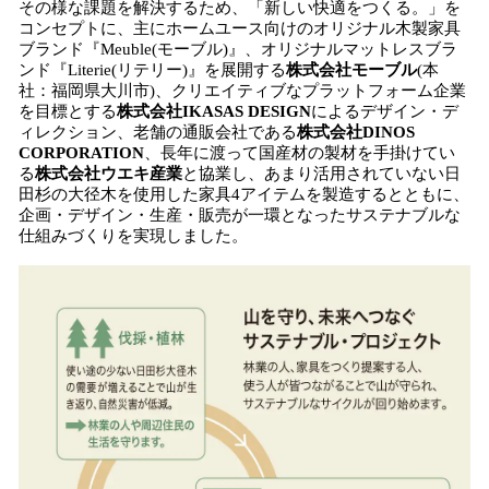
その様な課題を解決するため、「新しい快適をつくる。」を
コンセプトに、主にホームユース向けのオリジナル木製家具
ブランド『Meuble(モーブル)』、オリジナルマットレスブラ
ンド『Literie(リテリー)』を展開する
株式会社モーブル
(本
社：福岡県大川市)、クリエイティブなプラットフォーム企業
を目標とする
株式会社IKASAS DESIGN
によるデザイン・デ
ィレクション、老舗の通販会社である
株式会社DINOS
CORPORATION
、長年に渡って国産材の製材を手掛けてい
る
株式会社ウエキ産業
と協業し、あまり活用されていない日
田杉の大径木を使用した家具4アイテムを製造するとともに、
企画・デザイン・生産・販売が一環となったサステナブルな
仕組みづくりを実現しました。