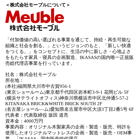
＜株式会社モーブルについて＞
「付加価値の高い選ばれる事業を通じて、持続・再生可能な
組織と社会を創る。」というビジョンのもと、「新しい快適
をつくる。」をコンセプトに、生活の中に新しさ・心地よさ
をもたらす家具・寝具の企画製造、IKASASの国内唯一正規販
売総代理店事業を行っています。
社名：株式会社モーブル
所在地：
(本社)福岡県大川市中古賀956-1
​(東京ショールーム)東京都千代田区岩本町3-9-1 花岡ビル 5F
(横浜サテライトオフィス)神奈川県横浜市中区北仲通5-57-2
KITANAKA BRICK&WHITE BRICK SOUTH 2F
(名古屋ショール―ム)愛知県名古屋市中区大須3丁目2番5号 6F
代表者：代表取締役 坂田 道亮
資本金：4000万円
事業内容：オリジナル木製家具の企画・製造・販売、特許を
使用したオリジナルマットレスの企画・製造・販売・OEM事
業、「IKASAS」国内販売総代理店