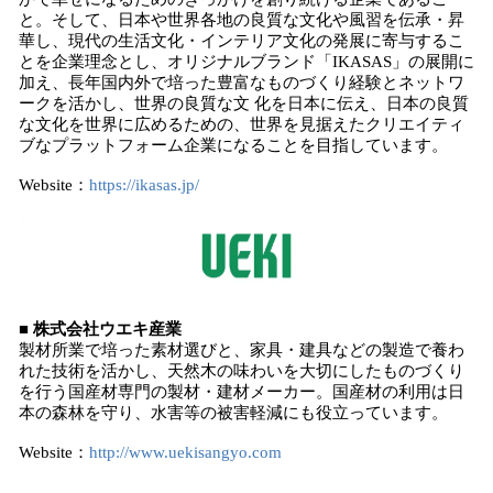
と。そして、日本や世界各地の良質な文化や風習を伝承・昇
華し、現代の生活文化・インテリア文化の発展に寄与するこ
とを企業理念とし、オリジナルブランド「IKASAS」の展開に
加え、長年国内外で培った豊富なものづくり経験とネットワ
ークを活かし、世界の良質な文 化を日本に伝え、日本の良質
な文化を世界に広めるための、世界を見据えたクリエイティ
ブなプラットフォーム企業になることを目指しています。
Website：
https://ikasas.jp/
■ 株式会社ウエキ産業
製材所業で培った素材選びと、家具・建具などの製造で養わ
れた技術を活かし、天然木の味わいを大切にしたものづくり
を行う国産材専門の製材・建材メーカー。国産材の利用は日
本の森林を守り、水害等の被害軽減にも役立っています。
Website：
http://www.uekisangyo.com