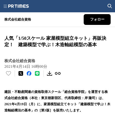
株式会社総合資格
フォロー
人気「1/50スケール 家屋模型組立キット」再販決
定！ 建築模型で学ぶ！木造軸組模型の基本
株式会社総合資格
2021年4月14日 16時00分
い
い
ね
！
建設・不動産関連の資格取得スクール「総合資格学院」を運営する株
数
式会社総合資格（本社：東京都新宿区、代表取締役：岸 隆司）は、
を
2021年4月19日（月）に、家屋模型組立てキット「建築模型で学ぶ！木
読
造軸組構法の基本」の［第3版］を販売いたします。
み