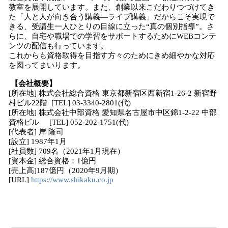
教室を展開しています。また、創業以来こだわりつづけてき
た「人と人が向き合う講義―ライブ講義」だからこそ実現で
きる、受講生一人ひとりの目線に立った“真の個別指導”。さ
らに、自宅や職場での学習をサポートするためにWEBコンテ
ンツの配信も行っています。
これからも資格取得を目指す方々のためにきめ細やかな対応
を図ってまいります。
【会社概要】
[所在地] 株式会社総合資格 東京都新宿区西新宿1-26-2 新宿野
村ビル22階 [TEL] 03-3340-2801(代)
[所在地] 株式会社中部資格 愛知県名古屋市中区錦1-2-22 中部
資格ビル [TEL] 052-202-1751(代)
[代表者] 岸 隆司
[設立] 1987年1月
[社員数] 709名（2021年1月現在）
[資本金] 総合資格：1億円
[売上高]187億円（2020年9月期）
[URL]
https://www.shikaku.co.jp