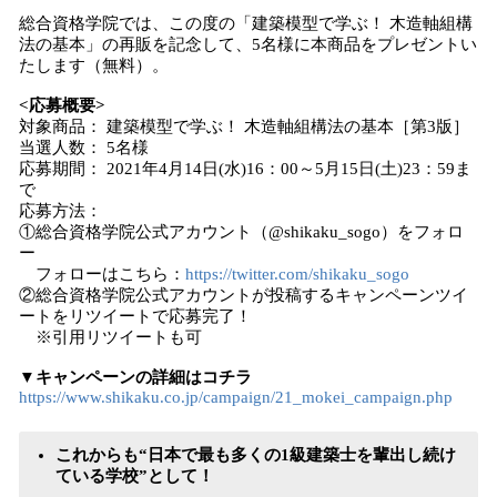
​総合資格学院では、この度の「建築模型で学ぶ！ 木造軸組構
法の基本」の再販を記念して、5名様に本商品をプレゼントい
たします（無料）。
<応募概要>
対象商品： 建築模型で学ぶ！ 木造軸組構法の基本［第3版］
当選人数： 5名様
応募期間： 2021年4月14日(水)16：00～5月15日(土)23：59ま
で
応募方法：
①総合資格学院公式アカウント（@shikaku_sogo）をフォロ
ー
フォローはこちら：
https://twitter.com/shikaku_sogo
②総合資格学院公式アカウントが投稿するキャンペーンツイ
ートをリツイートで応募完了！
※引用リツイートも可
▼キャンペーンの詳細はコチラ
https://www.shikaku.co.jp/campaign/21_mokei_campaign.php
これからも“日本で最も多くの1級建築士を輩出し続け
ている学校”として！