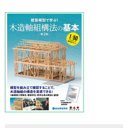
込
み
中
で
す