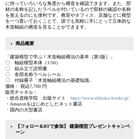
に持っていろいろな角度から構造を確認できます。また、部
材の名称を記したラベルが付いているので部材の確認や名称
を覚えるのにも便利です。教室やオフィス、店舗などに模型
を一つ置いておくことで、誰でも気軽に手にとって立体的な
木造軸組の構造を見ることができます。
商品概要
「建築模型で学ぶ！木造軸組構法の基本［第3版］」
〇 軸組模型本体（1/50）
〇 組み立て説明書
〇 各部名称ラベルシール
〇 付録冊子「木造軸組構法の基礎知識」
価格： 税込7,700 円
販売チャネル：
・総合資格学院 出版サイト
https://www.shikaku-books.jp/
・Amazonをはじめとしたネット書店
・国内の大型書店
【フォロー＆RTで参加】 建築模型プレゼントキャンペ
ーン