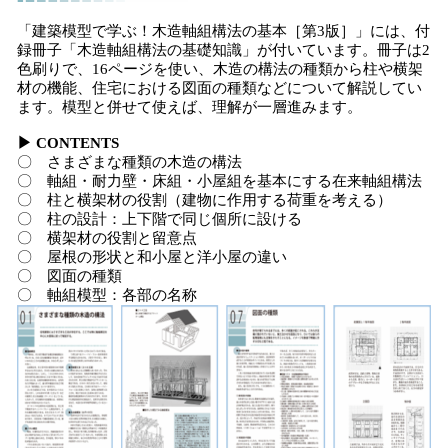
「建築模型で学ぶ！木造軸組構法の基本［第3版］」には、付
録冊子「木造軸組構法の基礎知識」が付いています。冊子は2
色刷りで、16ページを使い、木造の構法の種類から柱や横架
材の機能、住宅における図面の種類などについて解説してい
ます。模型と併せて使えば、理解が一層進みます。
▶ CONTENTS
〇 さまざまな種類の木造の構法
〇 軸組・耐力壁・床組・小屋組を基本にする在来軸組構法
〇 柱と横架材の役割（建物に作用する荷重を考える）
〇 柱の設計：上下階で同じ個所に設ける
〇 横架材の役割と留意点
〇 屋根の形状と和小屋と洋小屋の違い
〇 図面の種類
〇 軸組模型：各部の名称