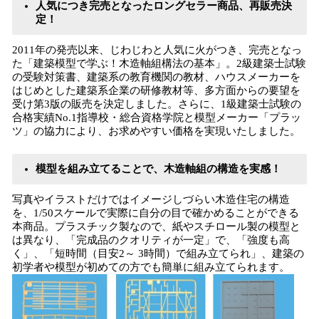
人気につき完売となったロングセラー商品、再販売決
定！
2011年の発売以来、じわじわと人気に火がつき、完売となっ
た「建築模型で学ぶ！木造軸組構法の基本」。2級建築士試験
の受験対策書、建築系の教育機関の教材、ハウスメーカーを
はじめとした建築系企業の研修教材等、多方面からの要望を
受け第3版の販売を決定しました。さらに、1級建築士試験の
合格実績No.1指導校・総合資格学院と模型メーカー「プラッ
ツ」の協力により、お求めやすい価格を実現いたしました。
模型を組み立てることで、木造軸組の構造を実感！
写真やイラストだけではイメージしづらい木造住宅の構造
を、1/50スケールで実際に自分の目で確かめることができる
本商品。プラスチック製なので、紙やスチロール製の模型と
は異なり、「完成品のクオリティが一定」で、「強度も高
く」、「短時間（目安2～ 3時間）で組み立てられ」、建築の
初学者や模型が初めての方でも簡単に組み立てられます。