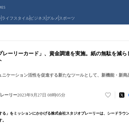
ES
ン
ライフスタイル
ビジネス
グルメ
スポーツ
プレーリーカード」、資金調達を実施。紙の無駄を減ら
ト
ュニケーション活性を促進する新たなツールとして、新機能・新商
レーリー
2023年9月27日 08時05分
い
い
ね
する」をミッションにかかげる株式会社スタジオプレーリーは、シードラウ
！
す。
数
を