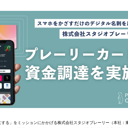
読
み
込
み
中
で
す
にする」をミッションにかかげる株式会社スタジオプレーリー（本社：