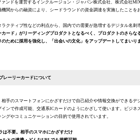
ファンドを運営するインクルージョン・ジャパン株式会社、株式会社MI
融機関からの融資により、シードラウンドの資金調達を実施したことを
タラクティブ性などの利点から、国内での需要が急増するデジタル名刺
ーカード」がリーディングプロダクトとなるべく、プロダクトのさらな
りのために採用を強化し、「出会いの文化」をアップデートしてまいり
プレーリーカードについて
、相手のスマートフォンにかざすだけで自己紹介や情報交換ができるデ
ザインで作成可能、交通系ICカードのようにかざして使います。ビジネ
キングやコミュニケーションの目的で使用されています。
メラは不要。相手のスマホにかざすだけ
ツールとの連携・どんなURLでも掲載可能