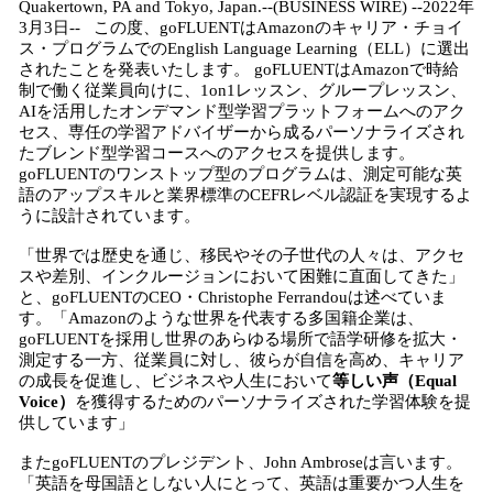
Quakertown, PA and Tokyo, Japan.--(BUSINESS WIRE) --2022年
3月3日-- この度、goFLUENTはAmazonのキャリア・チョイ
ス・プログラムでのEnglish Language Learning（ELL）に選出
されたことを発表いたします。 goFLUENTはAmazonで時給
制で働く従業員向けに、1on1レッスン、グループレッスン、
AIを活用したオンデマンド型学習プラットフォームへのアク
セス、専任の学習アドバイザーから成るパーソナライズされ
たブレンド型学習コースへのアクセスを提供します。
goFLUENTのワンストップ型のプログラムは、測定可能な英
語のアップスキルと業界標準のCEFRレベル認証を実現するよ
うに設計されています。
「世界では歴史を通じ、移民やその子世代の人々は、アクセ
スや差別、インクルージョンにおいて困難に直面してきた」
と、goFLUENTのCEO・Christophe Ferrandouは述べていま
す。「Amazonのような世界を代表する多国籍企業は、
goFLUENTを採用し世界のあらゆる場所で語学研修を拡大・
測定する一方、従業員に対し、彼らが自信を高め、キャリア
の成長を促進し、ビジネスや人生において
等しい声（Equal
Voice）
を獲得するためのパーソナライズされた学習体験を提
供しています」
またgoFLUENTのプレジデント、John Ambroseは言います。
「英語を母国語としない人にとって、英語は重要かつ人生を