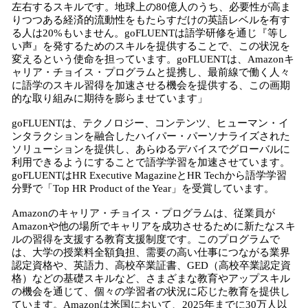
左右するスキルです。地球上の80億人のうち、必要性が高ま
りつつある経済的流動性をもたらすだけの英語レベルを有す
る人は20%もいません。goFLUENTは語学研修を通じ『等し
い声』を発するためのスキルを提供することで、この状況を
変えるという使命を担っています。goFLUENTは、Amazonキ
ャリア・チョイス・プログラムと提携し、最前線で働く人々
に語学のスキル習得を加速させる機会を提供する、この画期
的な取り組みに期待を膨らませています」
goFLUENTは、テクノロジー、コンテンツ、ヒューマン・イ
ンタラクションを融合したハイパー・パーソナライズされた
ソリューションを提供し、あらゆるデバイスでグローバルに
利用できるようにすることで語学学習を加速させています。
goFLUENTはHR Executive MagazineとHR Techから語学学習
分野で「Top HR Product of the Year」を受賞しています。
Amazonのキャリア・チョイス・プログラムは、従業員が
Amazonや他の場所でキャリアを成功させるために新たなスキ
ルの習得を支援する教育支援制度です。このプログラムで
は、大学の授業料全額負担、需要の高い仕事につながる業界
認定資格や、英語力、高校卒業証書、GED（高校卒業認定資
格）などの基礎スキルなど、さまざまな教育やアップスキル
の機会を通じて、個々の学習者の状況に応じた教育を提供し
ています。Amazonは米国において、2025年までに30万人以