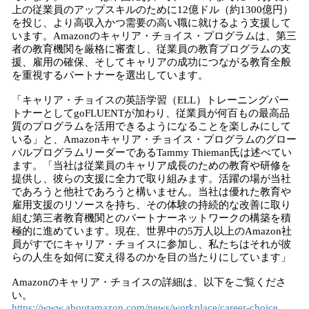
上の従業員のアップスキルのために12億ドル（約1300億円）
を投じ、より高収入かつ需要の高い職に就けるよう支援して
います。Amazonのキャリア・チョイス・プログラムは、第三
者の教育機関を厳格に審査し、従業員の教育プログラムの支
援、雇用の確保、そしてキャリアの成功につながる教育全般
を重視するパートナーを選出しています。
「キャリア・チョイスの英語学習（ELL）トレーニングパー
トナーとしてgoFLUENTが加わり、従業員が何百もの最高品
質のプログラムを活用できるようになることを楽しみにして
いる」と、Amazonキャリア・チョイス・プログラムのグロー
バルプログラムリーダーであるTammy Thieman氏は述べてい
ます。「当社は従業員のキャリア成長のための教育や研修を
提供し、彼らの支援に全力で取り組みます。活躍の場が当社
であろうと他社であろうと構いません。当社は優れた教育や
雇用支援のリソースを持ち、その体験の持続的な改善に取り
組む第三者教育機関とのパートナーネットワークの構築を積
極的に進めています。現在、世界中の5万人以上のAmazon社
員がすでにキャリア・チョイスに参加し、私たちはそれが彼
らの人生を如何に変え得るのかを目の当たりにしています」
Amazonのキャリア・チョイスの詳細は、以下をご覧くださ
い。
https://www.aboutamazon.com/news/workplace/career-choice