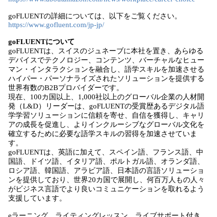
goFLUENTの詳細については、以下をご覧ください。
https://www.gofluent.com/jp-jp/
goFLUENTについて
goFLUENTは、スイスのジュネーブに本社を置き、あらゆる
デバイスでテクノロジー、コンテンツ、バーチャルなヒュー
マン・インタラクションを融合し、語学スキルを加速させる
ハイパー・パーソナライズされたソリューションを提供する
世界有数のB2Bプロバイダーです。
現在、100カ国以上、1,000社以上のグローバル企業の人材開
発（L&D）リーダーは、goFLUENTの受賞歴あるデジタル語
学学習ソリューションに信頼を寄せ、自信を獲得し、キャリ
アの成長を促進し、よりインクルーシブなグローバル文化を
確立するために必要な語学スキルの習得を加速させていま
す。
goFLUENTは、英語に加えて、スペイン語、フランス語、中
国語、ドイツ語、イタリア語、ポルトガル語、オランダ語、
ロシア語、韓国語、アラビア語、日本語の言語ソリューショ
ンを提供しており、世界20カ国で展開し、何百万人もの人々
がビジネス言語でより良いコミュニケーションを取れるよう
支援しています。
eラーニング、ライティングレッスン、ライブサポート付き