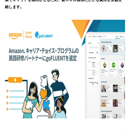
を
給します。
読
み
込
み
中
で
す